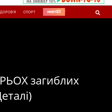
ДОРОВ’Я
СПОРТ
‘
 ТРЬОХ загиблих
еталі)