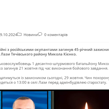
9.10.2024
Новини
0 коментарів
ійні з російськими окупантами загинув 45-річний захисник
 Лази Тячівського району Микола Кієнко.
ьковослужбовець 1 десантно-штурмового батальйону Мико
ко загинув 21 жовтня під час виконання бойового завдання.
атимуться із захисником сьогодні, 29 жовтня. Чин похорон
удеться о 13:00 в селі Лази перед адмінбудівлею старостату.