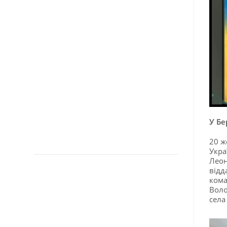
У Бе
20 ж
Укра
Леон
відд
кома
Воло
села