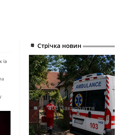
Стрічка новин
 із
ла
у