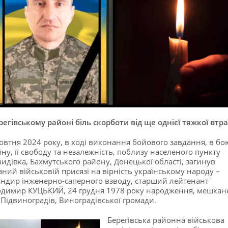
регівському районі біль скорботи від ще однієї тяжкої втр
овтня 2024 року, в ході виконання бойового завдання, в бо
їну, її свободу та незалежність, поблизу населеного пункту
идівка, Бахмутського району, Донецької області, загинув
аний військовій присязі на вірність українському народу –
ндир інженерно-саперного взводу, старший лейтенант
димир КУЦЬКИЙ, 24 грудня 1978 року народження, мешкан
 Підвиноградів, Виноградівської громади.
Берегівська районна військова