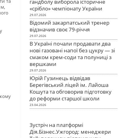
ти та
гандболу виборола історичне
им,
«срібло» чемпіонату України
лого
29.07.2026
Відомий закарпатський тренер
відзначив своє 79-річчя
у
29.07.2026
В Україні почали продавати два
нові газовані напої без цукру — зі
смаком крем-соди та полуниці з
вершками
29.07.2026
Юрій Гузинець відвідав
Берегівський ліцей ім. Лайоша
Кошута та обговорив підготовку
ькому
до реформи старшої школи
23.04.2026
Зустріч на платформі
Дія.Бізнес.Ужгород: менеджери