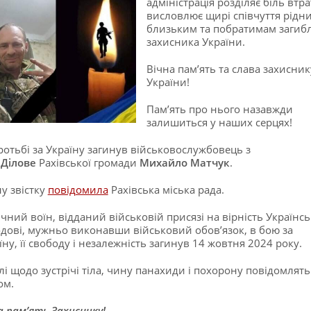
адміністрація розділяє біль втра
висловлює щирі співчуття рідн
близьким та побратимам загиб
захисника України.
Вічна пам’ять та слава захисник
України!
Пам’ять про нього назавжди
залишиться у наших серцях!
ротьбі за Україну загинув військовослужбовець з
Ділове
Рахівської громади
Михайло Матчук
.
у звістку
повідомила
Рахівська міська рада.
ічний воїн, відданий військовій присязі на вірність Українс
дові, мужньо виконавши військовий обов’язок, в бою за
їну, її свободу і незалежність загинув 14 жовтня 2024 року.
лі щодо зустрічі тіла, чину панахиди і похорону повідомлять
ом.
а пам’ять Захиснику!