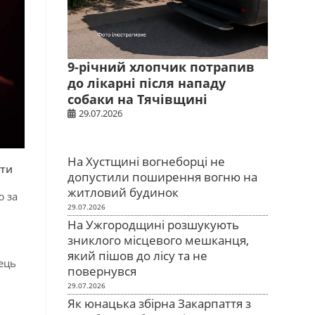
9-річний хлопчик потрапив
до лікарні після нападу
собаки на Тячівщині
29.07.2026
На Хустщині вогнеборці не
ати
допустили поширення вогню на
житловий будинок
ю за
29.07.2026
На Ужгородщині розшукують
зниклого місцевого мешканця,
який пішов до лісу та не
ець
повернувся
29.07.2026
Як юнацька збірна Закарпаття з