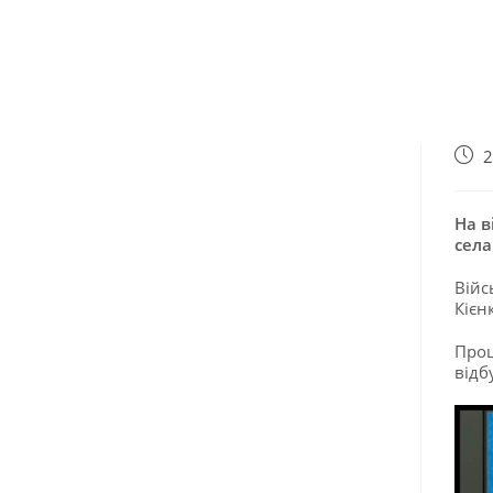
2
На в
села
Війс
Кієн
Прощ
відб