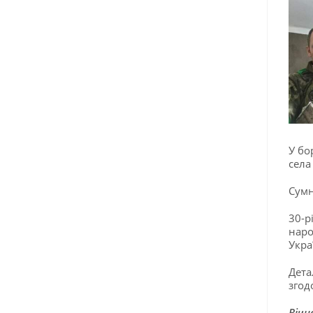
У бо
села
Сумн
30-р
наро
Укра
Дета
згод
Вічн