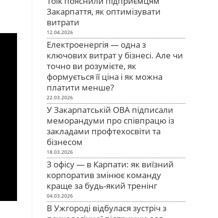
Tolk пояснили підприємцям
Закарпаття, як оптимізувати
витрати
12.04.2026
Електроенергія — одна з
ключових витрат у бізнесі. Але чи
точно ви розумієте, як
формується її ціна і як можна
платити менше?
22.03.2026
У Закарпатській ОВА підписали
меморандуми про співпрацю із
закладами профтехосвіти та
бізнесом
18.03.2026
З офісу — в Карпати: як виїзний
корпоратив змінює команду
краще за будь-який тренінг
04.03.2026
В Ужгороді відбулася зустріч з