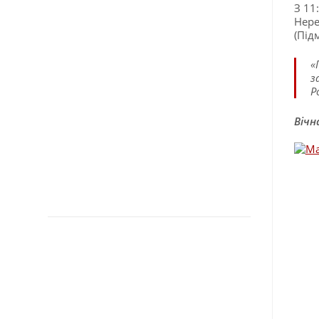
З 11
Нере
(Під
«
з
Р
Вічн