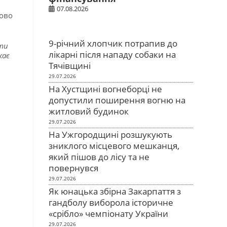
07.08.2026
ново
9-річний хлопчик потрапив до
іти
лікарні після нападу собаки на
кає
Тячівщині
29.07.2026
На Хустщині вогнеборці не
допустили поширення вогню на
житловий будинок
29.07.2026
На Ужгородщині розшукують
зниклого місцевого мешканця,
який пішов до лісу та не
повернувся
29.07.2026
Як юнацька збірна Закарпаття з
гандболу виборола історичне
«срібло» чемпіонату України
29.07.2026