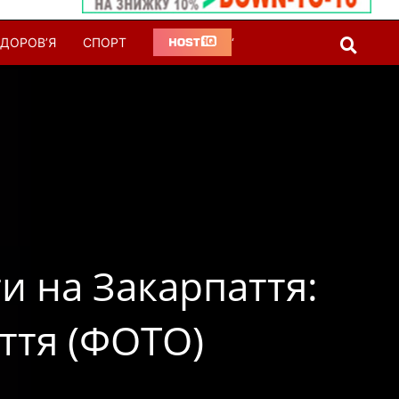
ДОРОВ’Я
СПОРТ
‘
и на Закарпаття:
аття (ФОТО)