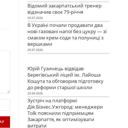
Відомий закарпатський тренер
відзначив своє 79-річчя
29.07.2026
В Україні почали продавати два
нові газовані напої без цукру — зі
смаком крем-соди та полуниці з
вершками
29.07.2026
Юрій Гузинець відвідав
Берегівський ліцей ім. Лайоша
Кошута та обговорив підготовку
до реформи старшої школи
23.04.2026
Зустріч на платформі
Дія.Бізнес.Ужгород: менеджери
Tolk пояснили підприємцям
Закарпаття, як оптимізувати
витрати