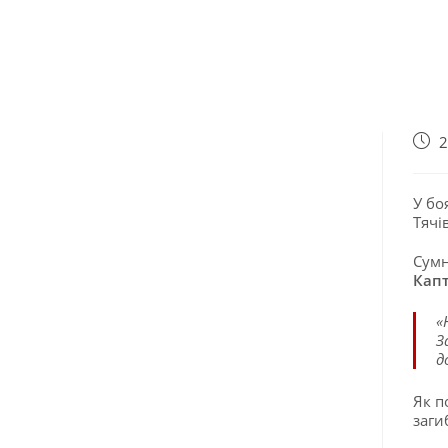
2
У бо
Тяч
Сумн
Кап
«
З
д
Як п
заги