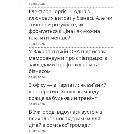
12.04.2026
Електроенергія — одна з
ключових витрат у бізнесі. Але чи
точно ви розумієте, як
формується її ціна і як можна
платити менше?
22.03.2026
У Закарпатській ОВА підписали
меморандуми про співпрацю із
закладами профтехосвіти та
бізнесом
18.03.2026
З офісу — в Карпати: як виїзний
корпоратив змінює команду
краще за будь-який тренінг
04.03.2026
В Ужгороді відбулася зустріч з
психологічної підтримки для
дітей з ромської громади
18.02.2026