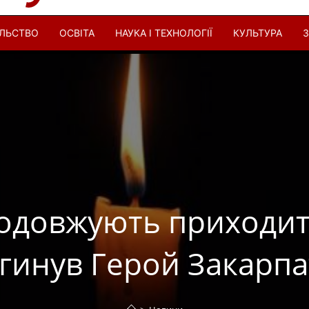
ІЛЬСТВО
ОСВІТА
НАУКА І ТЕХНОЛОГІЇ
КУЛЬТУРА
З
родовжують приходит
агинув Герой Закарп