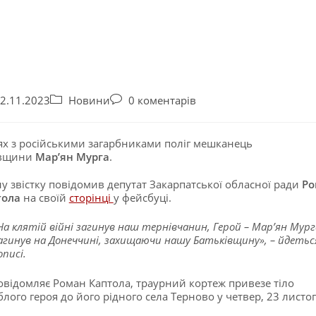
2.11.2023
Новини
0 коментарів
ях з російськими загарбниками поліг мешканець
івщини
Мар’ян Мурга
.
у звістку повідомив депутат Закарпатської обласної ради
Ро
тола
на своїй
сторінці
у фейсбуці.
На клятій війні загинув наш тернівчанин, Герой – Марʼян Мург
агинув на Донеччині, захищаючи нашу Батьківщину», – йдетьс
описі.
овідомляє Роман Каптола, траурний кортеж привезе тіло
блого героя до його рідного села Терново у четвер, 23 листо