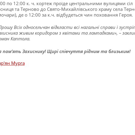
:00 по 12:00 к. ч. кортеж проїде центральними вулицями сіл
сниця та Терново до Свято-Михайлівського храму села Тер
мочари), де о 12:00 за к.ч. відбудеться чин поховання Героя.
Прошу Всіх односельчан відкласти всі нагальні справи і зустр
ахисника живим коридором з квітами та лампадками», – закли
оман Каптола.
а пам’ять Захиснику! Щирі співчуття рідним та близьким!