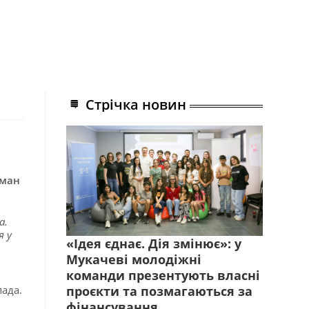
Стрічка новин
ман
а.
я у
«Ідея єднає. Дія змінює»: у
Мукачеві молодіжні
команди презентують власні
пада.
проєкти та позмагаються за
фінансування