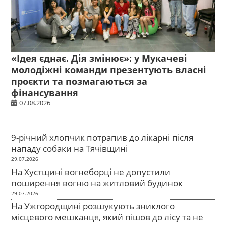
«Ідея єднає. Дія змінює»: у Мукачеві
молодіжні команди презентують власні
проєкти та позмагаються за
фінансування
07.08.2026
9-річний хлопчик потрапив до лікарні після
нападу собаки на Тячівщині
29.07.2026
На Хустщині вогнеборці не допустили
поширення вогню на житловий будинок
29.07.2026
На Ужгородщині розшукують зниклого
місцевого мешканця, який пішов до лісу та не