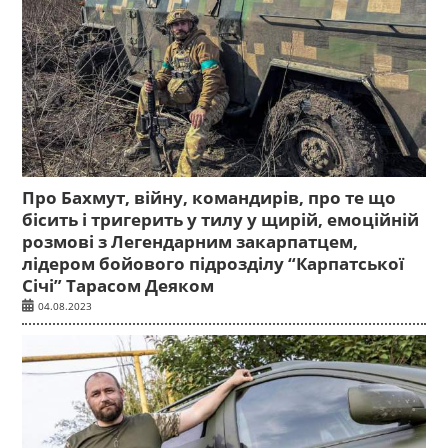
Про Бахмут, війну, командирів, про те що
бісить і тригерить у тилу у щирій, емоційній
розмові з Легендарним закарпатцем,
лідером бойового підрозділу “Карпатської
Січі” Тарасом Деяком
04.08.2023