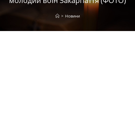
молодий воїн Закарпаття (ФОТО)
>
Новини