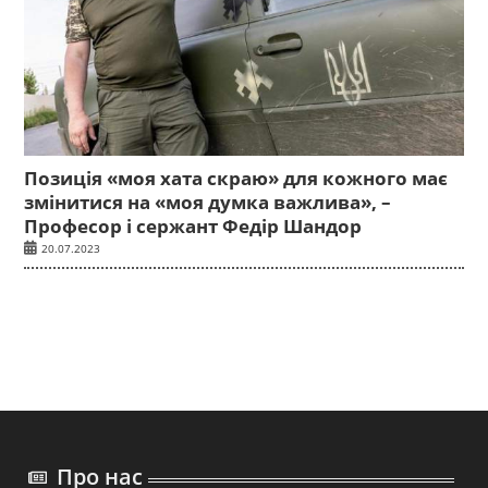
Позиція «моя хата скраю» для кожного має
змінитися на «моя думка важлива», –
Професор і сержант Федір Шандор
20.07.2023
Про нас