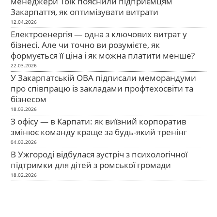
менеджери Tolk пояснили підприємцям
Закарпаття, як оптимізувати витрати
12.04.2026
Електроенергія — одна з ключових витрат у
бізнесі. Але чи точно ви розумієте, як
формується її ціна і як можна платити менше?
22.03.2026
У Закарпатській ОВА підписали меморандуми
про співпрацю із закладами профтехосвіти та
бізнесом
18.03.2026
З офісу — в Карпати: як виїзний корпоратив
змінює команду краще за будь-який тренінг
04.03.2026
В Ужгороді відбулася зустріч з психологічної
підтримки для дітей з ромської громади
18.02.2026