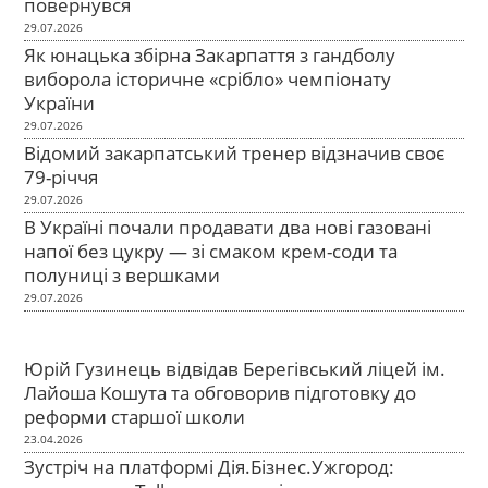
повернувся
29.07.2026
Як юнацька збірна Закарпаття з гандболу
виборола історичне «срібло» чемпіонату
України
29.07.2026
Відомий закарпатський тренер відзначив своє
79-річчя
29.07.2026
В Україні почали продавати два нові газовані
напої без цукру — зі смаком крем-соди та
полуниці з вершками
29.07.2026
Юрій Гузинець відвідав Берегівський ліцей ім.
Лайоша Кошута та обговорив підготовку до
реформи старшої школи
23.04.2026
Зустріч на платформі Дія.Бізнес.Ужгород: