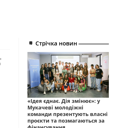
Стрічка новин
ь
й
«Ідея єднає. Дія змінює»: у
Мукачеві молодіжні
команди презентують власні
проєкти та позмагаються за
фінансування