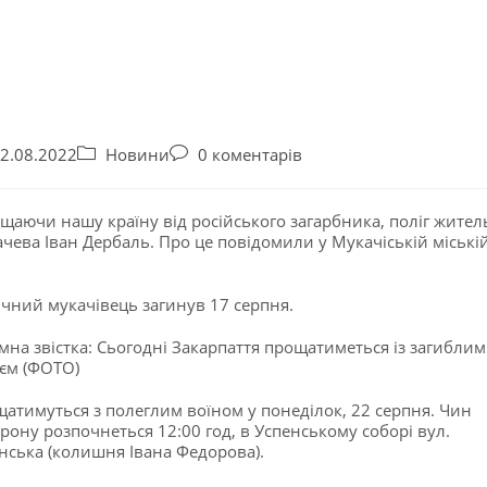
2.08.2022
Новини
0 коментарів
щаючи нашу країну від російського загарбника, поліг жител
чева Іван Дербаль. Про це повідомили у Мукачіській міські
ічний мукачівець загинув 17 серпня.
атимуться з полеглим воїном у понеділок, 22 серпня. Чин
рону розпочнеться 12:00 год, в Успенському соборі вул.
нська (колишня Івана Федорова).