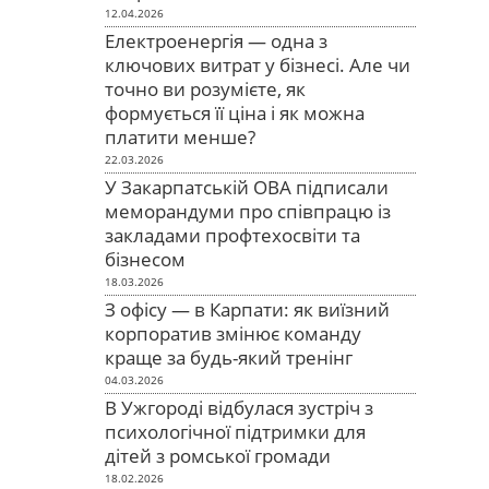
12.04.2026
Електроенергія — одна з
ключових витрат у бізнесі. Але чи
точно ви розумієте, як
формується її ціна і як можна
платити менше?
22.03.2026
У Закарпатській ОВА підписали
меморандуми про співпрацю із
закладами профтехосвіти та
бізнесом
18.03.2026
З офісу — в Карпати: як виїзний
корпоратив змінює команду
краще за будь-який тренінг
04.03.2026
В Ужгороді відбулася зустріч з
психологічної підтримки для
дітей з ромської громади
18.02.2026