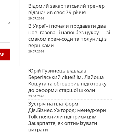
Відомий закарпатський тренер
відзначив своє 79-річчя
29.07.2026
В Україні почали продавати два
нові газовані напої без цукру — зі
смаком крем-соди та полуниці з
вершками
29.07.2026
Юрій Гузинець відвідав
Берегівський ліцей ім. Лайоша
Кошута та обговорив підготовку
до реформи старшої школи
23.04.2026
Зустріч на платформі
Дія.Бізнес.Ужгород: менеджери
Tolk пояснили підприємцям
Закарпаття, як оптимізувати
витрати