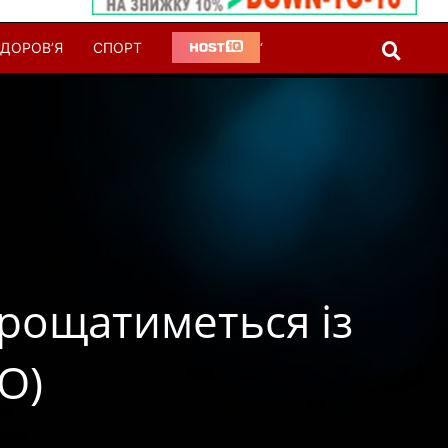
ДОРОВ’Я
СПОРТ
‘
прощатиметься із
О)