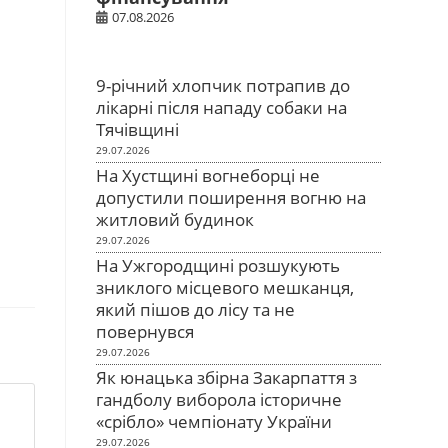
07.08.2026
9-річний хлопчик потрапив до
лікарні після нападу собаки на
Тячівщині
29.07.2026
На Хустщині вогнеборці не
допустили поширення вогню на
житловий будинок
29.07.2026
На Ужгородщині розшукують
зниклого місцевого мешканця,
який пішов до лісу та не
повернувся
29.07.2026
Як юнацька збірна Закарпаття з
гандболу виборола історичне
«срібло» чемпіонату України
29.07.2026