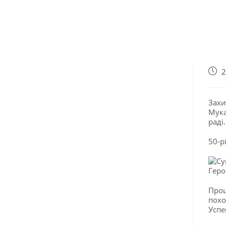
2
Захи
Мука
раді.
50-р
Прощ
похо
Успе