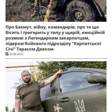
Про Бахмут, війну, командирів, про те що
бісить і тригерить у тилу у щирій, емоційній
розмові з Легендарним закарпатцем,
лідером бойового підрозділу “Карпатської
Січі” Тарасом Деяком
04.08.2023