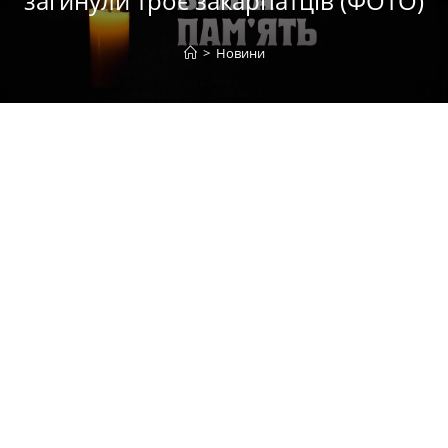
загинули троє закарпатців (ФОТО)
>
Новини