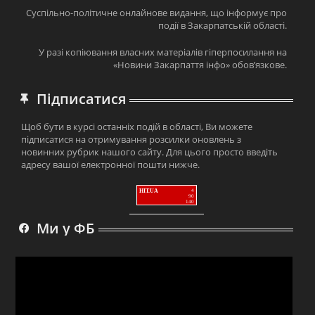
Суспільно-політичне онлайнове видання, що інформує про
події в Закарпатській області.
У разі копіювання власних матеріалів гіперпосилання на
«Новини Закарпаття інфо» обов’язкове.
Підписатися
Щоб бути в курсі останніх подій в області, Ви можете
підписатися на отримування розсилки оновлень з
новинних рубрик нашого сайту. Для цього просто введіть
адресу вашої електронної пошти нижче.
HIT.UA
4
90
140
Ми у ФБ