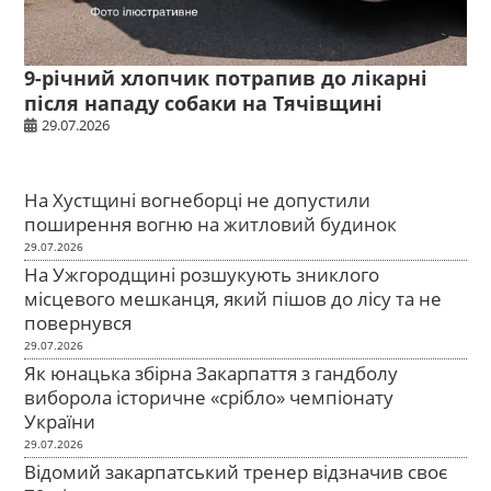
9-річний хлопчик потрапив до лікарні
після нападу собаки на Тячівщині
29.07.2026
На Хустщині вогнеборці не допустили
поширення вогню на житловий будинок
29.07.2026
На Ужгородщині розшукують зниклого
місцевого мешканця, який пішов до лісу та не
повернувся
29.07.2026
Як юнацька збірна Закарпаття з гандболу
виборола історичне «срібло» чемпіонату
України
29.07.2026
Відомий закарпатський тренер відзначив своє