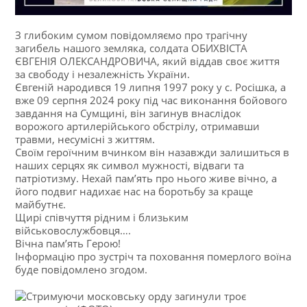
З глибоким сумом повідомляємо про трагічну
загибель нашого земляка, солдата ОБИХВІСТА
ЄВГЕНІЯ ОЛЕКСАНДРОВИЧА, який віддав своє життя
за свободу і незалежність України.
Євгеній народився 19 липня 1997 року у с. Росішка, а
вже 09 серпня 2024 року під час виконання бойового
завдання на Сумщині, він загинув внаслідок
ворожого артилерійського обстрілу, отримавши
травми, несумісні з життям.
Своїм героїчним вчинком він назавжди залишиться в
наших серцях як символ мужності, відваги та
патріотизму. Нехай пам’ять про нього живе вічно, а
його подвиг надихає нас на боротьбу за краще
майбутнє.
Щирі співчуття рідним і близьким
військовослужбовця….
Вічна пам’ять Герою!
Інформацію про зустріч та поховання померлого воїна
буде повідомлено згодом.