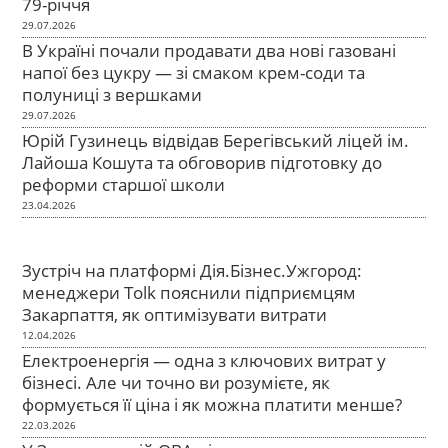
79-річчя
29.07.2026
В Україні почали продавати два нові газовані
напої без цукру — зі смаком крем-соди та
полуниці з вершками
29.07.2026
Юрій Гузинець відвідав Берегівський ліцей ім.
Лайоша Кошута та обговорив підготовку до
реформи старшої школи
23.04.2026
Зустріч на платформі Дія.Бізнес.Ужгород:
менеджери Tolk пояснили підприємцям
Закарпаття, як оптимізувати витрати
12.04.2026
Електроенергія — одна з ключових витрат у
бізнесі. Але чи точно ви розумієте, як
формується її ціна і як можна платити менше?
22.03.2026