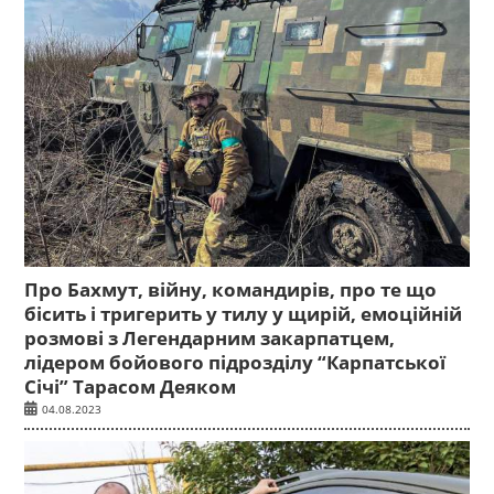
Про Бахмут, війну, командирів, про те що
бісить і тригерить у тилу у щирій, емоційній
розмові з Легендарним закарпатцем,
лідером бойового підрозділу “Карпатської
Січі” Тарасом Деяком
04.08.2023