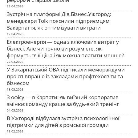
23.04.2026
Зустріч на платформі Дія.Бізнес.Ужгород:
менеджери Tolk пояснили підприємцям
Закарпаття, як оптимізувати витрати
12.04.2026
Електроенергія — одна з ключових витрат у
бізнесі. Але чи точно ви розумієте, як
формується її ціна і як можна платити менше?
22.03.2026
У Закарпатській ОВА підписали меморандуми
про співпрацю із закладами профтехосвіти та
бізнесом
18.03.2026
З офісу — в Карпати: як виїзний корпоратив
змінює команду краще за будь-який тренінг
04.03.2026
В Ужгороді відбулася зустріч з психологічної
підтримки для дітей з ромської громади
18.02.2026