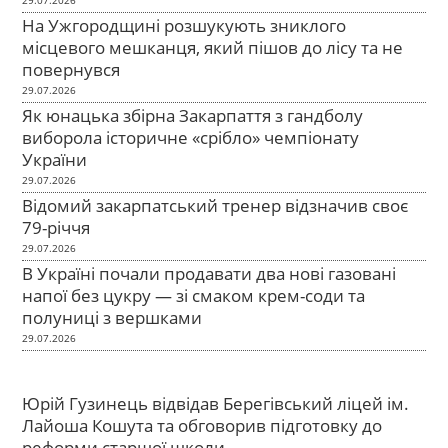
На Ужгородщині розшукують зниклого
місцевого мешканця, який пішов до лісу та не
повернувся
29.07.2026
Як юнацька збірна Закарпаття з гандболу
виборола історичне «срібло» чемпіонату
України
29.07.2026
Відомий закарпатський тренер відзначив своє
79-річчя
29.07.2026
В Україні почали продавати два нові газовані
напої без цукру — зі смаком крем-соди та
полуниці з вершками
29.07.2026
Юрій Гузинець відвідав Берегівський ліцей ім.
Лайоша Кошута та обговорив підготовку до
реформи старшої школи