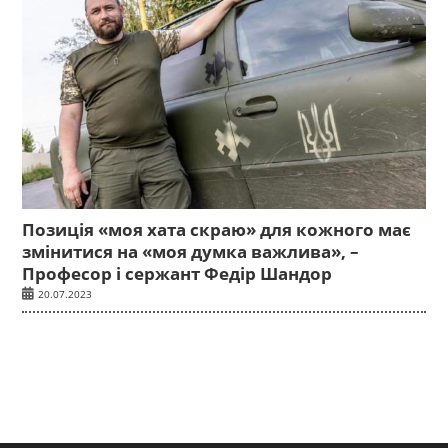
Позиція «моя хата скраю» для кожного має
змінитися на «моя думка важлива», –
Професор і сержант Федір Шандор
20.07.2023