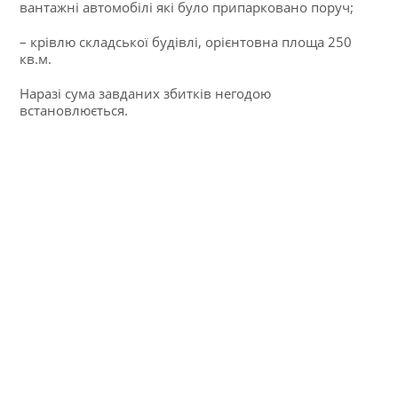
вантажні автомобілі які було припарковано поруч;
– крівлю складської будівлі, орієнтовна площа 250
кв.м.
Наразі сума завданих збитків негодою
встановлюється.