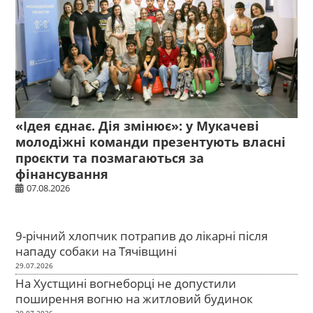
«Ідея єднає. Дія змінює»: у Мукачеві
молодіжні команди презентують власні
проєкти та позмагаються за
фінансування
07.08.2026
9-річний хлопчик потрапив до лікарні після
нападу собаки на Тячівщині
29.07.2026
На Хустщині вогнеборці не допустили
поширення вогню на житловий будинок
29.07.2026