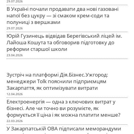
29.07.2026
В Україні почали продавати два нові газовані
напої без цукру — зі смаком крем-соди та
полуниці з вершками
29.07.2026
Юрій Гузинець відвідав Берегівський ліцей ім.
Лайоша Кошута та обговорив підготовку до
реформи старшої школи
23.04.2026
Зустріч на платформі Дія.Бізнес.Ужгород:
менеджери Tolk пояснили підприємцям
Закарпаття, як оптимізувати витрати
12.04.2026
Електроенергія — одна з ключових витрат у
бізнесі. Але чи точно ви розумієте, як
формується її ціна і як можна платити менше?
22.03.2026
У Закарпатській ОВА підписали меморандуми