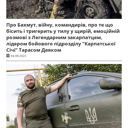
Про Бахмут, війну, командирів, про те що
бісить і тригерить у тилу у щирій, емоційній
розмові з Легендарним закарпатцем,
лідером бойового підрозділу “Карпатської
Січі” Тарасом Деяком
04.08.2023