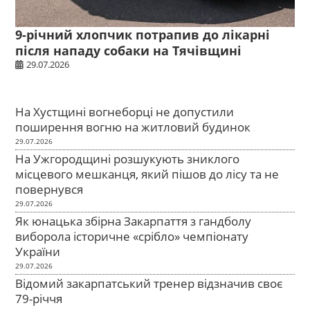
9-річний хлопчик потрапив до лікарні
після нападу собаки на Тячівщині
29.07.2026
На Хустщині вогнеборці не допустили
поширення вогню на житловий будинок
29.07.2026
На Ужгородщині розшукують зниклого
місцевого мешканця, який пішов до лісу та не
повернувся
29.07.2026
Як юнацька збірна Закарпаття з гандболу
виборола історичне «срібло» чемпіонату
України
29.07.2026
Відомий закарпатський тренер відзначив своє
79-річчя