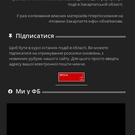
події в Закарпатській області.
У разі копіювання власних матеріалів гіперпосилання на
«Новини Закарпаття інфо» обов’язкове.
Підписатися
Щоб бути в курсі останніх подій в області, Ви можете
підписатися на отримування розсилки оновлень з
новинних рубрик нашого сайту. Для цього просто введіть
адресу вашої електронної пошти нижче.
HIT.UA
3
138
194
Ми у ФБ