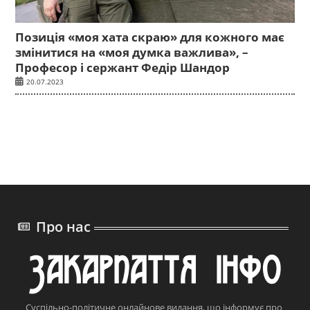
Позиція «моя хата скраю» для кожного має
змінитися на «моя думка важлива», –
Професор і сержант Федір Шандор
20.07.2023
Про нас
Суспільно-політичне онлайнове видання, що інформує про