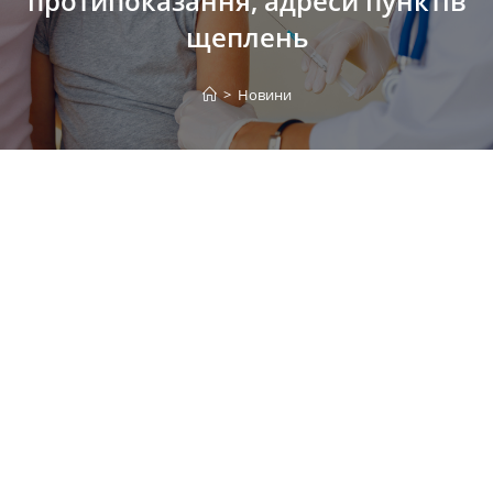
протипоказання, адреси пунктів
щеплень
>
Новини