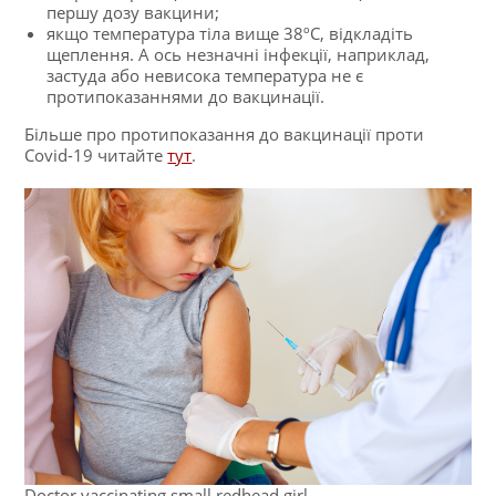
першу дозу вакцини;
якщо температура тіла вище 38ºC, відкладіть
щеплення. А ось незначні інфекції, наприклад,
застуда або невисока температура не є
протипоказаннями до вакцинації.
Більше про протипоказання до вакцинації проти
Covid-19 читайте
тут
.
Doctor vaccinating small redhead girl.