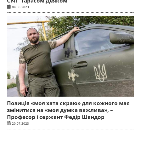
Січі” Тарасом Деяком
04.08.2023
Позиція «моя хата скраю» для кожного має
змінитися на «моя думка важлива», –
Професор і сержант Федір Шандор
20.07.2023