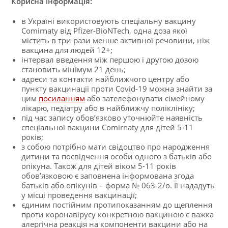
Корисна інформація:
в Україні використовують спеціальну вакцину
Comirnaty від Pfizer-BioNTech, одна доза якої
містить в три рази менше активної речовини, ніж
вакцина для людей 12+;
інтервал введення між першою і другою дозою
становить мінімум 21 день;
адреси та контакти найближчого центру або
пункту вакцинації проти Covid-19 можна знайти за
цим
посиланням
або зателефонувати сімейному
лікарю, педіатру або в найближчу поліклініку;
під час запису обов’язково уточнюйте наявність
спеціальної вакцини Comirnaty для дітей 5-11
років;
з собою потрібно мати свідоцтво про народження
дитини та посвідчення особи одного з батьків або
опікуна. Також для дітей віком 5-11 років
обов’язковою є заповнена інформована згода
батьків або опікунів – форма № 063-2/о. Її нададуть
у місці проведення вакцинації;
єдиним постійним протипоказанням до щеплення
проти коронавірусу конкретною вакциною є важка
алергічна реакція на компоненти вакцини або на