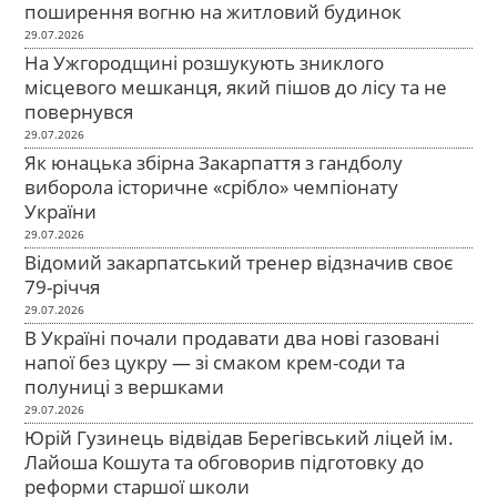
поширення вогню на житловий будинок
29.07.2026
На Ужгородщині розшукують зниклого
місцевого мешканця, який пішов до лісу та не
повернувся
29.07.2026
Як юнацька збірна Закарпаття з гандболу
виборола історичне «срібло» чемпіонату
України
29.07.2026
Відомий закарпатський тренер відзначив своє
79-річчя
29.07.2026
В Україні почали продавати два нові газовані
напої без цукру — зі смаком крем-соди та
полуниці з вершками
29.07.2026
Юрій Гузинець відвідав Берегівський ліцей ім.
Лайоша Кошута та обговорив підготовку до
реформи старшої школи