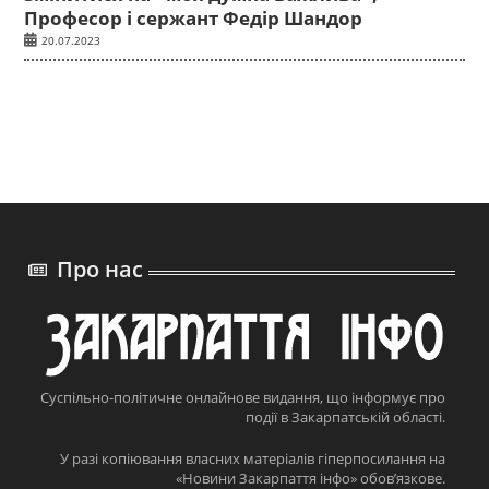
Професор і сержант Федір Шандор
20.07.2023
Про нас
Суспільно-політичне онлайнове видання, що інформує про
події в Закарпатській області.
У разі копіювання власних матеріалів гіперпосилання на
«Новини Закарпаття інфо» обов’язкове.