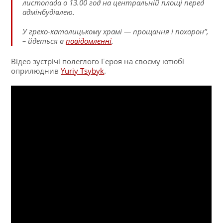
листопада о 13.00 год на центральній площі перед
адмінбудівлею.
У греко-католицькому храмі — прощання і похорон”,
– йдеться в
повідомленні
.
Відео зустрічі полеглого Героя на своєму ютюбі
оприлюднив
Yuriy Tsybyk
.