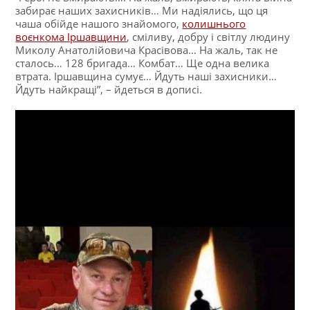
забирає наших захисників… Ми надіялись, що ця
чаша обійде нашого знайомого,
колишнього
воєнкома Іршавщини
, сміливу, добру і світлу людину
Миколу Анатолійовича Красівова… На жаль, так не
сталось… 128 бригада… Комбат… Ще одна велика
втрата. Іршавщина сумує… Йдуть наші захисники…
Йдуть найкращі”, – йдеться в дописі.