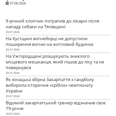
07.08.2026
9-річний хлопчик потрапив до лікарні після
нападу собаки на Тячівщині
29.07.2026
На Хустщині вогнеборці не допустили
поширення вогню на житловий будинок
29.07.2026
На Ужгородщині розшукують зниклого
місцевого мешканця, який пішов до лісу та не
повернувся
29.07.2026
Як юнацька збірна Закарпаття з гандболу
виборола історичне «срібло» чемпіонату
України
29.07.2026
Відомий закарпатський тренер відзначив своє
79-річчя
29.07.2026