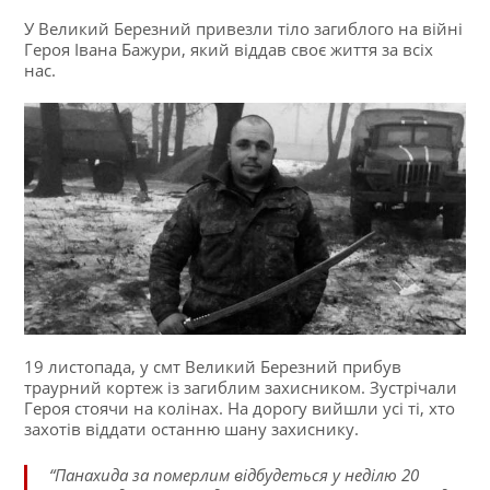
У Великий Березний привезли тіло загиблого на війні
Героя Івана Бажури, який віддав своє життя за всіх
нас.
19 листопада, у смт Великий Березний прибув
траурний кортеж із загиблим захисником. Зустрічали
Героя стоячи на колінах. На дорогу вийшли усі ті, хто
захотів віддати останню шану захиснику.
“Панахида за померлим відбудеться у неділю 20