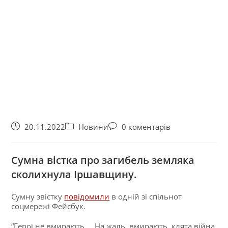
20.11.2022
Новини
0 коментарів
Сумна вістка про загибель земляка
сколихнула Іршавщину.
Сумну звістку
повідомили
в одній зі спільнот
соцмережі Фейсбук.
“Герої не вмирають…. На жаль, вмирають, клята війна