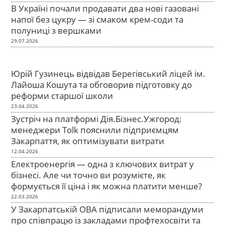
В Україні почали продавати два нові газовані
напої без цукру — зі смаком крем-соди та
полуниці з вершками
29.07.2026
Юрій Гузинець відвідав Берегівський ліцей ім.
Лайоша Кошута та обговорив підготовку до
реформи старшої школи
23.04.2026
Зустріч на платформі Дія.Бізнес.Ужгород:
менеджери Tolk пояснили підприємцям
Закарпаття, як оптимізувати витрати
12.04.2026
Електроенергія — одна з ключових витрат у
бізнесі. Але чи точно ви розумієте, як
формується її ціна і як можна платити менше?
22.03.2026
У Закарпатській ОВА підписали меморандуми
про співпрацю із закладами профтехосвіти та