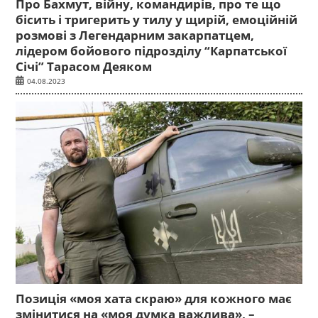
Про Бахмут, війну, командирів, про те що
бісить і тригерить у тилу у щирій, емоційній
розмові з Легендарним закарпатцем,
лідером бойового підрозділу “Карпатської
Січі” Тарасом Деяком
04.08.2023
Позиція «моя хата скраю» для кожного має
змінитися на «моя думка важлива», –