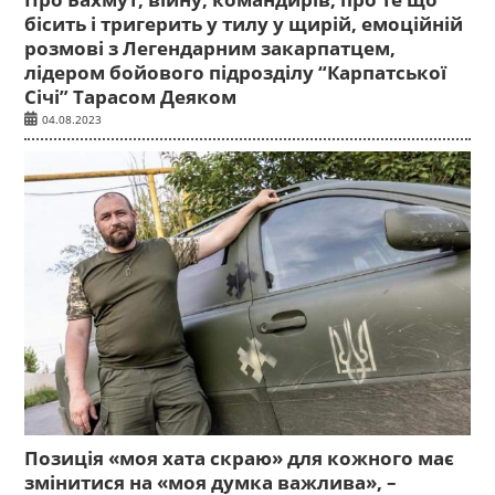
бісить і тригерить у тилу у щирій, емоційній
розмові з Легендарним закарпатцем,
лідером бойового підрозділу “Карпатської
Січі” Тарасом Деяком
04.08.2023
Позиція «моя хата скраю» для кожного має
змінитися на «моя думка важлива», –