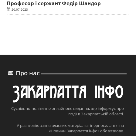
Професор і сержант Федір Шандор
20.07.2023
Про нас
Суспільно-політичне онлайнове видання, що інформує про
події в Закарпатській області.
У разі копіювання власних матеріалів гіперпосилання на
«Новини Закарпаття інфо» обов’язкове.