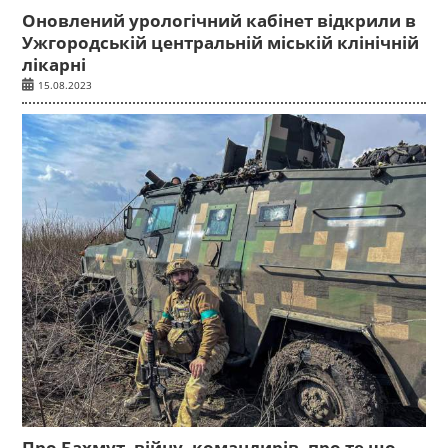
Оновлений урологічний кабінет відкрили в
Ужгородській центральній міській клінічній
лікарні
15.08.2023
Про Бахмут, війну, командирів, про те що