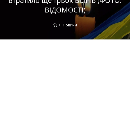
втратило ще трьох Воїнів (ФОТО.
ВІДОМОСТІ)
>
Новини