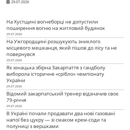
29.07.2026
На Хустщині вогнеборці не допустили
поширення вогню на житловий будинок
29.07.2026
На Ужгородщині розшукують зниклого
місцевого мешканця, який пішов до лісу та не
повернувся
29.07.2026
Як юнацька збірна Закарпаття з гандболу
виборола історичне «срібло» чемпіонату
України
29.07.2026
Відомий закарпатський тренер відзначив своє
79-річчя
29.07.2026
В Україні почали продавати два нові газовані
напої без цукру — зі смаком крем-соди та
полуниці з вершками