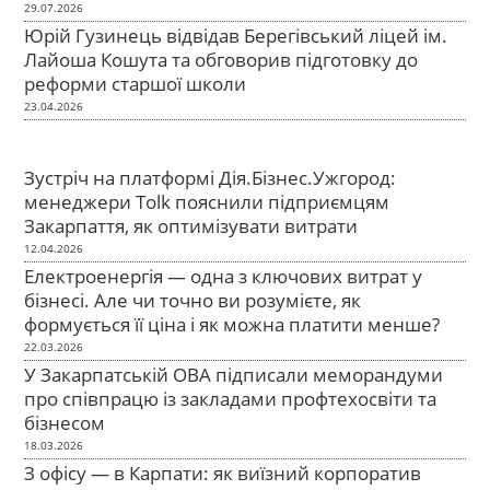
29.07.2026
Юрій Гузинець відвідав Берегівський ліцей ім.
Лайоша Кошута та обговорив підготовку до
реформи старшої школи
23.04.2026
Зустріч на платформі Дія.Бізнес.Ужгород:
менеджери Tolk пояснили підприємцям
Закарпаття, як оптимізувати витрати
12.04.2026
Електроенергія — одна з ключових витрат у
бізнесі. Але чи точно ви розумієте, як
формується її ціна і як можна платити менше?
22.03.2026
У Закарпатській ОВА підписали меморандуми
про співпрацю із закладами профтехосвіти та
бізнесом
18.03.2026
З офісу — в Карпати: як виїзний корпоратив