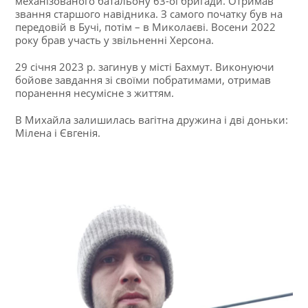
механізованого батальону 63-ої бригади. Отримав
звання старшого навідника. З самого початку був на
передовій в Бучі, потім – в Миколаєві. Восени 2022
року брав участь у звільненні Херсона.
29 січня 2023 р. загинув у місті Бахмут. Виконуючи
бойове завдання зі своїми побратимами, отримав
поранення несумісне з життям.
В Михайла залишилась вагітна дружина і дві доньки:
Мілена і Євгенія.