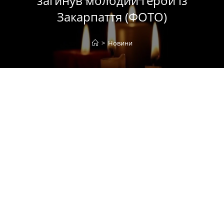
загинув молодий герой із
Закарпаття (ФОТО)
>
Новини