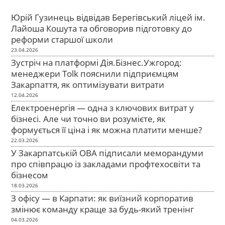
Юрій Гузинець відвідав Берегівський ліцей ім.
Лайоша Кошута та обговорив підготовку до
реформи старшої школи
23.04.2026
Зустріч на платформі Дія.Бізнес.Ужгород:
менеджери Tolk пояснили підприємцям
Закарпаття, як оптимізувати витрати
12.04.2026
Електроенергія — одна з ключових витрат у
бізнесі. Але чи точно ви розумієте, як
формується її ціна і як можна платити менше?
22.03.2026
У Закарпатській ОВА підписали меморандуми
про співпрацю із закладами профтехосвіти та
бізнесом
18.03.2026
З офісу — в Карпати: як виїзний корпоратив
змінює команду краще за будь-який тренінг
04.03.2026