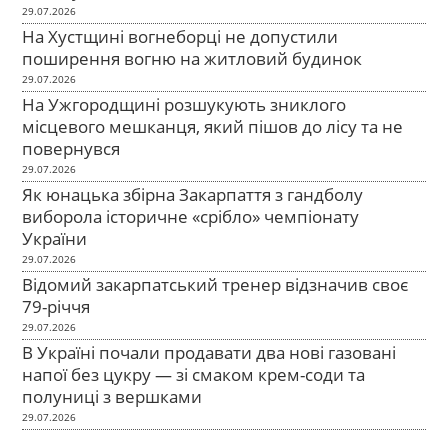
29.07.2026
На Хустщині вогнеборці не допустили
поширення вогню на житловий будинок
29.07.2026
На Ужгородщині розшукують зниклого
місцевого мешканця, який пішов до лісу та не
повернувся
29.07.2026
Як юнацька збірна Закарпаття з гандболу
виборола історичне «срібло» чемпіонату
України
29.07.2026
Відомий закарпатський тренер відзначив своє
79-річчя
29.07.2026
В Україні почали продавати два нові газовані
напої без цукру — зі смаком крем-соди та
полуниці з вершками
29.07.2026