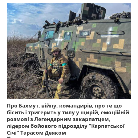
Про Бахмут, війну, командирів, про те що
бісить і тригерить у тилу у щирій, емоційній
розмові з Легендарним закарпатцем,
лідером бойового підрозділу “Карпатської
Січі” Тарасом Деяком