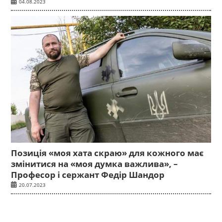
04.08.2023
Позиція «моя хата скраю» для кожного має
змінитися на «моя думка важлива», –
Професор і сержант Федір Шандор
20.07.2023