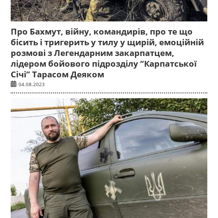
Про Бахмут, війну, командирів, про те що
бісить і тригерить у тилу у щирій, емоційній
розмові з Легендарним закарпатцем,
лідером бойового підрозділу “Карпатської
Січі” Тарасом Деяком
04.08.2023