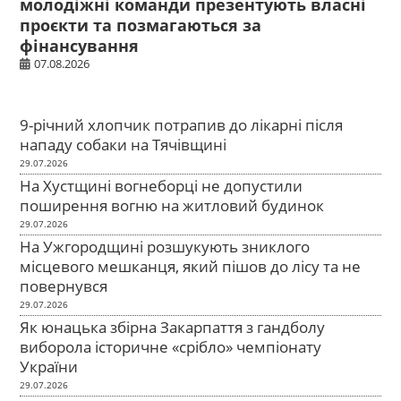
молодіжні команди презентують власні
проєкти та позмагаються за
фінансування
07.08.2026
9-річний хлопчик потрапив до лікарні після
нападу собаки на Тячівщині
29.07.2026
На Хустщині вогнеборці не допустили
поширення вогню на житловий будинок
29.07.2026
На Ужгородщині розшукують зниклого
місцевого мешканця, який пішов до лісу та не
повернувся
29.07.2026
Як юнацька збірна Закарпаття з гандболу
виборола історичне «срібло» чемпіонату
України
29.07.2026