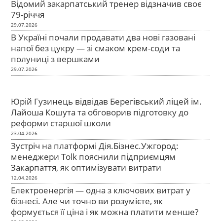
Відомий закарпатський тренер відзначив своє
79-річчя
29.07.2026
В Україні почали продавати два нові газовані
напої без цукру — зі смаком крем-соди та
полуниці з вершками
29.07.2026
Юрій Гузинець відвідав Берегівський ліцей ім.
Лайоша Кошута та обговорив підготовку до
реформи старшої школи
23.04.2026
Зустріч на платформі Дія.Бізнес.Ужгород:
менеджери Tolk пояснили підприємцям
Закарпаття, як оптимізувати витрати
12.04.2026
Електроенергія — одна з ключових витрат у
бізнесі. Але чи точно ви розумієте, як
формується її ціна і як можна платити менше?