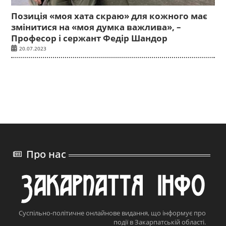
Позиція «моя хата скраю» для кожного має
змінитися на «моя думка важлива», –
Професор і сержант Федір Шандор
20.07.2023
Про нас
Суспільно-політичне онлайнове видання, що інформує про
події в Закарпатській області.