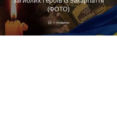
загиблих Героїв із Закарпаття
(ФОТО)
>
Новини