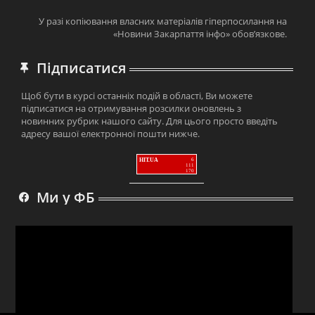
У разі копіювання власних матеріалів гіперпосилання на
«Новини Закарпаття інфо» обов’язкове.
Підписатися
Щоб бути в курсі останніх подій в області, Ви можете
підписатися на отримування розсилки оновлень з
новинних рубрик нашого сайту. Для цього просто введіть
адресу вашої електронної пошти нижче.
HIT.UA
6
111
170
Ми у ФБ