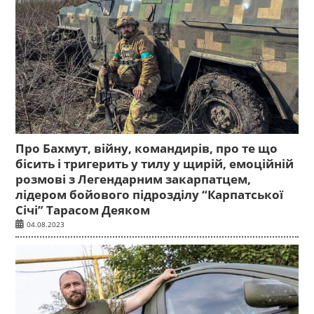
Про Бахмут, війну, командирів, про те що
бісить і тригерить у тилу у щирій, емоційній
розмові з Легендарним закарпатцем,
лідером бойового підрозділу “Карпатської
Січі” Тарасом Деяком
04.08.2023