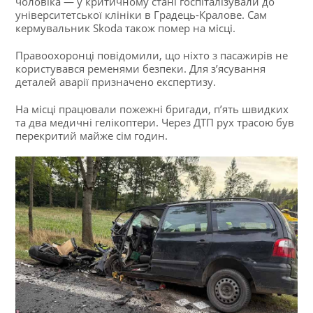
чоловіка — у критичному стані госпіталізували до
університетської клініки в Градець-Кралове. Сам
кермувальник Skoda також помер на місці.
Правоохоронці повідомили, що ніхто з пасажирів не
користувався ременями безпеки. Для з’ясування
деталей аварії призначено експертизу.
На місці працювали пожежні бригади, п’ять швидких
та два медичні гелікоптери. Через ДТП рух трасою був
перекритий майже сім годин.