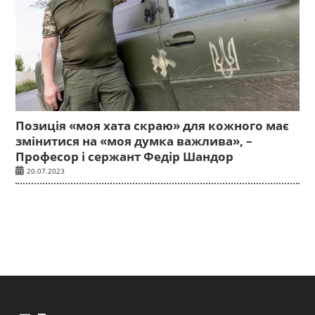
Позиція «моя хата скраю» для кожного має
змінитися на «моя думка важлива», –
Професор і сержант Федір Шандор
20.07.2023