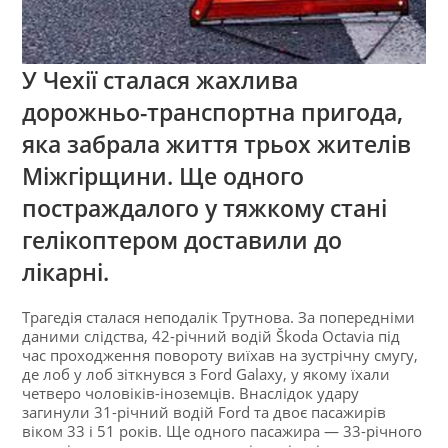
У Чехії сталася жахлива
дорожньо-транспортна пригода,
яка забрала життя трьох жителів
Міжгірщини. Ще одного
постраждалого у тяжкому стані
гелікоптером доставили до
лікарні.
Трагедія сталася неподалік Трутнова. За попередніми
даними слідства, 42-річний водій Škoda Octavia під
час проходження повороту виїхав на зустрічну смугу,
де лоб у лоб зіткнувся з Ford Galaxy, у якому їхали
четверо чоловіків-іноземців. Внаслідок удару
загинули 31-річний водій Ford та двоє пасажирів
віком 33 і 51 років. Ще одного пасажира — 33-річного