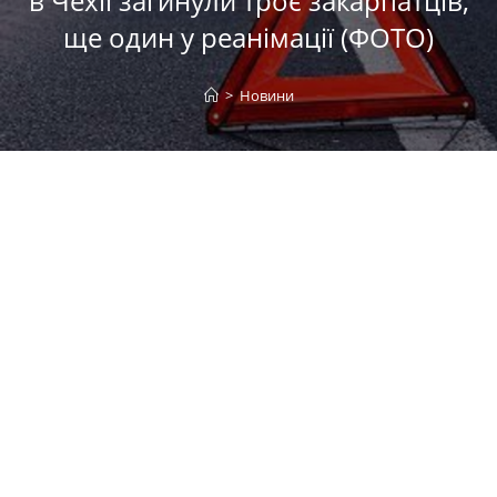
в Чехії загинули троє закарпатців,
ще один у реанімації (ФОТО)
>
Новини