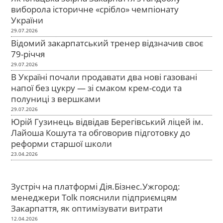
виборола історичне «срібло» чемпіонату
України
29.07.2026
Відомий закарпатський тренер відзначив своє
79-річчя
29.07.2026
В Україні почали продавати два нові газовані
напої без цукру — зі смаком крем-соди та
полуниці з вершками
29.07.2026
Юрій Гузинець відвідав Берегівський ліцей ім.
Лайоша Кошута та обговорив підготовку до
реформи старшої школи
23.04.2026
Зустріч на платформі Дія.Бізнес.Ужгород:
менеджери Tolk пояснили підприємцям
Закарпаття, як оптимізувати витрати
12.04.2026