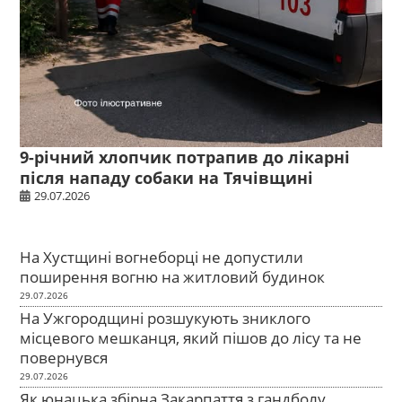
9-річний хлопчик потрапив до лікарні
після нападу собаки на Тячівщині
29.07.2026
На Хустщині вогнеборці не допустили
поширення вогню на житловий будинок
29.07.2026
На Ужгородщині розшукують зниклого
місцевого мешканця, який пішов до лісу та не
повернувся
29.07.2026
Як юнацька збірна Закарпаття з гандболу