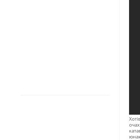
Хоті
очах
ката
юнак