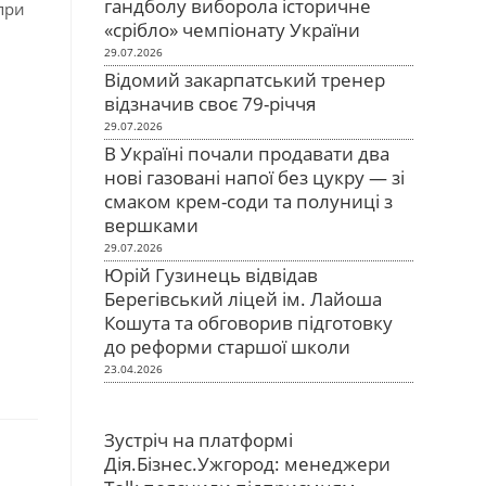
гандболу виборола історичне
при
«срібло» чемпіонату України
29.07.2026
Відомий закарпатський тренер
відзначив своє 79-річчя
29.07.2026
В Україні почали продавати два
нові газовані напої без цукру — зі
смаком крем-соди та полуниці з
вершками
29.07.2026
Юрій Гузинець відвідав
Берегівський ліцей ім. Лайоша
Кошута та обговорив підготовку
до реформи старшої школи
23.04.2026
Зустріч на платформі
Дія.Бізнес.Ужгород: менеджери