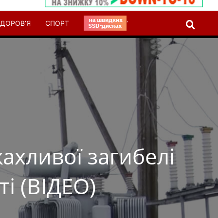
ДОРОВ’Я
СПОРТ
‘
ахливої загибелі
і (ВІДЕО)