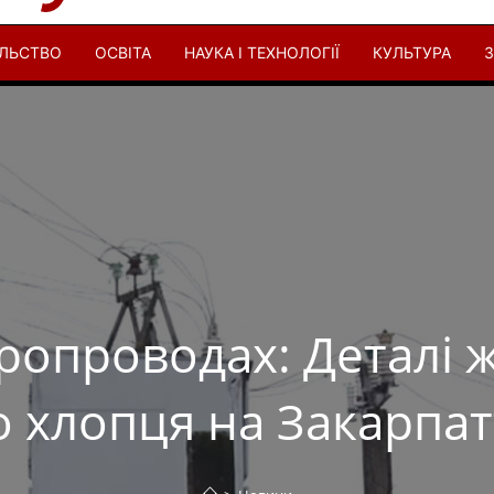
ІЛЬСТВО
ОСВІТА
НАУКА І ТЕХНОЛОГІЇ
КУЛЬТУРА
З
ропроводах: Деталі ж
 хлопця на Закарпатт