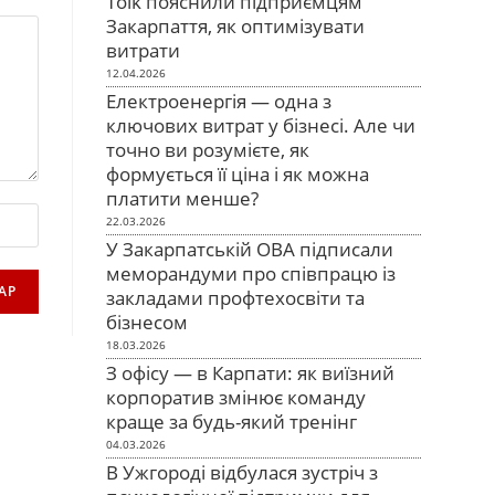
Tolk пояснили підприємцям
Закарпаття, як оптимізувати
витрати
12.04.2026
Електроенергія — одна з
ключових витрат у бізнесі. Але чи
точно ви розумієте, як
формується її ціна і як можна
платити менше?
22.03.2026
У Закарпатській ОВА підписали
меморандуми про співпрацю із
закладами профтехосвіти та
бізнесом
18.03.2026
З офісу — в Карпати: як виїзний
корпоратив змінює команду
краще за будь-який тренінг
04.03.2026
В Ужгороді відбулася зустріч з