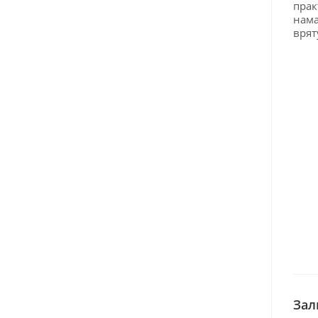
прак
нама
врят
Зал