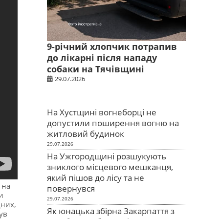
9-річний хлопчик потрапив
до лікарні після нападу
собаки на Тячівщині
29.07.2026
На Хустщині вогнеборці не
допустили поширення вогню на
житловий будинок
29.07.2026
На Ужгородщині розшукують
зниклого місцевого мешканця,
який пішов до лісу та не
 на
повернувся
и
29.07.2026
дних,
Як юнацька збірна Закарпаття з
ув