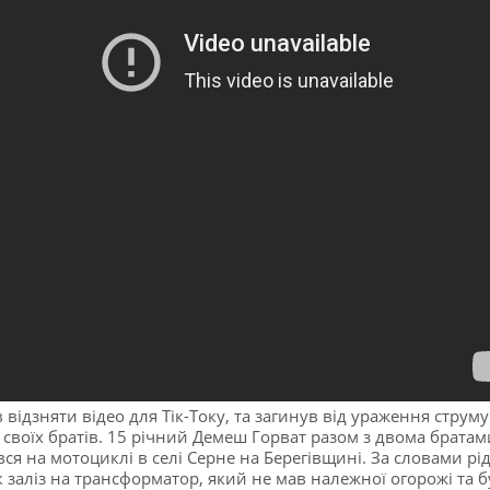
в відзняти відео для Тік-Току, та загинув від ураження струму
 своїх братів. 15 річний Демеш Горват разом з двома братам
вся на мотоциклі в селі Серне на Берегівщині. За словами рі
 заліз на трансформатор, який не мав належної огорожі та б