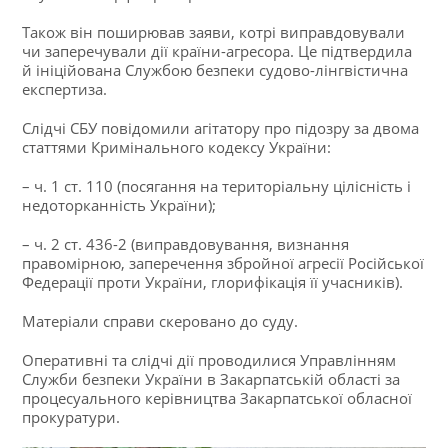
Також він поширював заяви, котрі виправдовували
чи заперечували дії країни-агресора. Це підтвердила
й ініційована Службою безпеки судово-лінгвістична
експертиза.
Слідчі СБУ повідомили агітатору про підозру за двома
статтями Кримінального кодексу України:
– ч. 1 ст. 110 (посягання на територіальну цілісність і
недоторканність України);
– ч. 2 ст. 436-2 (виправдовування, визнання
правомірною, заперечення збройної агресії Російської
Федерації проти України, глорифікація її учасників).
Матеріали справи скеровано до суду.
Оперативні та слідчі дії проводилися Управлінням
Служби безпеки України в Закарпатській області за
процесуального керівництва Закарпатської обласної
прокуратури.