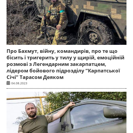
Про Бахмут, війну, командирів, про те що
бісить і тригерить у тилу у щирій, емоційній
розмові з Легендарним закарпатцем,
лідером бойового підрозділу “Карпатської
Січі” Тарасом Деяком
04.08.2023