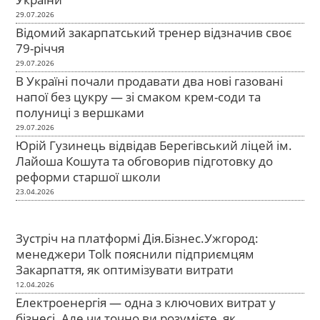
29.07.2026
Відомий закарпатський тренер відзначив своє
79-річчя
29.07.2026
В Україні почали продавати два нові газовані
напої без цукру — зі смаком крем-соди та
полуниці з вершками
29.07.2026
Юрій Гузинець відвідав Берегівський ліцей ім.
Лайоша Кошута та обговорив підготовку до
реформи старшої школи
23.04.2026
Зустріч на платформі Дія.Бізнес.Ужгород:
менеджери Tolk пояснили підприємцям
Закарпаття, як оптимізувати витрати
12.04.2026
Електроенергія — одна з ключових витрат у
бізнесі. Але чи точно ви розумієте, як