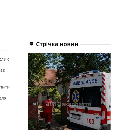
Стрічка новин
слих
ає
епити
для