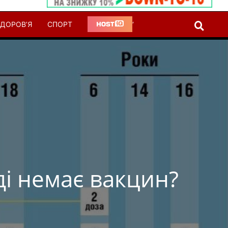
ДОРОВ’Я
СПОРТ
‘
і немає вакцин?