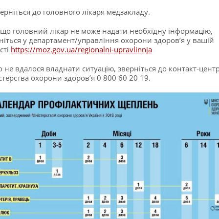
верніться до головного лікаря медзакладу.
кщо головний лікар не може надати необхідну інформацію,
ніться у департамент/управління охорони здоров’я у вашій
сті
https://moz.gov.ua/regionalni-upravlinnja
 не вдалося владнати ситуацію, зверніться до контакт-цент
стерства охорони здоров’я 0 800 60 20 19.