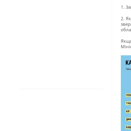
1. З
2. Я
звер
обла
Якщо
Міні