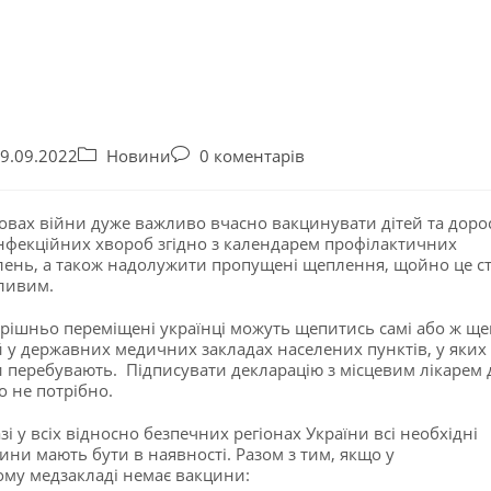
9.09.2022
Новини
0 коментарів
овах війни дуже важливо вчасно вакцинувати дітей та доро
інфекційних хвороб згідно з календарем профілактичних
ень, а також надолужити пропущені щеплення, щойно це ст
ливим.
рішньо переміщені українці можуть щепитись самі або ж щ
й у державних медичних закладах населених пунктів, у яких
 перебувають. Підписувати декларацію з місцевим лікарем 
о не потрібно.
зі у всіх відносно безпечних регіонах України всі необхідні
ини мають бути в наявності. Разом з тим, якщо у
му медзакладі немає вакцини: