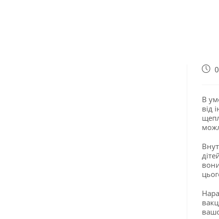
0
В ум
від 
щепл
мож
Внут
діте
вони
цьог
Нара
вакц
вашо