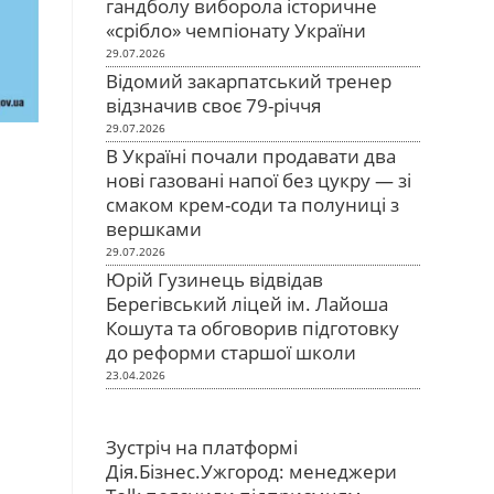
гандболу виборола історичне
«срібло» чемпіонату України
29.07.2026
Відомий закарпатський тренер
відзначив своє 79-річчя
29.07.2026
В Україні почали продавати два
нові газовані напої без цукру — зі
смаком крем-соди та полуниці з
вершками
29.07.2026
Юрій Гузинець відвідав
Берегівський ліцей ім. Лайоша
Кошута та обговорив підготовку
до реформи старшої школи
23.04.2026
Зустріч на платформі
Дія.Бізнес.Ужгород: менеджери