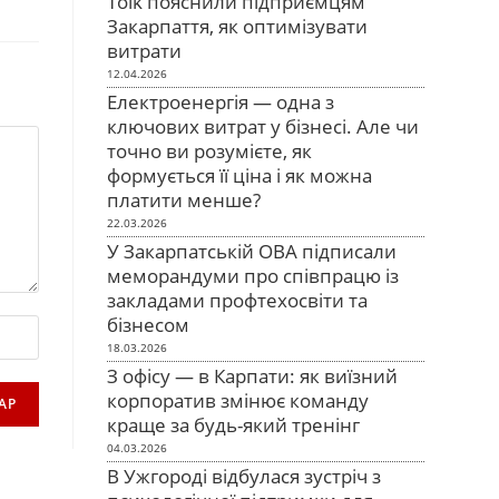
Tolk пояснили підприємцям
Закарпаття, як оптимізувати
витрати
12.04.2026
Електроенергія — одна з
ключових витрат у бізнесі. Але чи
точно ви розумієте, як
формується її ціна і як можна
платити менше?
22.03.2026
У Закарпатській ОВА підписали
меморандуми про співпрацю із
закладами профтехосвіти та
бізнесом
18.03.2026
З офісу — в Карпати: як виїзний
корпоратив змінює команду
краще за будь-який тренінг
04.03.2026
В Ужгороді відбулася зустріч з