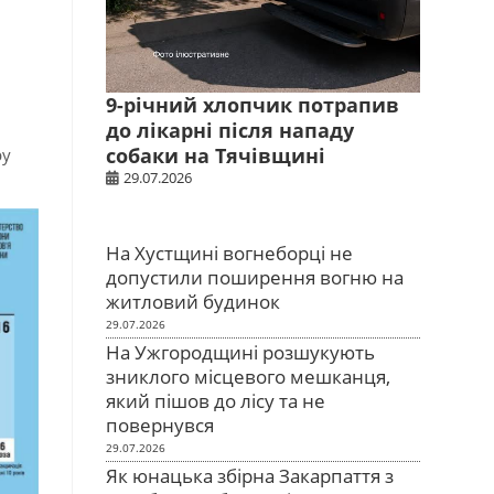
9-річний хлопчик потрапив
до лікарні після нападу
собаки на Тячівщині
ру
29.07.2026
На Хустщині вогнеборці не
допустили поширення вогню на
житловий будинок
29.07.2026
На Ужгородщині розшукують
зниклого місцевого мешканця,
який пішов до лісу та не
повернувся
29.07.2026
Як юнацька збірна Закарпаття з