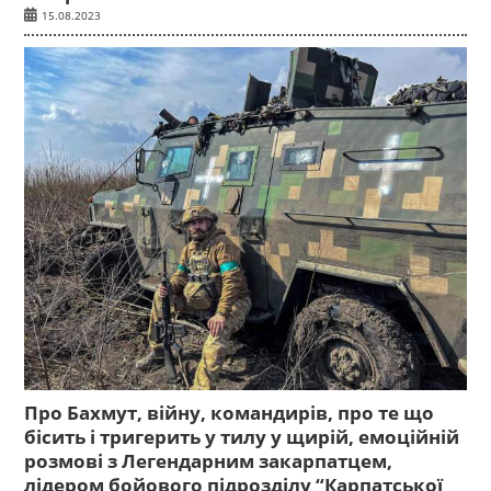
15.08.2023
Про Бахмут, війну, командирів, про те що
бісить і тригерить у тилу у щирій, емоційній
розмові з Легендарним закарпатцем,
лідером бойового підрозділу “Карпатської