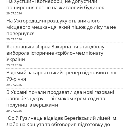
На Хустщині вогнеборці не допустили
поширення вогню на житловий будинок
29.07.2026
На Ужгородщині розшукують зниклого
місцевого мешканця, який пішов до лісу та не
повернувся
29.07.2026
Як юнацька збірна Закарпаття з гандболу
виборола історичне «срібло» чемпіонату
України
29.07.2026
Відомий закарпатський тренер відзначив своє
79-річчя
29.07.2026
В Україні почали продавати два нові газовані
напої без цукру — зі смаком крем-соди та
полуниці з вершками
29.07.2026
Юрій Гузинець відвідав Берегівський ліцей ім.
Лайоша Кошута та обговорив підготовку до