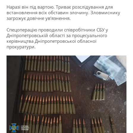
Наразі він під вартою. Триває розслідування для
встановлення всіх обставин злочину. Зловмиснику
загрожує довічне ув’язнення.
Спецоперацію проводили співробітники СБУ у
Дніпропетровській області за процесуального
керівництва Дніпропетровської обласної
прокуратури.