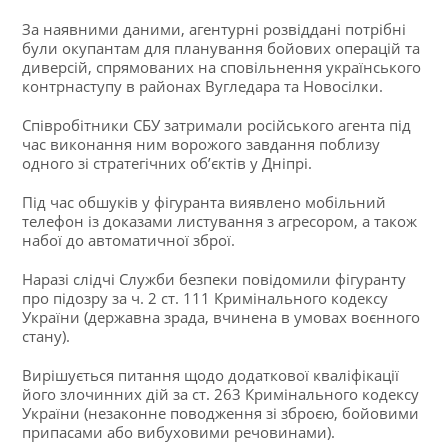
За наявними даними, агентурні розвіддані потрібні
були окупантам для планування бойових операцій та
диверсій, спрямованих на сповільнення українського
контрнаступу в районах Вугледара та Новосілки.
Співробітники СБУ затримали російського агента під
час виконання ним ворожого завдання поблизу
одного зі стратегічних об’єктів у Дніпрі.
Під час обшуків у фігуранта виявлено мобільний
телефон із доказами листування з агресором, а також
набої до автоматичної зброї.
Наразі слідчі Служби безпеки повідомили фігуранту
про підозру за ч. 2 ст. 111 Кримінального кодексу
України (державна зрада, вчинена в умовах воєнного
стану).
Вирішується питання щодо додаткової кваліфікації
його злочинних дій за ст. 263 Кримінального кодексу
України (незаконне поводження зі зброєю, бойовими
припасами або вибуховими речовинами).