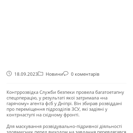
18.09.2023
Новини
0 коментарів
Контррозвідка Служби безпеки провела багатоетапну
спецоперацію, у результаті якої затримала «на
гарячому» агента фсб у Дніпрі. Він збирав розвіддані
про переміщення підрозділів ЗСУ, які задіяні у
контрнаступі на східному фронті.
Для маскування розвідувально-підривної діяльності
зловмисник перед виходом на завдання перевдягався