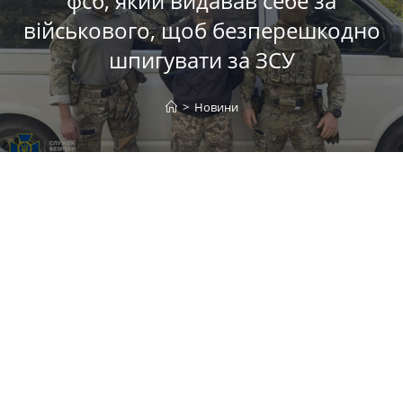
фсб, який видавав себе за
військового, щоб безперешкодно
шпигувати за ЗСУ
>
Новини