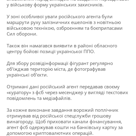
у військову форму українських захисників.
У зоні особливої уваги російського агента були
маршрути руху залізничних ешелонів з новітньою
військовою технікою, озброєнням та боєприпасами
Сил оборони.
Також він намагався виявити в районі обласного
центру бойові позиції української ППО.
Для збору розвідінформації фігурант регулярно
об’їжджав територію міста, де фотографував
українські об’єкти.
Отримані дані російський агент передавав своєму
«куратору» з фсб через месенджер у вигляді текстових
повідомлень та медіафайлів.
За кожне виконане завдання ворожий поплічник
отримував від російської спецслужби грошову
винагороду. Щоб приховати канали фінансування,
агент фсб одержував кошти на банківську картку за
допомогою криптовалютних операцій.