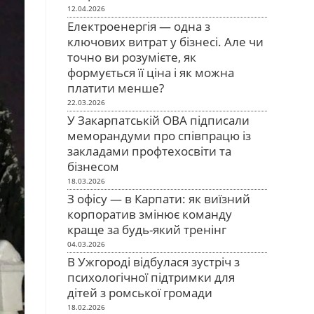
12.04.2026
Електроенергія — одна з
ключових витрат у бізнесі. Але чи
точно ви розумієте, як
формується її ціна і як можна
платити менше?
22.03.2026
У Закарпатській ОВА підписали
меморандуми про співпрацю із
закладами профтехосвіти та
бізнесом
18.03.2026
З офісу — в Карпати: як виїзний
корпоратив змінює команду
краще за будь-який тренінг
04.03.2026
В Ужгороді відбулася зустріч з
психологічної підтримки для
дітей з ромської громади
18.02.2026