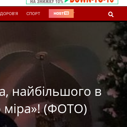
ДОРОВ’Я
СПОРТ
‘
а, найбільшого в
 міра»! (ФОТО)