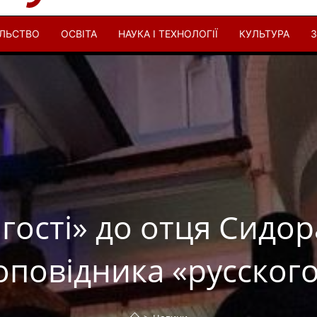
ІЛЬСТВО
ОСВІТА
НАУКА І ТЕХНОЛОГІЇ
КУЛЬТУРА
З
гості» до отця Сидор
оповідника «русского