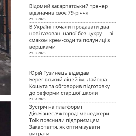
Відомий закарпатський тренер
відзначив своє 79-річчя
29.07.2026
В Україні почали продавати два
нові газовані напої без цукру — зі
смаком крем-соди та полуниці з
вершками
29.07.2026
Юрій Гузинець відвідав
Берегівський ліцей ім. Лайоша
Кошута та обговорив підготовку
до реформи старшої школи
23.04.2026
Зустріч на платформі
Дія.Бізнес.Ужгород: менеджери
Tolk пояснили підприємцям
Закарпаття, як оптимізувати
витрати