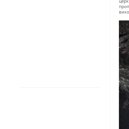
церк
проп
вико