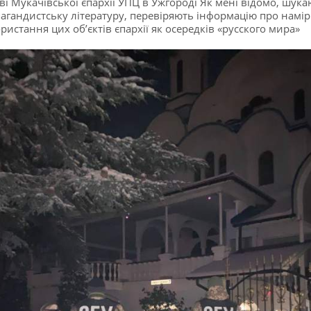
ві Мукачівської єпархії УПЦ в Ужгороді Як мені відомо, шука
агандистську літературу, перевіряють інформацію про намі
ристання цих об’єктів єпархії як осередків «русского мира»