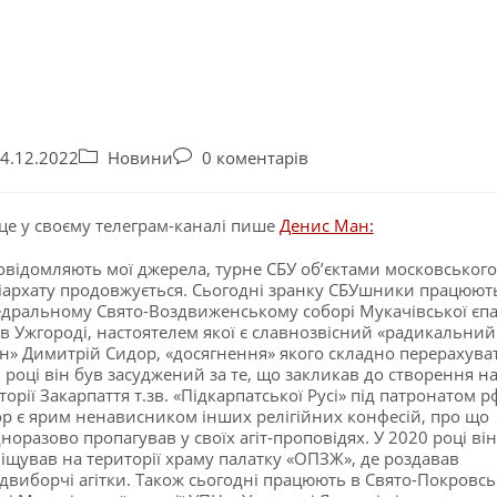
4.12.2022
Новини
0 коментарів
це у своєму телеграм-каналі пише
Денис Ман:
овідомляють мої джерела, турне СБУ об’єктами московського
іархату продовжується. Сьогодні зранку СБУшники працюют
дральному Свято-Воздвиженському соборі Мукачівської єпа
в Ужгороді, настоятелем якої є славнозвісний «радикальний
н» Димитрій Сидор, «досягнення» якого складно перерахуват
 році він був засуджений за те, що закликав до створення н
торії Закарпаття т.зв. «Підкарпатської Русі» під патронатом р
р є ярим ненависником інших релігійних конфесій, про що
норазово пропагував у своїх агіт-проповідях. У 2020 році він
іщував на території храму палатку «ОПЗЖ», де роздавав
двиборчі агітки. Також сьогодні працюють в Свято-Покровсь