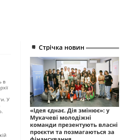
Стрічка новин
ь в
рхії
и. У
а
«Ідея єднає. Дія змінює»: у
ф.
Мукачеві молодіжні
команди презентують власні
проєкти та позмагаються за
кій
фінансування