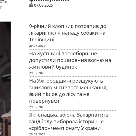
ють
07.08.2026
ри
9-річний хлопчик потрапив до
лікарні після нападу собаки на
Тячівщині
29.07.2026
На Хустщині вогнеборці не
допустили поширення вогню на
житловий будинок
29.07.2026
На Ужгородщині розшукують
зниклого місцевого мешканця,
який пішов до лісу та не
повернувся
29.07.2026
Як юнацька збірна Закарпаття з
гандболу виборола історичне
«срібло» чемпіонату України
29.07.2026