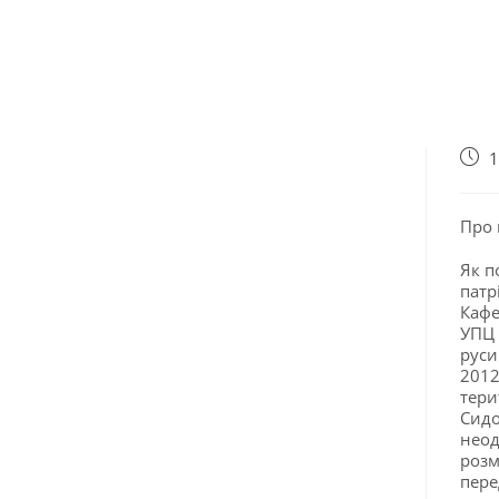
1
Про 
Як п
патр
Кафе
УПЦ 
руси
2012
тери
Сидо
неод
розм
пере