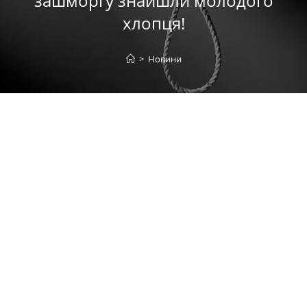
зашморгу знайшли молодого
хлопця!
>
Новини