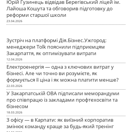
Юрій Гузинець відвідав Берегівський ліцей ім.
Лайоша Кошута та обговорив підготовку до
реформи старшої школи
23.04.2026
Зустріч на платформі Дія.Бізнес.Ужгород:
менеджери Tolk пояснили підприємцям
Закарпаття, як оптимізувати витрати
12.04.2026
Електроенергія — одна з ключових витрат у
бізнесі. Але чи точно ви розумієте, як
формується її ціна і як можна платити менше?
22.03.2026
У Закарпатській ОВА підписали меморандуми
про співпрацю із закладами профтехосвіти та
бізнесом
18.03.2026
З офісу — в Карпати: як виїзний корпоратив
змінює команду краще за будь-який тренінг