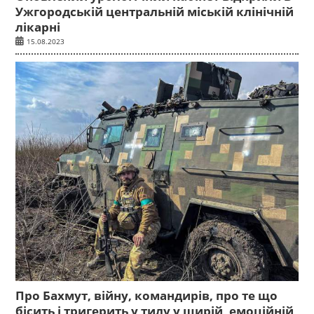
Ужгородській центральній міській клінічній
лікарні
15.08.2023
Про Бахмут, війну, командирів, про те що
бісить і тригерить у тилу у щирій, емоційній