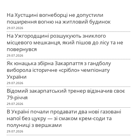
На Хустщині вогнеборці не допустили
поширення вогню на житловий будинок
29.07.2026
На Ужгородщині розшукують зниклого
місцевого мешканця, який пішов до лісу та не
повернувся
29.07.2026
Як юнацька збірна Закарпаття з гандболу
виборола історичне «срібло» чемпіонату
України
29.07.2026
Відомий закарпатський тренер відзначив своє
79-річчя
29.07.2026
В Україні почали продавати два нові газовані
напої без цукру — зі смаком крем-соди та
полуниці з вершками
29.07.2026