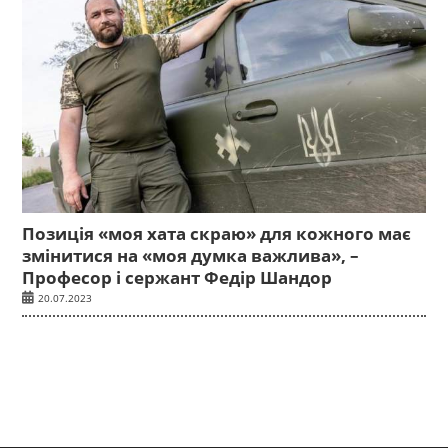
Позиція «моя хата скраю» для кожного має
змінитися на «моя думка важлива», –
Професор і сержант Федір Шандор
20.07.2023