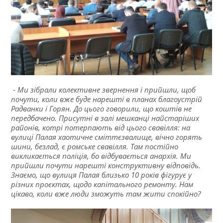
⁃
Ми зібрали колективне звернення і прийшли, щоб
почути, коли вже буде нарешті в планах благоустрій
Радванки і Горян. До цього говорили, що коштів не
передбачено. Присутні в залі мешканці найстаріших
районів, котрі потерпають від цього свавілля: на
вулиці Палая хаотичне сміттєзвалище, вічно горять
шини, безлад, є ромське свавілля. Там постійно
викликається поліція, бо відбувається анархія. Ми
прийшли почути нарешті конструктивну відповідь.
Знаємо, що вулиця Палая близько 10 років фігурує у
різних проєктах, щодо капітального ремонту. Нам
цікаво, коли вже люди зможуть там жити спокійно?