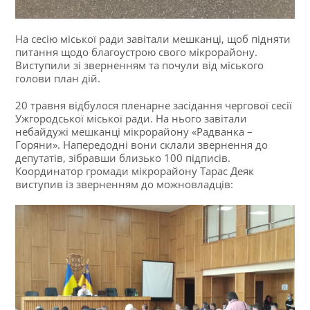
На сесію міської ради завітали мешканці, щоб підняти
питання щодо благоустрою свого мікрорайону.
Виступили зі зверненням та почули від міського
голови план дій.
20 травня відбулося пленарне засідання чергової сесії
Ужгородської міської ради. На нього завітали
небайдужі мешканці мікрорайону «Радванка –
Горяни». Напередодні вони склали звернення до
депутатів, зібравши близько 100 підписів.
Координатор громади мікрорайону Тарас Деяк
виступив із зверненням до можновладців: