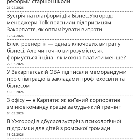
реформи старшої школи
23.04.2026
Зустріч на платформі Дія.Бізнес.Ужгород:
менеджери Tolk пояснили підприємцям
Закарпаття, як оптимізувати витрати
12.04.2026
Електроенергія — одна з ключових витрат у
бізнесі. Але чи точно ви розумієте, як
формується її ціна і як можна платити менше?
22.03.2026
У Закарпатській ОВА підписали меморандуми
про співпрацю із закладами профтехосвіти та
бізнесом
18.03.2026
З офісу — в Карпати: як виїзний корпоратив
змінює команду краще за будь-який тренінг
04.03.2026
В Ужгороді відбулася зустріч з психологічної
підтримки для дітей з ромської громади
18.02.2026