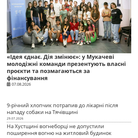
«Ідея єднає. Дія змінює»: у Мукачеві
молодіжні команди презентують власні
проєкти та позмагаються за
фінансування
07.08.2026
9-річний хлопчик потрапив до лікарні після
нападу собаки на Тячівщині
29.07.2026
На Хустщині вогнеборці не допустили
поширення вогню на житловий будинок