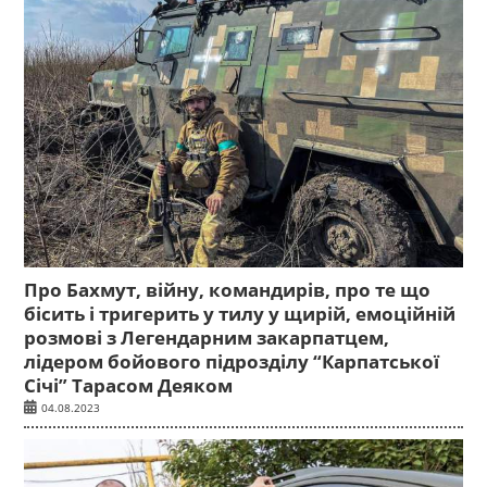
Про Бахмут, війну, командирів, про те що
бісить і тригерить у тилу у щирій, емоційній
розмові з Легендарним закарпатцем,
лідером бойового підрозділу “Карпатської
Січі” Тарасом Деяком
04.08.2023