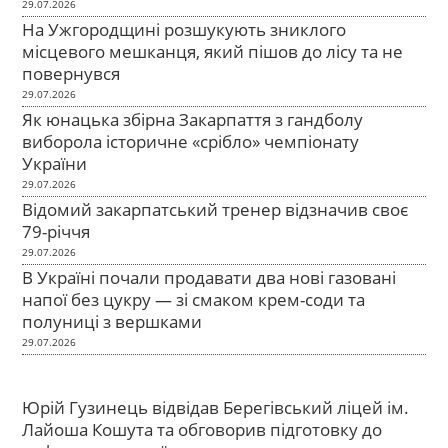
29.07.2026
На Ужгородщині розшукують зниклого
місцевого мешканця, який пішов до лісу та не
повернувся
29.07.2026
Як юнацька збірна Закарпаття з гандболу
виборола історичне «срібло» чемпіонату
України
29.07.2026
Відомий закарпатський тренер відзначив своє
79-річчя
29.07.2026
В Україні почали продавати два нові газовані
напої без цукру — зі смаком крем-соди та
полуниці з вершками
29.07.2026
Юрій Гузинець відвідав Берегівський ліцей ім.
Лайоша Кошута та обговорив підготовку до