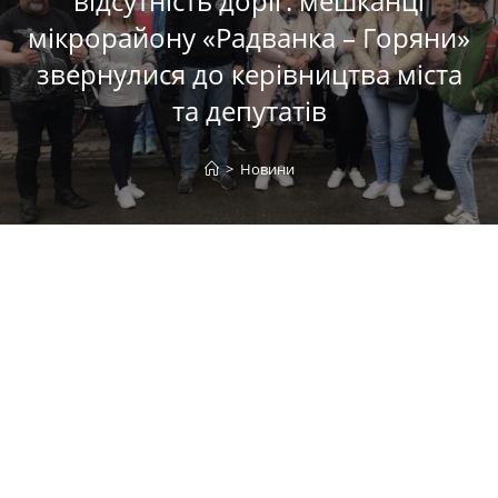
відсутність доріг: мешканці
мікрорайону «Радванка – Горяни»
звернулися до керівництва міста
та депутатів
>
Новини