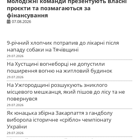
молодіжні команди презентують власні
проєкти та позмагаються за
фінансування
07.08.2026
9-річний хлопчик потрапив до лікарні після
нападу собаки на Тячівщині
29.07.2026
На Хустщині вогнеборці не допустили
поширення вогню на житловий будинок
29.07.2026
На Ужгородщині розшукують зниклого
місцевого мешканця, який пішов до лісу та не
повернувся
29.07.2026
Як юнацька збірна Закарпаття з гандболу
виборола історичне «срібло» чемпіонату
України
29.07.2026