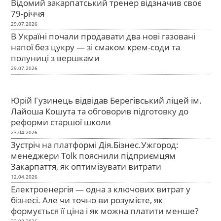
Відомий закарпатський тренер відзначив своє
79-річчя
29.07.2026
В Україні почали продавати два нові газовані
напої без цукру — зі смаком крем-соди та
полуниці з вершками
29.07.2026
Юрій Гузинець відвідав Берегівський ліцей ім.
Лайоша Кошута та обговорив підготовку до
реформи старшої школи
23.04.2026
Зустріч на платформі Дія.Бізнес.Ужгород:
менеджери Tolk пояснили підприємцям
Закарпаття, як оптимізувати витрати
12.04.2026
Електроенергія — одна з ключових витрат у
бізнесі. Але чи точно ви розумієте, як
формується її ціна і як можна платити менше?
22.03.2026