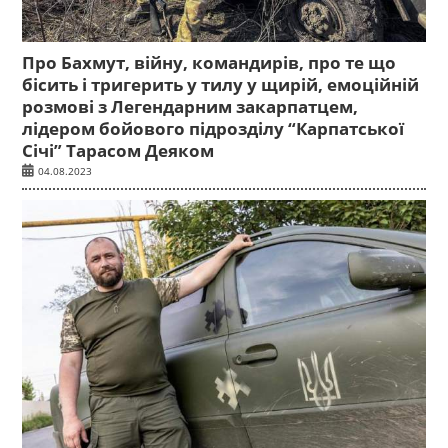
Про Бахмут, війну, командирів, про те що
бісить і тригерить у тилу у щирій, емоційній
розмові з Легендарним закарпатцем,
лідером бойового підрозділу “Карпатської
Січі” Тарасом Деяком
04.08.2023