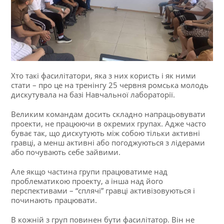
Хто такі фасилітатори, яка з них користь і як ними
стати – про це на тренінгу 25 червня ромська молодь
дискутувала на базі Навчальної лабораторії.
Великим командам досить складно напрацьовувати
проекти, не працюючи в окремих групах. Адже часто
буває так, що дискутують між собою тільки активні
гравці, а менш активні або погоджуються з лідерами
або почувають себе зайвими.
Але якщо частина групи працюватиме над
проблематикою проекту, а інша над його
перспективами – “сплячі” гравці активізовуються і
починають працювати.
В кожній з груп повинен бути фасилітатор. Він не