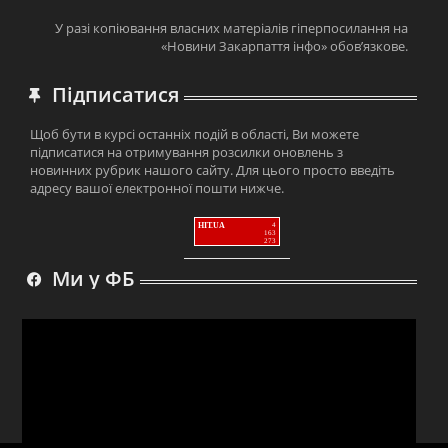
У разі копіювання власних матеріалів гіперпосилання на
«Новини Закарпаття інфо» обов’язкове.
Підписатися
Щоб бути в курсі останніх подій в області, Ви можете
підписатися на отримування розсилки оновлень з
новинних рубрик нашого сайту. Для цього просто введіть
адресу вашої електронної пошти нижче.
HIT.UA
4
163
273
Ми у ФБ