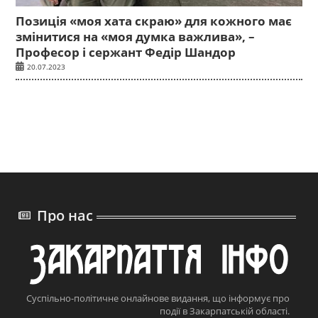
Позиція «моя хата скраю» для кожного має
змінитися на «моя думка важлива», –
Професор і сержант Федір Шандор
20.07.2023
Про нас
Суспільно-політичне онлайнове видання, що інформує про
події в Закарпатській області.