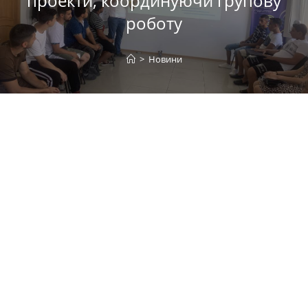
проекти, координуючи групову
роботу
>
Новини