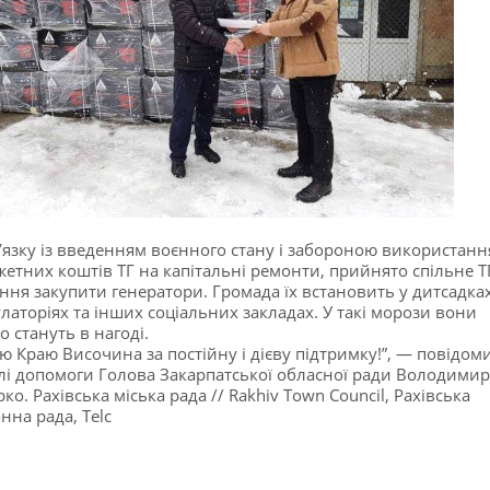
в’язку із введенням воєнного стану і забороною використанн
етних коштів ТГ на капітальні ремонти, прийнято спільне Т
ння закупити генератори. Громада їх встановить у дитсадках
латоріях та інших соціальних закладах. У такі морози вони
о стануть в нагоді.
ю Краю Височина за постійну і дієву підтримку!”, — повідом
лі допомоги Голова Закарпатської обласної ради Володимир
рко. Рахівська міська рада // Rakhiv Town Council, Рахівська
нна рада, Telc