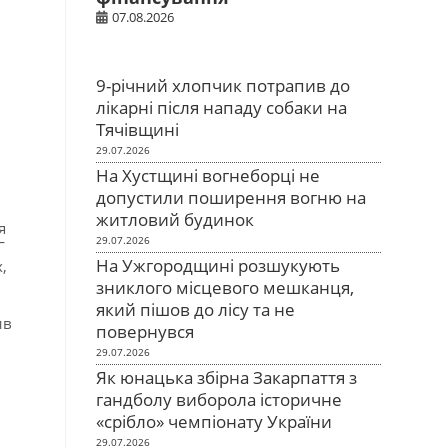
07.08.2026
9-річний хлопчик потрапив до
лікарні після нападу собаки на
Тячівщині
29.07.2026
На Хустщині вогнеборці не
допустили поширення вогню на
житловий будинок
я
29.07.2026
Г
На Ужгородщині розшукують
,
зниклого місцевого мешканця,
який пішов до лісу та не
ив
повернувся
29.07.2026
Як юнацька збірна Закарпаття з
гандболу виборола історичне
«срібло» чемпіонату України
29.07.2026