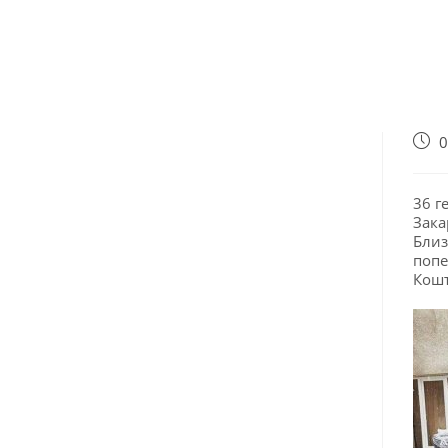
0
36 г
Зака
Близ
попе
Кошт