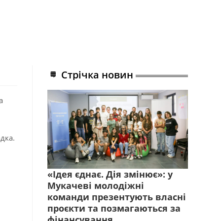
Стрічка новин
а
дка.
«Ідея єднає. Дія змінює»: у
Мукачеві молодіжні
команди презентують власні
проєкти та позмагаються за
фінансування