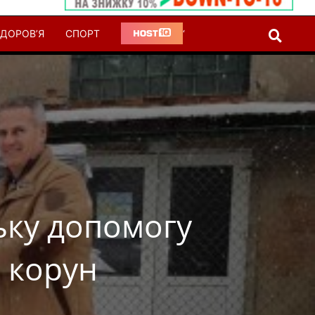
ДОРОВ’Я
СПОРТ
‘
ьку допомогу
 корун