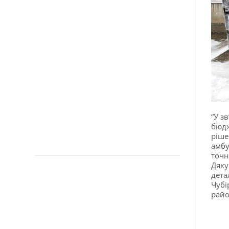
“У з
бюдж
ріше
амбу
точн
Дяку
дета
Чубі
райо