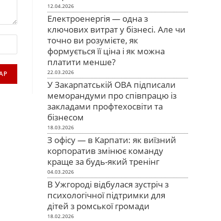
12.04.2026
Електроенергія — одна з
ключових витрат у бізнесі. Але чи
точно ви розумієте, як
формується її ціна і як можна
платити менше?
22.03.2026
У Закарпатській ОВА підписали
меморандуми про співпрацю із
закладами профтехосвіти та
бізнесом
18.03.2026
З офісу — в Карпати: як виїзний
корпоратив змінює команду
краще за будь-який тренінг
04.03.2026
В Ужгороді відбулася зустріч з
психологічної підтримки для
дітей з ромської громади
18.02.2026