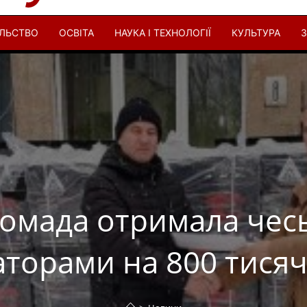
ІЛЬСТВО
ОСВІТА
НАУКА І ТЕХНОЛОГІЇ
КУЛЬТУРА
З
ромада отримала чес
аторами на 800 тисяч