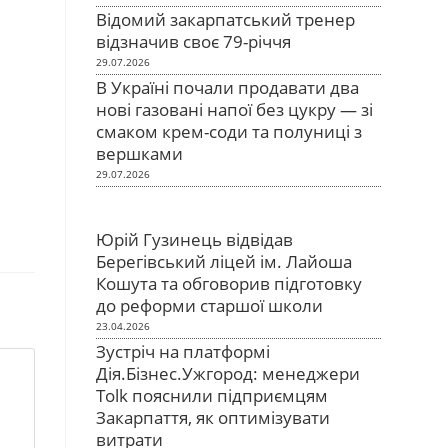
Відомий закарпатський тренер
відзначив своє 79-річчя
29.07.2026
В Україні почали продавати два
нові газовані напої без цукру — зі
смаком крем-соди та полуниці з
вершками
29.07.2026
Юрій Гузинець відвідав
Берегівський ліцей ім. Лайоша
Кошута та обговорив підготовку
до реформи старшої школи
23.04.2026
Зустріч на платформі
Дія.Бізнес.Ужгород: менеджери
Tolk пояснили підприємцям
Закарпаття, як оптимізувати
витрати