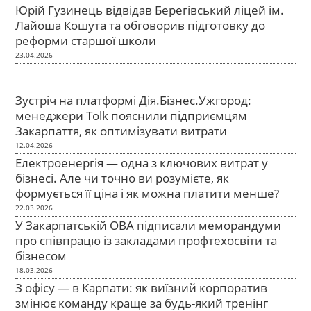
Юрій Гузинець відвідав Берегівський ліцей ім.
Лайоша Кошута та обговорив підготовку до
реформи старшої школи
23.04.2026
Зустріч на платформі Дія.Бізнес.Ужгород:
менеджери Tolk пояснили підприємцям
Закарпаття, як оптимізувати витрати
12.04.2026
Електроенергія — одна з ключових витрат у
бізнесі. Але чи точно ви розумієте, як
формується її ціна і як можна платити менше?
22.03.2026
У Закарпатській ОВА підписали меморандуми
про співпрацю із закладами профтехосвіти та
бізнесом
18.03.2026
З офісу — в Карпати: як виїзний корпоратив
змінює команду краще за будь-який тренінг