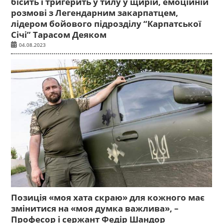
бісить і тригерить у тилу у щирій, емоційній
розмові з Легендарним закарпатцем,
лідером бойового підрозділу “Карпатської
Січі” Тарасом Деяком
04.08.2023
Позиція «моя хата скраю» для кожного має
змінитися на «моя думка важлива», –
Професор і сержант Федір Шандор