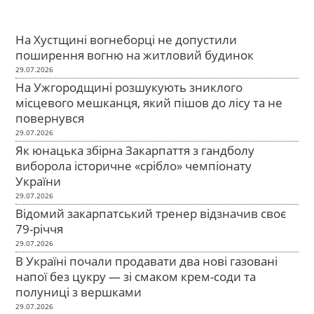
На Хустщині вогнеборці не допустили
поширення вогню на житловий будинок
29.07.2026
На Ужгородщині розшукують зниклого
місцевого мешканця, який пішов до лісу та не
повернувся
29.07.2026
Як юнацька збірна Закарпаття з гандболу
виборола історичне «срібло» чемпіонату
України
29.07.2026
Відомий закарпатський тренер відзначив своє
79-річчя
29.07.2026
В Україні почали продавати два нові газовані
напої без цукру — зі смаком крем-соди та
полуниці з вершками
29.07.2026