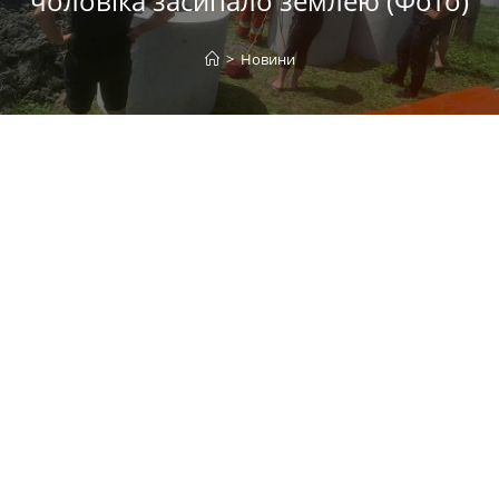
чоловіка засипало землею (Фото)
>
Новини