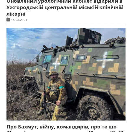
Оновлений урологічний кабінет відкрили в
Ужгородській центральній міській клінічній
лікарні
15.08.2023
Про Бахмут, війну, командирів, про те що