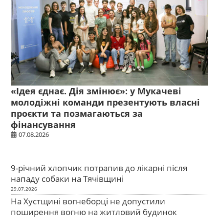
«Ідея єднає. Дія змінює»: у Мукачеві
молодіжні команди презентують власні
проєкти та позмагаються за
фінансування
07.08.2026
9-річний хлопчик потрапив до лікарні після
нападу собаки на Тячівщині
29.07.2026
На Хустщині вогнеборці не допустили
поширення вогню на житловий будинок