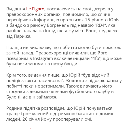
Видання
Le Figaro
, посилаючись на свої джерела у
правоохоронних органах, повідомило, що слідчі
перевіряють інформацію про зв’язок 15-річного Юрія
з бандою з району Богренель під назвою “RD4”, яка
раніше напала на іншу, що діє у місті Ванв, недалеко
від Парижа.
Поліція не виключає, що побиття могло бути помстою
за той напад. Правоохоронці виявили, що його
псевдонім в Instagram включає ініціали “4fp”, що може
бути посиланням на назву банди.
Крім того, видання пише, що Юрій “був відомий
поліції за акти насильства”. Жодного з підозрюваних у
побитті поки не затримали. Також вивчають його
стосунки з деякими членами футбольного клубу в
Булоні, де він займався.
Родина підлітка розповідає, що Юрій почувається
краще і розчулений підтримкою багатьох відомих
людей. 26 січня йому прооперували очі.