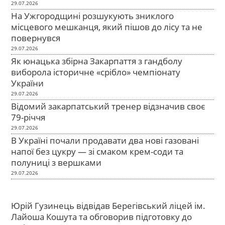
29.07.2026
На Ужгородщині розшукують зниклого
місцевого мешканця, який пішов до лісу та не
повернувся
29.07.2026
Як юнацька збірна Закарпаття з гандболу
виборола історичне «срібло» чемпіонату
України
29.07.2026
Відомий закарпатський тренер відзначив своє
79-річчя
29.07.2026
В Україні почали продавати два нові газовані
напої без цукру — зі смаком крем-соди та
полуниці з вершками
29.07.2026
Юрій Гузинець відвідав Берегівський ліцей ім.
Лайоша Кошута та обговорив підготовку до