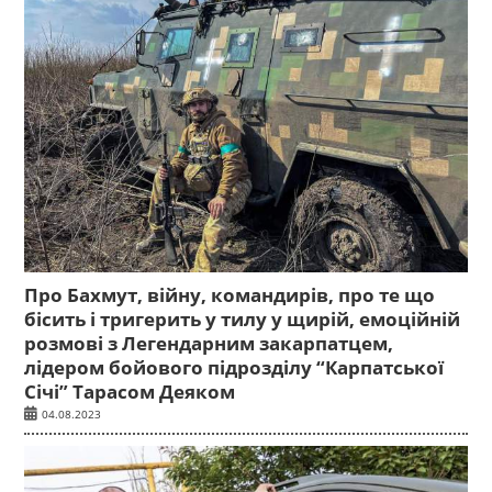
Про Бахмут, війну, командирів, про те що
бісить і тригерить у тилу у щирій, емоційній
розмові з Легендарним закарпатцем,
лідером бойового підрозділу “Карпатської
Січі” Тарасом Деяком
04.08.2023