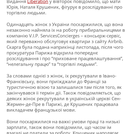
Видання
Liberation
у вівторок повідомило, що мати
Юрія, Наталя Крушеник, фігурує в розслідуванні про
торгівлю людьми.
Одинадцять жінок з України поскаржилися, що вона
незаконно найняла їх на роботу прибиральницями в
компанію V.I.P. ServicesConcierges – консьєрж-сервіс,
який переважно обслуговує квартири з сайту Airbnb.
Скарга була подана наприкінці листопада, після чого
прокуратура Парижа відкрила попереднє
розслідування і про “приховане працевлаштування”,
“нелегальну працю” та “торгівлі людьми”.
За словами однієї з жінок, їх рекрутували в Івано-
Франківську, вони приїжджали до Франції за
туристичною візою та залишалися там після того, як
закінчувався її термін дії. Також повідомляється, що
деяких жінок рекрутували в українській церкві Сен-
Жермен-де-Пре в Парижі, де Крушеник працювала
викладачем французької мови.
Вони поскаржилися на важкі умови праці та низькі
зарплати, також вони повідомили, що часом їм
взагалі не платили за роботу. Крушеник наполягає,