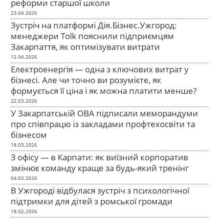
реформи старшої школи
23.04.2026
Зустріч на платформі Дія.Бізнес.Ужгород:
менеджери Tolk пояснили підприємцям
Закарпаття, як оптимізувати витрати
12.04.2026
Електроенергія — одна з ключових витрат у
бізнесі. Але чи точно ви розумієте, як
формується її ціна і як можна платити менше?
22.03.2026
У Закарпатській ОВА підписали меморандуми
про співпрацю із закладами профтехосвіти та
бізнесом
18.03.2026
З офісу — в Карпати: як виїзний корпоратив
змінює команду краще за будь-який тренінг
04.03.2026
В Ужгороді відбулася зустріч з психологічної
підтримки для дітей з ромської громади
18.02.2026