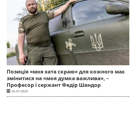
Позиція «моя хата скраю» для кожного має
змінитися на «моя думка важлива», –
Професор і сержант Федір Шандор
20.07.2023