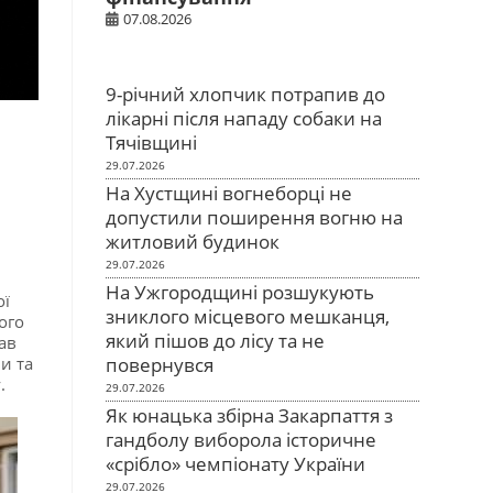
07.08.2026
9-річний хлопчик потрапив до
лікарні після нападу собаки на
Тячівщині
29.07.2026
На Хустщині вогнеборці не
допустили поширення вогню на
житловий будинок
29.07.2026
На Ужгородщині розшукують
ої
зниклого місцевого мешканця,
ого
який пішов до лісу та не
ав
повернувся
и та
.
29.07.2026
Як юнацька збірна Закарпаття з
гандболу виборола історичне
«срібло» чемпіонату України
29.07.2026