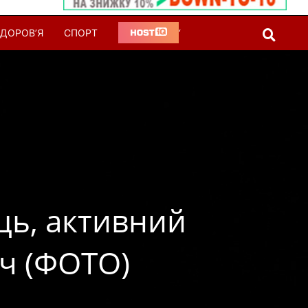
ДОРОВ’Я
СПОРТ
‘
ць, активний
яч (ФОТО)