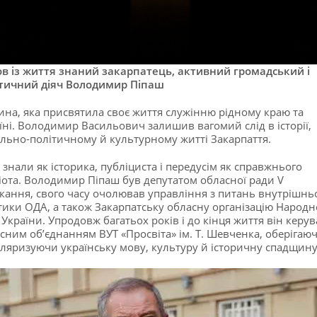
в із життя знаний закарпатець, активний громадський і
тичний діяч Володимир Піпаш
на, яка присвятила своє життя служінню рідному краю та
їні. Володимир Васильович залишив вагомий слід в історії,
ільно-політичному й культурному житті Закарпаття.
 знали як історика, публіциста і передусім як справжнього
іота. Володимир Піпаш був депутатом обласної ради V
кання, свого часу очолював управління з питань внутрішнь
тики ОДА, а також Закарпатську обласну організацію Народн
 України. Упродовж багатьох років і до кінця життя він керув
сним об’єднанням ВУТ «Просвіта» ім. Т. Шевченка, оберігаюч
ляризуючи українську мову, культуру й історичну спадщину