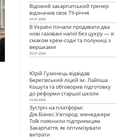
Відомий закарпатський тренер
відзначив своє 79-річчя
29.07.2026
В Україні почали продавати два
нові газовані напої без цукру — зі
смаком крем-соди та полуниці з
вершками
29.07.2026
Юрій Гузинець відвідав
Берегівський ліцей ім. Лайоша
Кошута та обговорив підготовку
до реформи старшої школи
23.04.2026
Зустріч на платформі
Дія.Бізнес.Ужгород: менеджери
Tolk пояснили підприємцям
Закарпаття, як оптимізувати
витрати