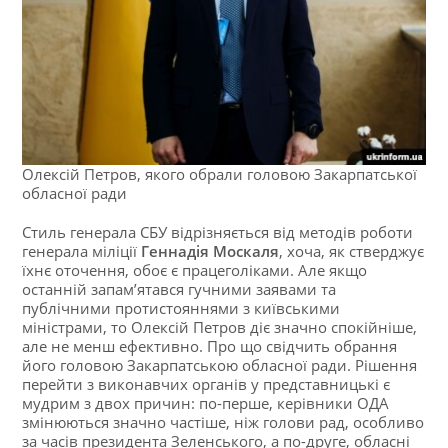
Олексій Петров, якого обрали головою Закарпатської
обласної ради
Стиль генерала СБУ відрізняється від методів роботи
генерала міліції
Геннадія Москаля
, хоча, як стверджує
їхнє оточення, обоє є працеголіками. Але якщо
останній запам’ятався гучними заявами та
публічними протистояннями з київськими
міністрами, то Олексій Петров діє значно спокійніше,
але не менш ефективно. Про що свідчить обрання
його головою Закарпатською обласної ради. Рішення
перейти з виконавчих органів у представницькі є
мудрим з двох причин: по-перше, керівники ОДА
змінюються значно частіше, ніж голови рад, особливо
за часів президента Зеленського, а по-друге, обласні