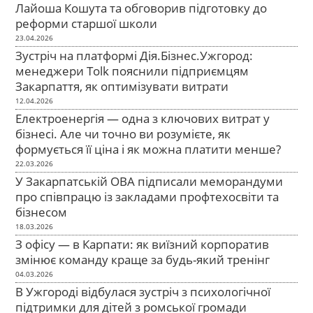
Лайоша Кошута та обговорив підготовку до
реформи старшої школи
23.04.2026
Зустріч на платформі Дія.Бізнес.Ужгород:
менеджери Tolk пояснили підприємцям
Закарпаття, як оптимізувати витрати
12.04.2026
Електроенергія — одна з ключових витрат у
бізнесі. Але чи точно ви розумієте, як
формується її ціна і як можна платити менше?
22.03.2026
У Закарпатській ОВА підписали меморандуми
про співпрацю із закладами профтехосвіти та
бізнесом
18.03.2026
З офісу — в Карпати: як виїзний корпоратив
змінює команду краще за будь-який тренінг
04.03.2026
В Ужгороді відбулася зустріч з психологічної
підтримки для дітей з ромської громади