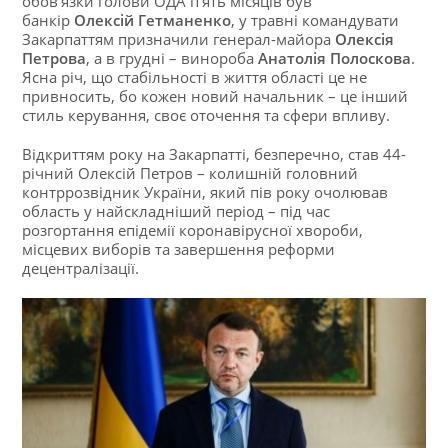
обов’язки голови ОДА п’ять місяців був
банкір
Олексій Гетманенко
, у травні командувати
Закарпаттям призначили генерал-майора
Олексія
Петрова
, а в грудні – винороба
Анатолія Полоскова
.
Ясна річ, що стабільності в життя області це не
привносить, бо кожен новий начальник – це інший
стиль керування, своє оточення та сфери впливу.
Відкриттям року на Закарпатті, безперечно, став 44-
річний Олексій Петров – колишній головний
контррозвідник України, який пів року очолював
область у найскладніший період – під час
розгортання епідемії коронавірусної хвороби,
місцевих виборів та завершення реформи
децентралізації.