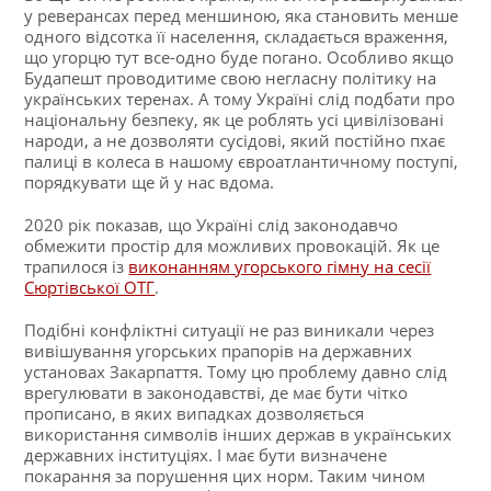
у реверансах перед меншиною, яка становить менше
одного відсотка її населення, складається враження,
що угорцю тут все-одно буде погано. Особливо якщо
Будапешт проводитиме свою негласну політику на
українських теренах. А тому Україні слід подбати про
національну безпеку, як це роблять усі цивілізовані
народи, а не дозволяти сусідові, який постійно пхає
палиці в колеса в нашому євроатлантичному поступі,
порядкувати ще й у нас вдома.
2020 рік показав, що Україні слід законодавчо
обмежити простір для можливих провокацій. Як це
трапилося із
виконанням угорського гімну на сесії
Сюртівської ОТГ
.
Подібні конфліктні ситуації не раз виникали через
вивішування угорських прапорів на державних
установах Закарпаття. Тому цю проблему давно слід
врегулювати в законодавстві, де має бути чітко
прописано, в яких випадках дозволяється
використання символів інших держав в українських
державних інституціях. І має бути визначене
покарання за порушення цих норм. Таким чином