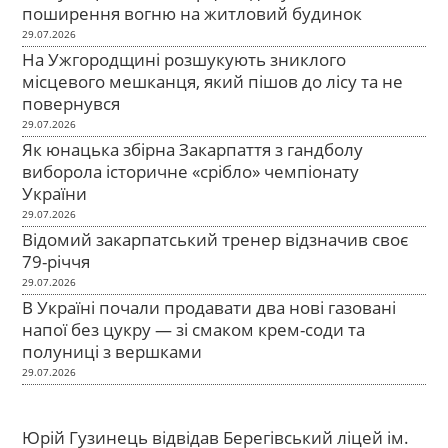
поширення вогню на житловий будинок
29.07.2026
На Ужгородщині розшукують зниклого
місцевого мешканця, який пішов до лісу та не
повернувся
29.07.2026
Як юнацька збірна Закарпаття з гандболу
виборола історичне «срібло» чемпіонату
України
29.07.2026
Відомий закарпатський тренер відзначив своє
79-річчя
29.07.2026
В Україні почали продавати два нові газовані
напої без цукру — зі смаком крем-соди та
полуниці з вершками
29.07.2026
Юрій Гузинець відвідав Берегівський ліцей ім.