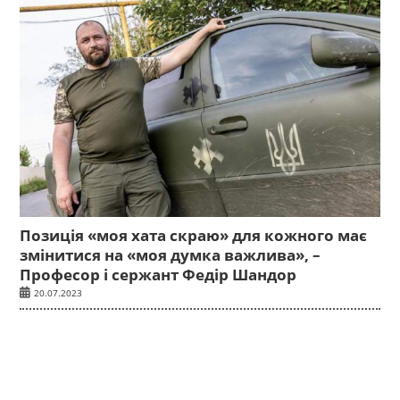
Позиція «моя хата скраю» для кожного має
змінитися на «моя думка важлива», –
Професор і сержант Федір Шандор
20.07.2023