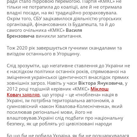
ради стало пірровою перемогою. Партія «КМКС» не
тільки не потрапила до коаліції, але й не отримала
владні посади, на які традиційно розраховувала.
Окрім того, СБУ зацікавилося діяльністю угорських
організацій, фінансованих із Будапешта, та й до
самого очільника «КМКС»
Василя
Брензовича
виникли запитання.
Тож 2020 рік завершується гучними скандалами та
виїздом останнього в Угорщину.
Слід зрозуміти, що негативне ставлення до України не
є наслідком політики останніх років, спрямованої на
зміцнення української ідентичності внаслідок прямих
зовнішніх загроз. Навіть у часи
Віктора Януковича
, у
2012 році тодішній керівник «КМКС»
Міклош
Ковач
заявляв
, що угорці – це «гноблена» нація в
Україні, їм потрібна територіальна автономія, а
сумнозвісний «закон Ківалова-Колесніченка», який
посилював регіональні мови, його не
влаштовував.Україні слід подбати про національну
безпеку, як це роблять усі цивілізовані народи
Бо що би не робила Україна, як би не розшаркувалася