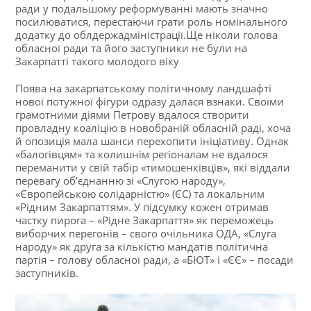
ради у подальшому реформуванні мають значно
посилюватися, перестаючи грати роль номінального
додатку до облдержадміністрації.Ще ніколи голова
обласної ради та його заступники не були на
Закарпатті такого молодого віку
Поява на закарпатському політичному ландшафті
нової потужної фігури одразу далася взнаки. Своїми
грамотними діями Петрову вдалося створити
провладну коаліцію в новобраній обласній раді, хоча
й опозиція мала шанси перехопити ініціативу. Однак
«балогівцям» та колишнім регіоналам не вдалося
переманити у свій табір «тимошенківців», які віддали
перевагу об’єднанню зі «Слугою народу»,
«Європейською солідарністю» (ЄС) та локальним
«Рідним Закарпаттям». У підсумку кожен отримав
частку пирога – «Рідне Закарпаття» як переможець
виборчих перегонів – свого очільника ОДА, «Слуга
народу» як друга за кількістю мандатів політична
партія – голову обласної ради, а «БЮТ» і «ЄЄ» – посади
заступників.