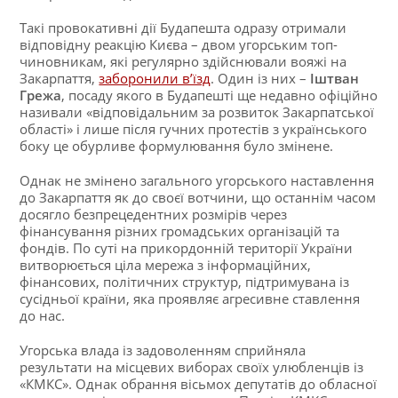
Такі провокативні дії Будапешта одразу отримали
відповідну реакцію Києва – двом угорським топ-
чиновникам, які регулярно здійснювали вояжі на
Закарпаття,
заборонили в’їзд
. Один із них –
Іштван
Грежа
, посаду якого в Будапешті ще недавно офіційно
називали «відповідальним за розвиток Закарпатської
області» і лише після гучних протестів з українського
боку це обурливе формулювання було змінене.
Однак не змінено загального угорського наставлення
до Закарпаття як до своєї вотчини, що останнім часом
досягло безпрецедентних розмірів через
фінансування різних громадських організацій та
фондів. По суті на прикордонній території України
витворюється ціла мережа з інформаційних,
фінансових, політичних структур, підтримувана із
сусідньої країни, яка проявляє агресивне ставлення
до нас.
Угорська влада із задоволенням сприйняла
результати на місцевих виборах своїх улюбленців із
«КМКС». Однак обрання вісьмох депутатів до обласної