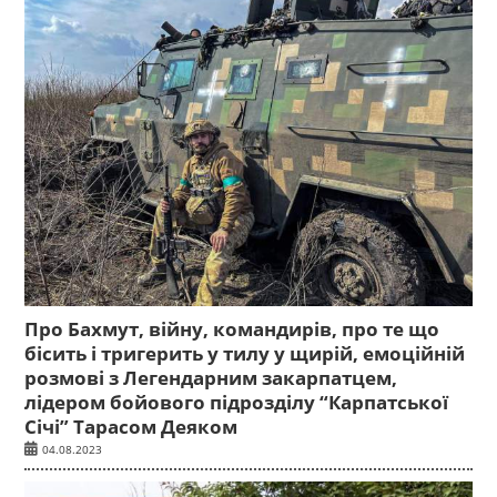
Про Бахмут, війну, командирів, про те що
бісить і тригерить у тилу у щирій, емоційній
розмові з Легендарним закарпатцем,
лідером бойового підрозділу “Карпатської
Січі” Тарасом Деяком
04.08.2023