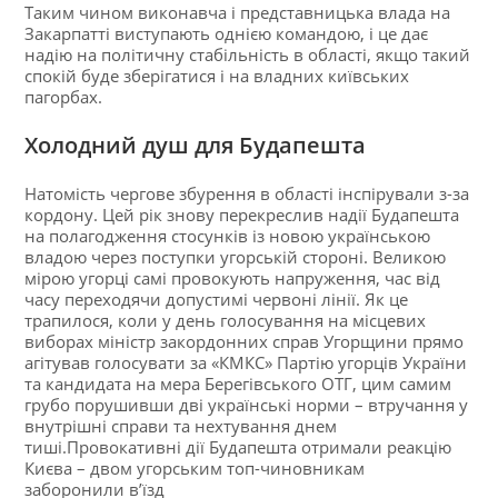
Таким чином виконавча і представницька влада на
Закарпатті виступають однією командою, і це дає
надію на політичну стабільність в області, якщо такий
спокій буде зберігатися і на владних київських
пагорбах.
Холодний душ для Будапешта
Натомість чергове збурення в області інспірували з-за
кордону. Цей рік знову перекреслив надії Будапешта
на полагодження стосунків із новою українською
владою через поступки угорській стороні. Великою
мірою угорці самі провокують напруження, час від
часу переходячи допустимі червоні лінії. Як це
трапилося, коли у день голосування на місцевих
виборах міністр закордонних справ Угорщини прямо
агітував голосувати за «КМКС» Партію угорців України
та кандидата на мера Берегівського ОТГ, цим самим
грубо порушивши дві українські норми – втручання у
внутрішні справи та нехтування днем
тиші.Провокативні дії Будапешта отримали реакцію
Києва – двом угорським топ-чиновникам
заборонили в’їзд