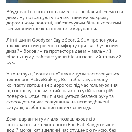
Вбудовані в протектор ламелі та спеціальні елементи
дизайну покращують контакт шин на мокрому
дорожньому полотні, забезпечуючи більш короткий
гальмівний шлях та впевнене керування.
Літні шини Goodyear Eagle Sport 2 SUV пропонують
також високий рівень комфорту при їзді. Сучасний
дизайн боковин та протектора дає мінімальний
рівень шуму, забезпечуючи більш плавний та тихий
рух.
У конструкції контактної плями гуми застосовується
технологія ActiveBraking. Вона збільшує площу
контакту автошини з дорогою під час гальмування,
що скорочує гальмівний шлях на сухій та мокрій
поверхні. Отже, так підвищується безпека руху та
скорочується час реагування на непередбачені
ситуації, особливо при швидкісній їзді.
Деякі варіанти гуми для позашляховиків
постачаються з технологією Run Flat. Завдяки якій
водій може їхати деякий час спущеною гумою, без