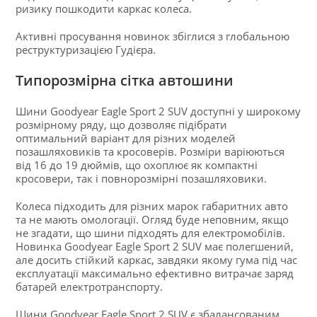
ризику пошкодити каркас колеса.
Активні просування новинок збіглися з глобальною
реструктуризацією Гудієра.
Типорозмірна сітка автошини
Шини Goodyear Eagle Sport 2 SUV доступні у широкому
розмірному ряду, що дозволяє підібрати
оптимальний варіант для різних моделей
позашляховиків та кросоверів. Розміри варіюються
від 16 до 19 дюймів, що охоплює як компактні
кросовери, так і повнорозмірні позашляховики.
Колеса підходить для різних марок габаритних авто
та не мають омологації. Огляд буде неповним, якщо
не згадати, що шини підходять для електромобілів.
Новинка Goodyear Eagle Sport 2 SUV має полегшений,
але досить стійкий каркас, завдяки якому гума під час
експлуатації максимально ефективно витрачає заряд
батарей електротранспорту.
Шини Goodyear Eagle Sport 2 SUV є збалансованим