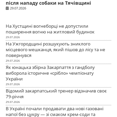
після нападу собаки на Тячівщині
29.07.2026
На Хустщині вогнеборці не допустили
поширення вогню на житловий будинок
29.07.2026
На Ужгородщині розшукують зниклого
місцевого мешканця, який пішов до лісу та не
повернувся
29.07.2026
Як юнацька збірна Закарпаття з гандболу
виборола історичне «срібло» чемпіонату
України
29.07.2026
Відомий закарпатський тренер відзначив своє
79-річчя
29.07.2026
В Україні почали продавати два нові газовані
напої без цукру — зі смаком крем-соди та