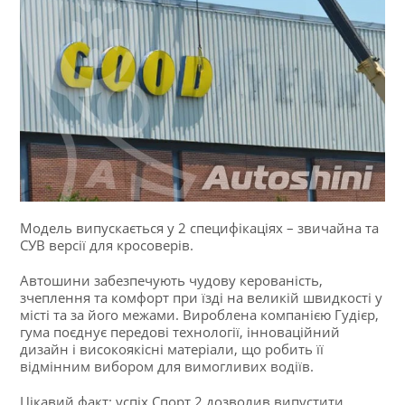
Модель випускається у 2 специфікаціях – звичайна та
СУВ версії для кросоверів.
Автошини забезпечують чудову керованість,
зчеплення та комфорт при їзді на великій швидкості у
місті та за його межами. Вироблена компанією Гудієр,
гума поєднує передові технології, інноваційний
дизайн і високоякісні матеріали, що робить її
відмінним вибором для вимогливих водіїв.
Цікавий факт: успіх Спорт 2 дозволив випустити