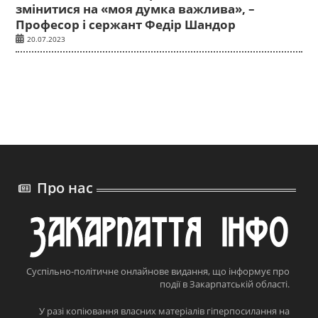
змінитися на «моя думка важлива», –
Професор і сержант Федір Шандор
20.07.2023
Про нас
Суспільно-політичне онлайнове видання, що інформує про
події в Закарпатській області.
У разі копіювання власних матеріалів гіперпосилання на