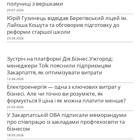
полуниці з вершками
29.07.2026
Юрій Гузинець відвідав Берегівський ліцей ім.
Лайоша Кошута та обговорив підготовку до
реформи старшої школи
23.04.2026
Зустріч на платформі Дія.Бізнес.Ужгород:
менеджери Tolk пояснили підприємцям
Закарпаття, як оптимізувати витрати
12.04.2026
Електроенергія — одна з ключових витрат у
бізнесі. Але чи точно ви розумієте, як
формується її ціна і як можна платити менше?
22.03.2026
У Закарпатській ОВА підписали меморандуми
про співпрацю із закладами профтехосвіти та
бізнесом
18.03.2026