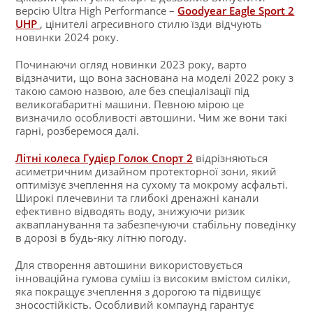
версію Ultra High Performance –
Goodyear Eagle Sport 2
UHP
, цінителі агресивного стилю їзди відчують
новинки 2024 року.
Починаючи огляд новинки 2023 року, варто
відзначити, що вона заснована на моделі 2022 року з
такою самою назвою, але без спеціалізації під
великогабаритні машини. Певною мірою це
визначило особливості автошини. Чим же вони такі
гарні, розберемося далі.
Літні колеса Гудієр Голок Спорт 2
відрізняються
асиметричним дизайном протекторної зони, який
оптимізує зчеплення на сухому та мокрому асфальті.
Широкі плечевини та глибокі дренажні канали
ефективно відводять воду, знижуючи ризик
аквапланування та забезпечуючи стабільну поведінку
в дорозі в будь-яку літню погоду.
Для створення автошини використовується
інноваційна гумова суміш із високим вмістом силіки,
яка покращує зчеплення з дорогою та підвищує
зносостійкість. Особливий компаунд гарантує