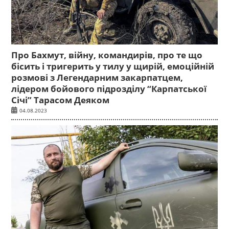
Про Бахмут, війну, командирів, про те що
бісить і тригерить у тилу у щирій, емоційній
розмові з Легендарним закарпатцем,
лідером бойового підрозділу “Карпатської
Січі” Тарасом Деяком
04.08.2023