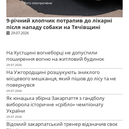
9-річний хлопчик потрапив до лікарні
після нападу собаки на Тячівщині
29.07.2026
На Хустщині вогнеборці не допустили
поширення вогню на житловий будинок
29.07.2026
На Ужгородщині розшукують зниклого
місцевого мешканця, який пішов до лісу та не
повернувся
29.07.2026
Як юнацька збірна Закарпаття з гандболу
виборола історичне «срібло» чемпіонату
України
29.07.2026
Відомий закарпатський тренер відзначив своє