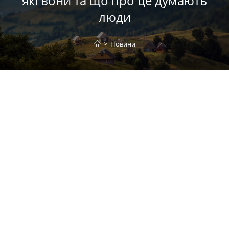
які вони та що про це думають
люди
>
Новини