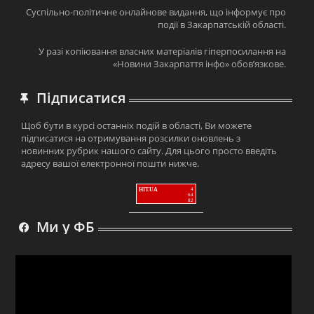
Суспільно-політичне онлайнове видання, що інформує про
події в Закарпатській області.
У разі копіювання власних матеріалів гіперпосилання на
«Новини Закарпаття інфо» обов’язкове.
Підписатися
Щоб бути в курсі останніх подій в області, Ви можете
підписатися на отримування розсилки оновлень з
новинних рубрик нашого сайту. Для цього просто введіть
адресу вашої електронної пошти нижче.
HIT.UA
4
64
82
Ми у ФБ