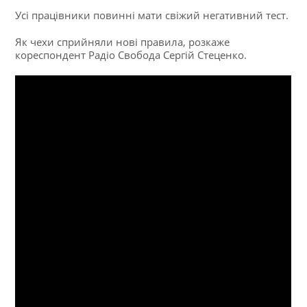
Усі працівники повинні мати свіжий негативний тест.
Як чехи сприйняли нові правила, розкаже
кореспондент Радіо Свобода Сергій Стеценко.