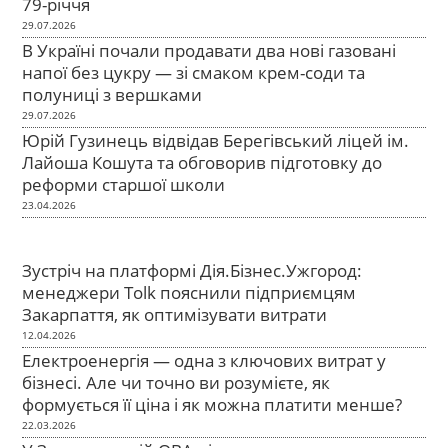
79-річчя
29.07.2026
В Україні почали продавати два нові газовані
напої без цукру — зі смаком крем-соди та
полуниці з вершками
29.07.2026
Юрій Гузинець відвідав Берегівський ліцей ім.
Лайоша Кошута та обговорив підготовку до
реформи старшої школи
23.04.2026
Зустріч на платформі Дія.Бізнес.Ужгород:
менеджери Tolk пояснили підприємцям
Закарпаття, як оптимізувати витрати
12.04.2026
Електроенергія — одна з ключових витрат у
бізнесі. Але чи точно ви розумієте, як
формується її ціна і як можна платити менше?
22.03.2026