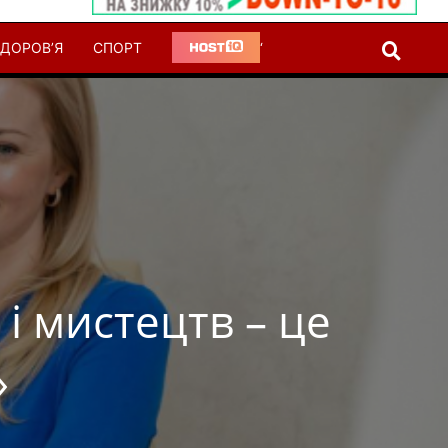
ДОРОВ’Я
СПОРТ
‘
і мистецтв – це
»