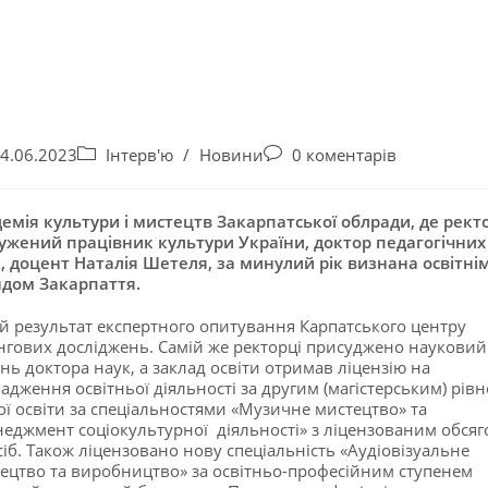
4.06.2023
Інтерв'ю
/
Новини
0 коментарів
емія культури і мистецтв Закарпатської облради, де рект
ужений працівник культури України, доктор педагогічних
, доцент Наталія Шетеля, за минулий рік визнана освітні
дом Закарпаття.
й результат експертного опитування Карпатського центру
нгових досліджень. Самій же ректорці присуджено науковий
інь доктора наук, а заклад освіти отримав ліцензію на
адження освітньої діяльності за другим (магістерським) рів
ї освіти за спеціальностями «Музичне мистецтво» та
еджмент соціокультурної діяльності» з ліцензованим обсяг
сіб. Також ліцензовано нову спеціальність «Аудіовізуальне
ецтво та виробництво» за освітньо-професійним ступенем