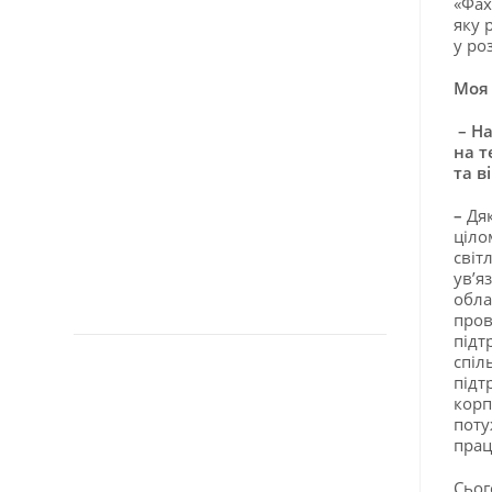
«Фах
яку 
у ро
Моя
– На
на т
та в
–
Дяк
ціло
світ
ув’я
обла
пров
підт
спіл
підт
корп
поту
прац
Сьог