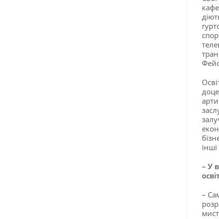
кафе
діют
гурт
спор
теле
тран
Фейс
Осві
доце
арти
засл
залу
екон
бізн
інші
– У 
осві
– Са
розр
мист