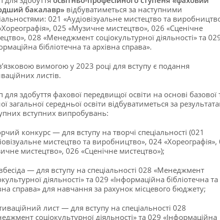
одший бакалавр»
відбуватиметься за наступними
іальностями: 021 «Аудіовізуальне мистецтво та виробництво
«Хореографія», 025 «Музичне мистецтво», 026 «Сценічне
ецтво», 028 «Менеджмент соціокультурної діяльності» та 02
ормаційна бібліотечна та архівна справа».
’язковою вимогою у 2023 році для вступу є подання
ваційних листів.
п для здобуття фахової передвищої освіти на основі базової 
ої загальної середньої освіти відбуватиметься за результат
упних вступних випробувань:
орчий конкурс — для вступу на творчі спеціальності (021
іовізуальне мистецтво та виробництво», 024 «Хореографія»,
ичне мистецтво», 026 «Сценічне мистецтво»);
івбесіда — для вступу на спеціальності 028 «Менеджмент
окультурної діяльності» та 029 «Інформаційна бібліотечна та
вна справа» для навчання за рахунок місцевого бюджету;
тиваційний лист — для вступу на спеціальності 028
еджмент соціокультурної діяльності» та 029 «Інформаційна