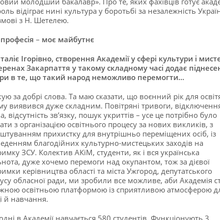
овий молодший бакалавр». Про те, яких фахівців готує акаде
роль відіграє нині культура у боротьбі за незалежність Украї
змові з Н. Шетелею.
 професія
–
моє майбутнє
таліє Ігорівно, створення Академії у сфері культури і мист
еренах Закарпаття у такому складному часі додає піднесе
іри в те, що такий народ неможливо перемогти…
ую за добрі слова. Та маю сказати, що воєнний рік для освіт
му виявився дуже складним. Повітряні тривоги, відключенн
ла, відсутність зв’язку, пошук укриттів – усе це потрібно було
зати з організацією освітнього процесу за нових викликів, з
штуванням прихистку для внутрішньо переміщених осіб, із
еденням благодійних культурно-мистецьких заходів на
римку ЗСУ. Колектив АКіМ, студенти, як і вся українська
ьнота, дуже хочемо перемоги над окупантом, тож за дієвої
римки керівництва області та міста Ужгород, депутатського
усу обласної ради, ми зробили все можливе, аби Академія с
жною освітньою платформою із сприятливою атмосферою д
і й навчання.
одні в Академії навчається 580 студентів. Функціонують 3