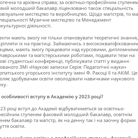
іотечна та архівна справа; за освітньо-професійним ступене
вий молодший бакалавр ліцензовано також спеціальність
овізуальне мистецтво та виробництво. Щодо магістрів, то м
спеціальності Музичне мистецтво та Менеджмент
окультурної діяльності.
енти мають змогу не тільки опановувати теоретичні знання,
кріпляти їх на практиці. Займаючись з висококваліфіковани
вцями, мають змогу працювати над курсовими, дипломним
лаврськими та магістерськими роботами, подавати тези на
ові студентські конференції, публікувати статті у виданні
ованого ЗМІ «Наукові записки Серія: Педагогічні науки»
рпатського угорського інституту імені Ф. Ракоці ІІ та АКіМ. Це
оляє здобувачам освіти оволодівати навичками наукового
ку.
і особливості вступу в Академію у 2023 році?
023 році вступ до Академії відбуватиметься за освітньо-
есійним ступенем фаховий молодший бакалавр, освітнім
енем бакалавр та магістр, як на денну так і на заочну форми
уття освіти.
п для здобуття
освітньо-професійного ступеня «фаховий