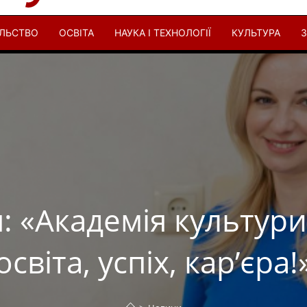
ІЛЬСТВО
ОСВІТА
НАУКА І ТЕХНОЛОГІЇ
КУЛЬТУРА
З
: «Академія культури 
освіта, успіх, кар’єра!