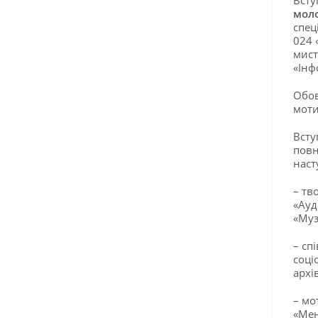
мол
спец
024 
мист
«Інф
Обов
моти
Всту
повн
наст
– тв
«Ауд
«Муз
– сп
соці
архі
– мо
«Мен