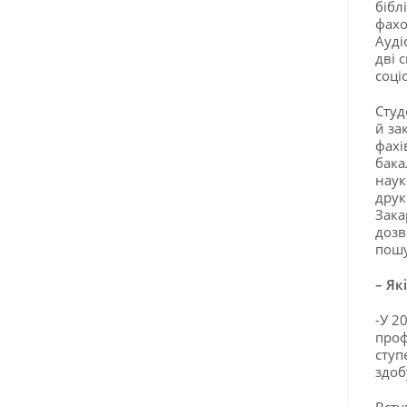
бібл
фахо
Ауді
дві 
соці
Студ
й за
фахі
бака
наук
друк
Зака
дозв
пошу
– Як
-У 2
проф
ступ
здоб
Всту