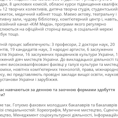
дри, 8 циклових комісій, обласні курси підвищення кваліфік
ь 12 творчих колективів, дитяча творча студія, студентський
ожиток, медичний кабінет тощо. Маємо актову, театральну і
тивну зали, чудову бібліотеку, комп’ютерний центр і, навіть,
візійний канал «КіМ Медіа», програми якого регулярно
слюються на офіційній сторінці вишу, в соціальній мережі
бук тощо.
тній процес забезпечують: 3 професори, 2 доктори наук, 20
нтів, 19 кандидатів наук, 3 народні артисти, 6 заслужених
стів України, 16 заслужених працівників культури України, 1
ужений діяч мистецтв України. До викладацької діяльності т
чені висококваліфіковані фахівці у галузі культури та мисте
оміки, новітніх комп’ютерних технологій, права, міжнародн
есу, які представляють провідні заклади вищої освіти, науков
 установи України і зарубіжжя.
вас навчаються за денною та заочною формами здобуття
ти?
ме так. Готуємо фахових молодших бакалаврів та бакалаврів
ізі спеціальностей: Хореографія, Музичне мистецтво, Сценіч
ецтво, Менеджмент соціокультурної діяльності, Інформаційн