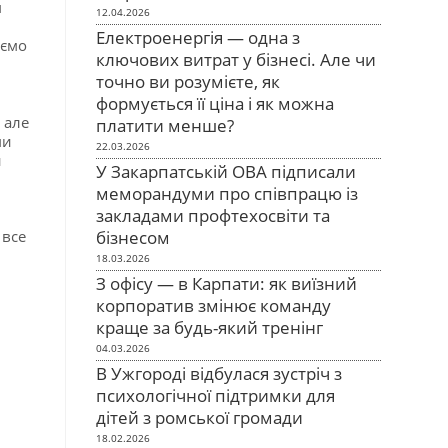
м
12.04.2026
Електроенергія — одна з
аємо
ключових витрат у бізнесі. Але чи
точно ви розумієте, як
формується її ціна і як можна
 але
платити менше?
ми
22.03.2026
и
У Закарпатській ОВА підписали
меморандуми про співпрацю із
закладами профтехосвіти та
 все
бізнесом
18.03.2026
З офісу — в Карпати: як виїзний
корпоратив змінює команду
краще за будь-який тренінг
04.03.2026
В Ужгороді відбулася зустріч з
психологічної підтримки для
дітей з ромської громади
18.02.2026