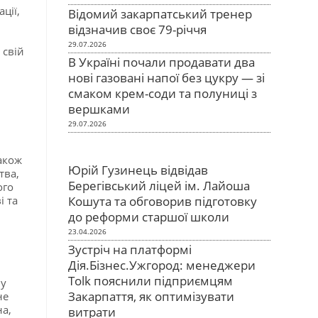
ації,
Відомий закарпатський тренер
відзначив своє 79-річчя
29.07.2026
 свій
В Україні почали продавати два
нові газовані напої без цукру — зі
смаком крем-соди та полуниці з
вершками
29.07.2026
акож
Юрій Гузинець відвідав
цтва,
Берегівський ліцей ім. Лайоша
ого
і та
Кошута та обговорив підготовку
до реформи старшої школи
23.04.2026
Зустріч на платформі
Дія.Бізнес.Ужгород: менеджери
Tolk пояснили підприємцям
 у
Закарпаття, як оптимізувати
не
а,
витрати