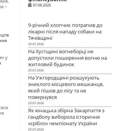
мія,
07.08.2026
ни –
9-річний хлопчик потрапив до
лікарні після нападу собаки на
ецтв
Тячівщині
ння
29.07.2026
На Хустщині вогнеборці не
ян у
допустили поширення вогню на
я
житловий будинок
29.07.2026
На Ужгородщині розшукують
зниклого місцевого мешканця,
який пішов до лісу та не
повернувся
29.07.2026
тала
Як юнацька збірна Закарпаття з
ля
гандболу виборола історичне
«срібло» чемпіонату України
29.07.2026