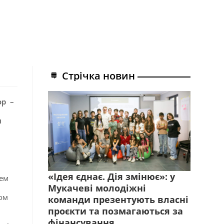
Стрічка новин
ор –
м
«Ідея єднає. Дія змінює»: у
нем
Мукачеві молодіжні
ом
команди презентують власні
проєкти та позмагаються за
фінансування