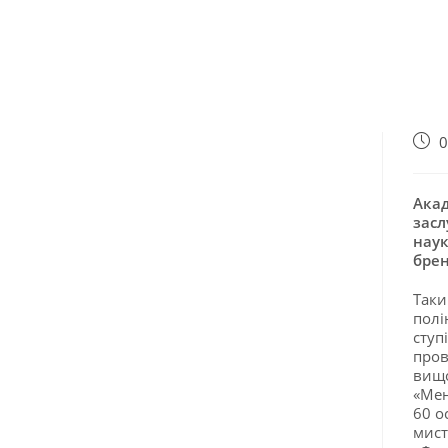
0
Акад
засл
наук
брен
Таки
полі
ступ
пров
вищо
«Мен
60 о
мист