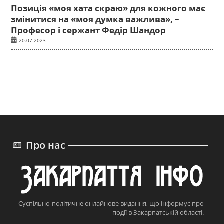
Позиція «моя хата скраю» для кожного має
змінитися на «моя думка важлива», –
Професор і сержант Федір Шандор
20.07.2023
Про нас
Суспільно-політичне онлайнове видання, що інформує про
події в Закарпатській області.