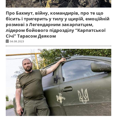
Про Бахмут, війну, командирів, про те що
бісить і тригерить у тилу у щирій, емоційній
розмові з Легендарним закарпатцем,
лідером бойового підрозділу “Карпатської
Січі” Тарасом Деяком
04.08.2023