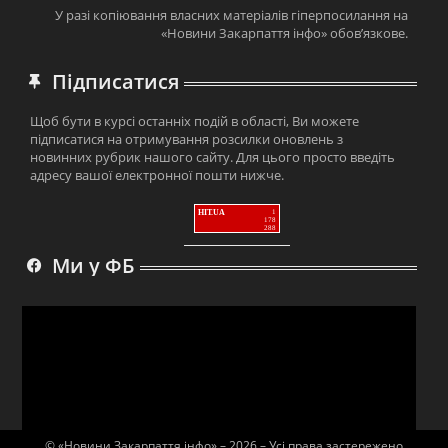
У разі копіювання власних матеріалів гіперпосилання на
«Новини Закарпаття інфо» обов’язкове.
Підписатися
Щоб бути в курсі останніх подій в області, Ви можете
підписатися на отримування розсилки оновлень з
новинних рубрик нашого сайту. Для цього просто введіть
адресу вашої електронної пошти нижче.
HIT.UA
1
178
288
Ми у ФБ
© «Новини Закарпаття інфо» – 2026 – Усі права застережено