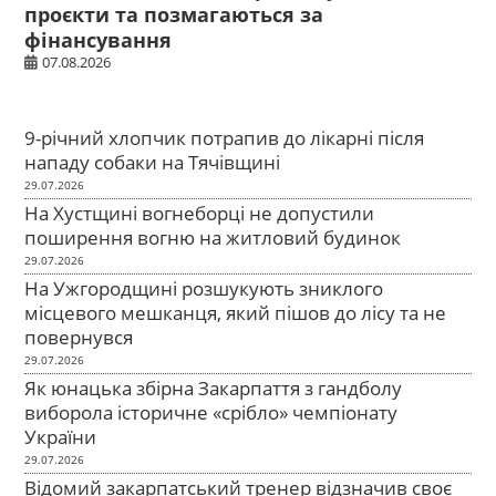
проєкти та позмагаються за
фінансування
07.08.2026
9-річний хлопчик потрапив до лікарні після
нападу собаки на Тячівщині
29.07.2026
На Хустщині вогнеборці не допустили
поширення вогню на житловий будинок
29.07.2026
На Ужгородщині розшукують зниклого
місцевого мешканця, який пішов до лісу та не
повернувся
29.07.2026
Як юнацька збірна Закарпаття з гандболу
виборола історичне «срібло» чемпіонату
України
29.07.2026
Відомий закарпатський тренер відзначив своє