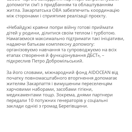
допомогти сім’ї з придбанням та облаштуванням
житла. Закарпатська ОВА забезпечить координацію
між сторонами і сприятиме реалізації проєкту.
«Небайдужі краяни попри війну готові приймати
дітей у родини, ділитися своїм теплом і турботою.
Намагаємося максимально підтримати такі ініціативи,
надаючи батькам комплексну допомогу:
організовуємо навчання та супроводжуємо на всіх
етапах створення й функціонування ДБСТ», –
підкреслив Петро Добромільський.
За його словами, міжнародний фонд AIDOCEAN від
початку повномасштабного вторгнення допомагає
жителям Закарпаття і вимушеним переселенцям
харчовими наборами, засобами гігієни,
медикаментами тощо. Зокрема, днями партнери
передали 10 потужних генераторів у соціальні
заклади однієї з громад Берегівщини.