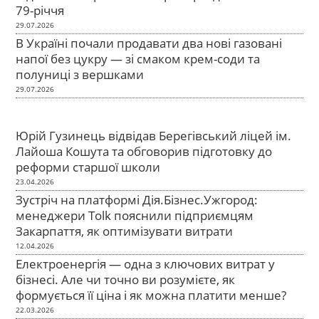
79-річчя
29.07.2026
В Україні почали продавати два нові газовані
напої без цукру — зі смаком крем-соди та
полуниці з вершками
29.07.2026
Юрій Гузинець відвідав Берегівський ліцей ім.
Лайоша Кошута та обговорив підготовку до
реформи старшої школи
23.04.2026
Зустріч на платформі Дія.Бізнес.Ужгород:
менеджери Tolk пояснили підприємцям
Закарпаття, як оптимізувати витрати
12.04.2026
Електроенергія — одна з ключових витрат у
бізнесі. Але чи точно ви розумієте, як
формується її ціна і як можна платити менше?
22.03.2026