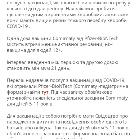
послуг з вакцинації, які власне і визначили потребу у
кількості доз для регіону. Надважливо зробити
щеплення дітям з хронічними хворобами, адже саме
вони мають вищий ризик тяжкого перебігу хвороби
COVID-19 .
Одна доза вакцини Comirnaty від Pfizer-BioNTech
містить втричі менше активної речовини, ніж
вакцина для людей 12+.
Інтервал введення між першою та другою дозою
становить мінімум 21 день.
Перелік надавачів послуг з вакцинації від COVID-19,
які отримали Pfizer-BioNTech (Comirnaty -педіатрична
форма) знайти
тут
. Під час запису обов’язково
уточнюйте наявність спеціальної вакцини Comirnaty
для дітей 5-11 років.
Для вакцинації з собою потрібно мати Свідоцтво про
народження дитини та посвідчення особи одного із
батьків або опікуна. Також для дітей віком 5-11 років
обов’язковою є заповнена інформована згода батьків