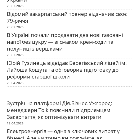
29.07.2026
Відомий закарпатський тренер відзначив своє
79-річчя
29.07.2026
В Україні почали продавати два нові газовані
напої без цукру — зі смаком крем-соди та
полуниці з вершками
29.07.2026
Юрій Гузинець відвідав Берегівський ліцей ім.
Лайоша Кошута та обговорив підготовку до
реформи старшої школи
23.04.2026
Зустріч на платформі Дія.Бізнес.Ужгород:
менеджери Tolk пояснили підприємцям
Закарпаття, як оптимізувати витрати
12.04.2026
Електроенергія — одна з ключових витрат у
бізнесі. Але чи точно ви розумієте, як