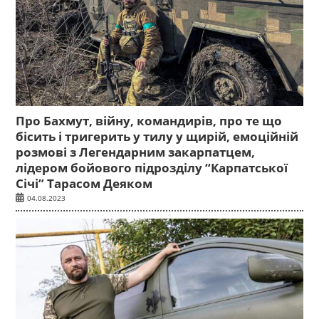
Про Бахмут, війну, командирів, про те що
бісить і тригерить у тилу у щирій, емоційній
розмові з Легендарним закарпатцем,
лідером бойового підрозділу “Карпатської
Січі” Тарасом Деяком
04.08.2023