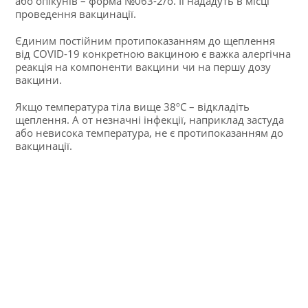
або опікунів – форма №063-2/о. Її нададуть в місці
проведення вакцинації.
Єдиним постійним протипоказанням до щеплення
від COVID-19 конкретною вакциною є важка алергічна
реакція на компоненти вакцини чи на першу дозу
вакцини.
Якщо температура тіла вище 38ºC – відкладіть
щеплення. А от незначні інфекції, наприклад застуда
або невисока температура, не є протипоказанням до
вакцинації.