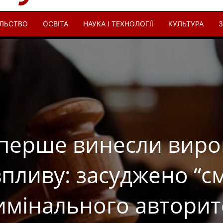
ІЛЬСТВО
ОСВІТА
НАУКА І ТЕХНОЛОГІЇ
КУЛЬТУРА
З
вперше винесли вир
пливу: засуджено “с
имінального авторит