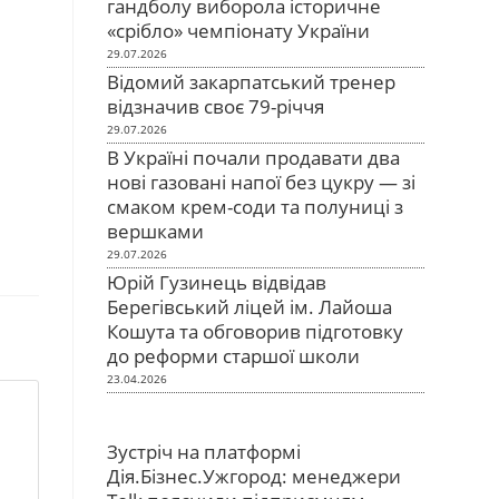
гандболу виборола історичне
«срібло» чемпіонату України
29.07.2026
Відомий закарпатський тренер
відзначив своє 79-річчя
29.07.2026
В Україні почали продавати два
нові газовані напої без цукру — зі
смаком крем-соди та полуниці з
вершками
29.07.2026
Юрій Гузинець відвідав
Берегівський ліцей ім. Лайоша
Кошута та обговорив підготовку
до реформи старшої школи
23.04.2026
Зустріч на платформі
Дія.Бізнес.Ужгород: менеджери