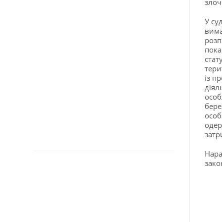
злоч
У су
вима
розп
пока
стат
тери
із п
діял
особ
бере
особ
одер
затр
Нара
зако