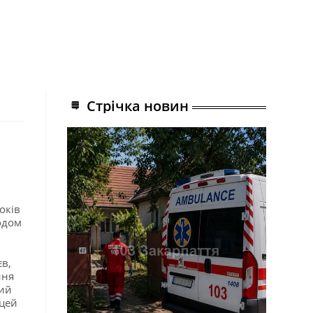
Стрічка новин
оків
одом
єв,
ння
ний
 цей