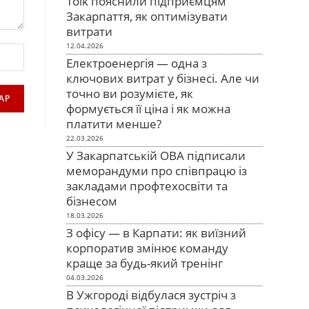
Tolk пояснили підприємцям
Закарпаття, як оптимізувати
витрати
12.04.2026
Електроенергія — одна з
ключових витрат у бізнесі. Але чи
точно ви розумієте, як
формується її ціна і як можна
платити менше?
22.03.2026
У Закарпатській ОВА підписали
меморандуми про співпрацю із
закладами профтехосвіти та
бізнесом
18.03.2026
З офісу — в Карпати: як виїзний
корпоратив змінює команду
краще за будь-який тренінг
04.03.2026
В Ужгороді відбулася зустріч з