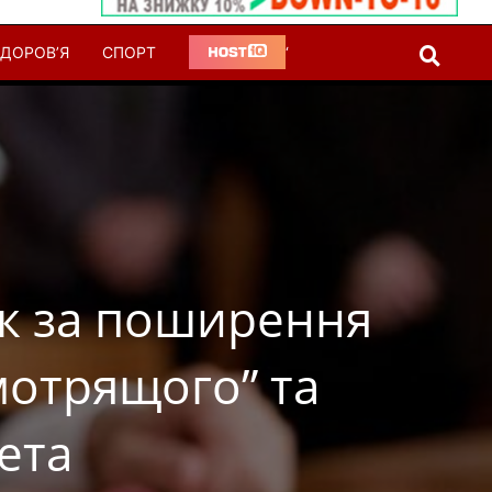
ДОРОВ’Я
СПОРТ
‘
ок за поширення
мотрящого” та
ета