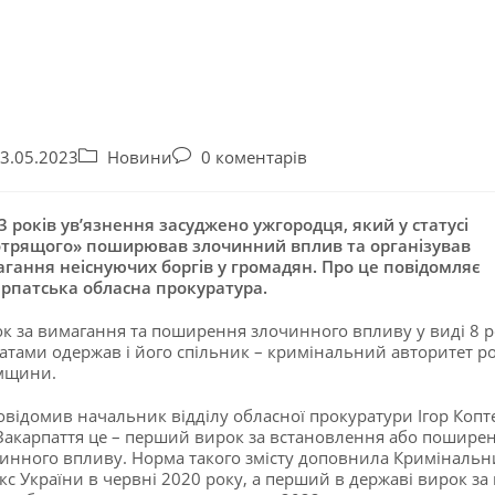
3.05.2023
Новини
0 коментарів
3 років ув’язнення засуджено ужгородця, який у статусі
трящого» поширював злочинний вплив та організував
гання неіснуючих боргів у громадян. Про це повідомляє
рпатська обласна прокуратура.
к за вимагання та поширення злочинного впливу у виді 8 р
ратами одержав і його спільник – кримінальний авторитет р
мщини.
овідомив начальник відділу обласної прокуратури Ігор Копт
Закарпаття це – перший вирок за встановлення або пошире
инного впливу. Норма такого змісту доповнила Криміналь
кс України в червні 2020 року, а перший в державі вирок за