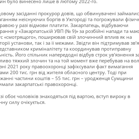
ин було винесено лише в лютому 2022-го.
довому засіданні прокурор довів, що обвинувачені займалис
ганням неіснуючих боргів в Ужгороді та погрожували фізи
равою у разі відмови платити. Закарпатець, відбуваючи
рання у «Закарпатській УВП (№ 9)» за розбійні напади та ма
ус «смотрящого», поширював свій злочинний вплив як на
торії установи, так і за її межами. Звідти він підтримував зв’
редставником криміналітету та координував протиправну
ьність. Його спільник напередодні відбув строк ув’язнення з
ливо тяжкий злочин та на той момент вже перебував на волі
зні 2021 року правоохоронці зафіксували факт вимагання
ами 200 тис. грн від жителя обласного центру. Тоді при
жанні частини коштів – 55 тис. грн – уродженця Сумщини
имали закарпатські правохоронці.
зі обоє чоловіків знаходяться під вартою, вступ вироку в
нну силу очікується.