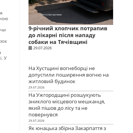
я
чною
9-річний хлопчик потрапив
ючи
до лікарні після нападу
язок
собаки на Тячівщині
29.07.2026
а
. У
На Хустщині вогнеборці не
допустили поширення вогню на
житловий будинок
29.07.2026
На Ужгородщині розшукують
зниклого місцевого мешканця,
який пішов до лісу та не
повернувся
29.07.2026
Як юнацька збірна Закарпаття з