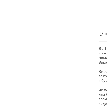
0
До 1
«смо
вима
Зака
Виро
за ґ
з Су
Як п
для 
злоч
коде