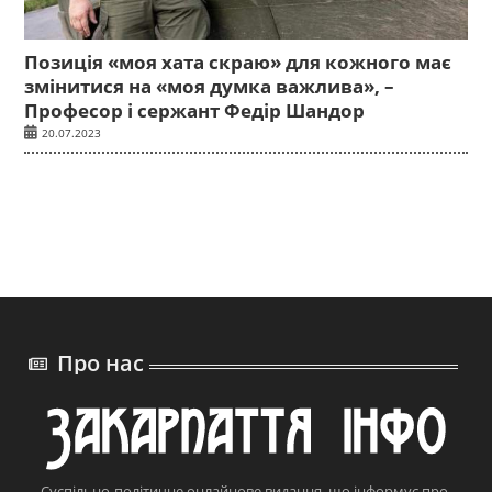
Позиція «моя хата скраю» для кожного має
змінитися на «моя думка важлива», –
Професор і сержант Федір Шандор
20.07.2023
Про нас
Суспільно-політичне онлайнове видання, що інформує про