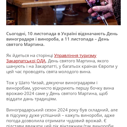
Сьогодні, 10 листопада в Україні відзначають День
виноградаря і винороба, а 11 листопада – День
святого Мартина.
Як йдеться на сторінці
Управління туризму
Закарпатської ОДА
, День святого Мартина, якого
шанують і на Закарпатті, у багатьох країнах Європи у
цей час проводять свята молодого вина.
Тож у Шато Чизай, дякуючи виноградарям і
виноробам, урочисто відкриють першу бочку вина
врожаю-2024 саме у День святого Мартина, щоб
віддати дань традиціям.
Виноградарський сезон 2024 року був складний, але
в підсумку дуже успішний – кажуть винороби, адже
погода дозволила отримати чудовий врожай. Є
підстави вважати цей рік вінтажним (так винороби