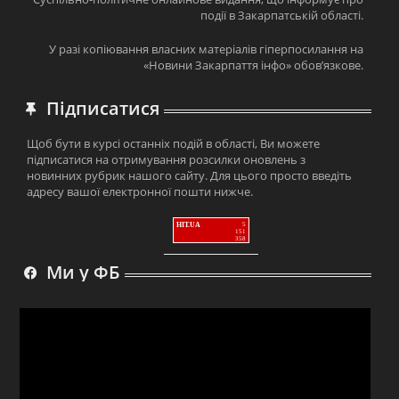
події в Закарпатській області.
У разі копіювання власних матеріалів гіперпосилання на
«Новини Закарпаття інфо» обов’язкове.
Підписатися
Щоб бути в курсі останніх подій в області, Ви можете
підписатися на отримування розсилки оновлень з
новинних рубрик нашого сайту. Для цього просто введіть
адресу вашої електронної пошти нижче.
HIT.UA
5
151
358
Ми у ФБ