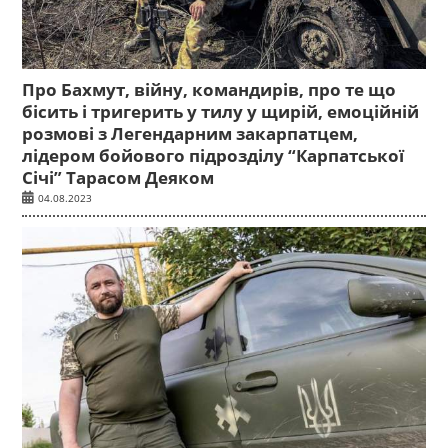
Про Бахмут, війну, командирів, про те що
бісить і тригерить у тилу у щирій, емоційній
розмові з Легендарним закарпатцем,
лідером бойового підрозділу “Карпатської
Січі” Тарасом Деяком
04.08.2023