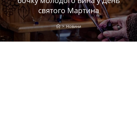
бочку молодого вина у День
святого Мартина
>
Новини