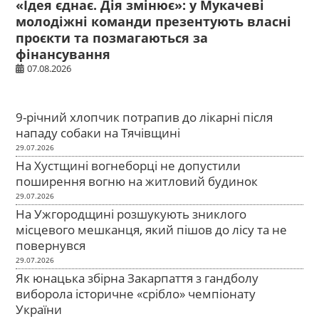
«Ідея єднає. Дія змінює»: у Мукачеві
молодіжні команди презентують власні
проєкти та позмагаються за
фінансування
07.08.2026
9-річний хлопчик потрапив до лікарні після
нападу собаки на Тячівщині
29.07.2026
На Хустщині вогнеборці не допустили
поширення вогню на житловий будинок
29.07.2026
На Ужгородщині розшукують зниклого
місцевого мешканця, який пішов до лісу та не
повернувся
29.07.2026
Як юнацька збірна Закарпаття з гандболу
виборола історичне «срібло» чемпіонату
України