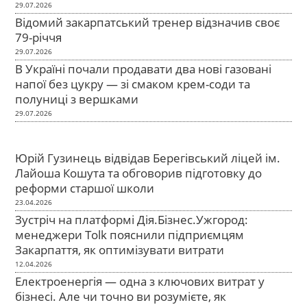
29.07.2026
Відомий закарпатський тренер відзначив своє
79-річчя
29.07.2026
В Україні почали продавати два нові газовані
напої без цукру — зі смаком крем-соди та
полуниці з вершками
29.07.2026
Юрій Гузинець відвідав Берегівський ліцей ім.
Лайоша Кошута та обговорив підготовку до
реформи старшої школи
23.04.2026
Зустріч на платформі Дія.Бізнес.Ужгород:
менеджери Tolk пояснили підприємцям
Закарпаття, як оптимізувати витрати
12.04.2026
Електроенергія — одна з ключових витрат у
бізнесі. Але чи точно ви розумієте, як