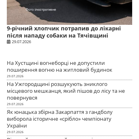
9-річний хлопчик потрапив до лікарні
після нападу собаки на Тячівщині
29.07.2026
На Хустщині вогнеборці не допустили
поширення вогню на житловий будинок
29.07.2026
На Ужгородщині розшукують зниклого
місцевого мешканця, який пішов до лісу та не
повернувся
29.07.2026
Як юнацька збірна Закарпаття з гандболу
виборола історичне «срібло» чемпіонату
України
29.07.2026