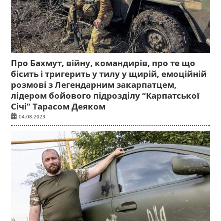
Про Бахмут, війну, командирів, про те що
бісить і тригерить у тилу у щирій, емоційній
розмові з Легендарним закарпатцем,
лідером бойового підрозділу “Карпатської
Січі” Тарасом Деяком
04.08.2023