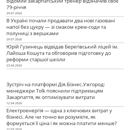
Відомий закарпатський тренер відзначив своє
79-річчя
29.07.2026
В Україні почали продавати два нові газовані
напої без цукру — зі смаком крем-соди та
полуниці з вершками
29.07.2026
Юрій Гузинець відвідав Берегівський ліцей ім.
Лайоша Кошута та обговорив підготовку до
реформи старшої школи
23.04.2026
Зустріч на платформі Дія.Бізнес.Ужгород:
менеджери Tolk пояснили підприємцям
Закарпаття, як оптимізувати витрати
12.04.2026
Електроенергія — одна з ключових витрат у
бізнесі. Але чи точно ви розумієте, як
формується її ціна і як можна платити менше?
22.03.2026