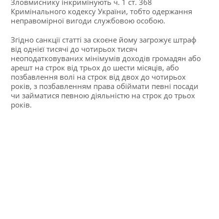
Зловмиснику інкримінують ч. 1 ст. 368
Кримінального кодексу України, тобто одержання
неправомірної вигоди службовою особою.
Згідно санкції статті за скоєне йому загрожує штраф
від однієї тисячі до чотирьох тисяч
неоподатковуваних мінімумів доходів громадян або
арешт на строк від трьох до шести місяців, або
позбавлення волі на строк від двох до чотирьох
років, з позбавленням права обіймати певні посади
чи займатися певною діяльністю на строк до трьох
років.