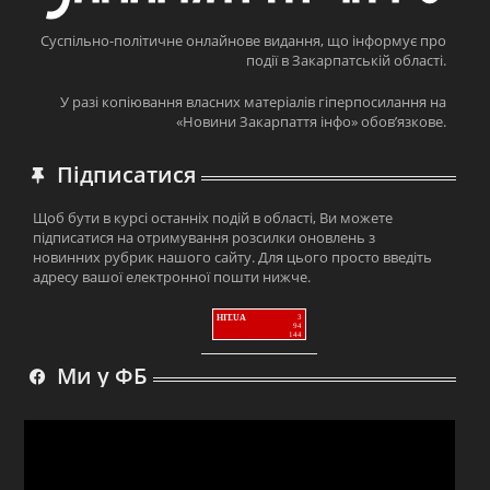
Суспільно-політичне онлайнове видання, що інформує про
події в Закарпатській області.
У разі копіювання власних матеріалів гіперпосилання на
«Новини Закарпаття інфо» обов’язкове.
Підписатися
Щоб бути в курсі останніх подій в області, Ви можете
підписатися на отримування розсилки оновлень з
новинних рубрик нашого сайту. Для цього просто введіть
адресу вашої електронної пошти нижче.
HIT.UA
3
94
144
Ми у ФБ