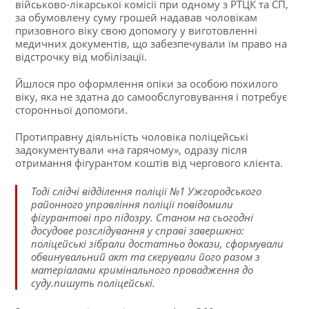
військово-лікарської комісії при одному з РТЦК та СП,
за обумовлену суму грошей надавав чоловікам
призовного віку свою допомогу у виготовленні
медичних документів, що забезпечували їм право на
відстрочку від мобілізації.
Йшлося про оформлення опіки за особою похилого
віку, яка не здатна до самообслуговування і потребує
сторонньої допомоги.
Протиправну діяльність чоловіка поліцейські
задокументували «на гарячому», одразу після
отримання фігурантом коштів від чергового клієнта.
Тоді слідчі відділення поліції №1 Ужгородського
районного управління поліції повідомили
фігурантові про підозру. Станом на сьогодні
досудове розслідування у справі завершкно:
поліцейські зібрали достатньо докази, сформували
обвинувальний акт та скерували його разом з
матеріалами кримінального провадження до
суду.пишуть поліцейські.