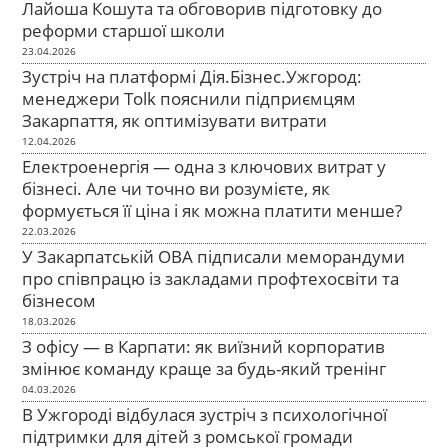
Лайоша Кошута та обговорив підготовку до
реформи старшої школи
23.04.2026
Зустріч на платформі Дія.Бізнес.Ужгород:
менеджери Tolk пояснили підприємцям
Закарпаття, як оптимізувати витрати
12.04.2026
Електроенергія — одна з ключових витрат у
бізнесі. Але чи точно ви розумієте, як
формується її ціна і як можна платити менше?
22.03.2026
У Закарпатській ОВА підписали меморандуми
про співпрацю із закладами профтехосвіти та
бізнесом
18.03.2026
З офісу — в Карпати: як виїзний корпоратив
змінює команду краще за будь-який тренінг
04.03.2026
В Ужгороді відбулася зустріч з психологічної
підтримки для дітей з ромської громади