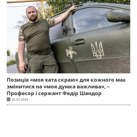
Позиція «моя хата скраю» для кожного має
змінитися на «моя думка важлива», –
Професор і сержант Федір Шандор
20.07.2023