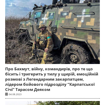
Про Бахмут, війну, командирів, про те що
бісить і тригерить у тилу у щирій, емоційній
розмові з Легендарним закарпатцем,
лідером бойового підрозділу “Карпатської
Січі” Тарасом Деяком
04.08.2023