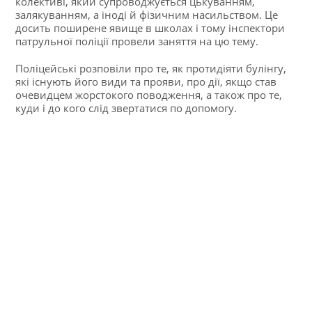
колективі, який супроводжується цькуванням,
залякуванням, а іноді й фізичним насильством. Це
досить поширене явище в школах і тому інспектори
патрульної поліції провели заняття на цю тему.
Поліцейські розповіли про те, як протидіяти булінгу,
які існують його види та прояви, про дії, якщо став
очевидцем жорстокого поводження, а також про те,
куди і до кого слід звертатися по допомогу.