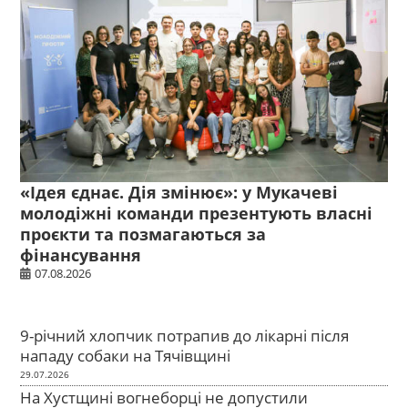
«Ідея єднає. Дія змінює»: у Мукачеві
молодіжні команди презентують власні
проєкти та позмагаються за
фінансування
07.08.2026
9-річний хлопчик потрапив до лікарні після
нападу собаки на Тячівщині
29.07.2026
На Хустщині вогнеборці не допустили