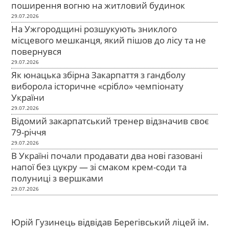
поширення вогню на житловий будинок
29.07.2026
На Ужгородщині розшукують зниклого
місцевого мешканця, який пішов до лісу та не
повернувся
29.07.2026
Як юнацька збірна Закарпаття з гандболу
виборола історичне «срібло» чемпіонату
України
29.07.2026
Відомий закарпатський тренер відзначив своє
79-річчя
29.07.2026
В Україні почали продавати два нові газовані
напої без цукру — зі смаком крем-соди та
полуниці з вершками
29.07.2026
Юрій Гузинець відвідав Берегівський ліцей ім.