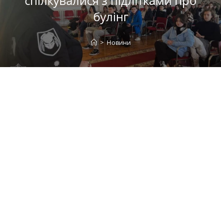
спілкувалися з підлітками про
булінг
>
Новини