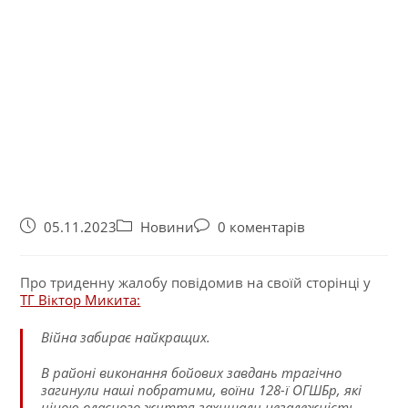
05.11.2023
Новини
0 коментарів
Про триденну жалобу повідомив на своїй сторінці у
ТГ Віктор Микита:
Війна забирає найкращих.
В районі виконання бойових завдань трагічно
загинули наші побратими, воїни 128-ї ОГШБр, які
ціною власного життя захищали незалежність