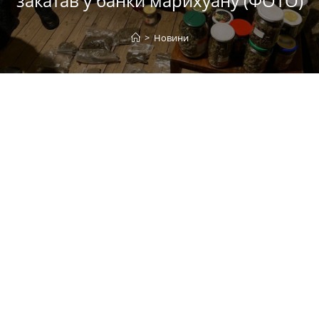
закатав у банки марихуану (ФОТО)
>
Новини