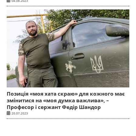
04.08.2023
Позиція «моя хата скраю» для кожного має
змінитися на «моя думка важлива», –
Професор і сержант Федір Шандор
20.07.2023