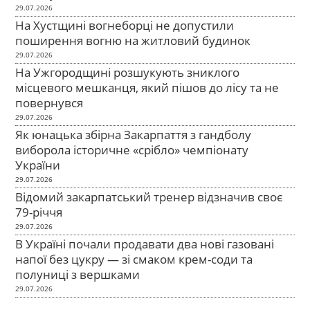
29.07.2026
На Хустщині вогнеборці не допустили
поширення вогню на житловий будинок
29.07.2026
На Ужгородщині розшукують зниклого
місцевого мешканця, який пішов до лісу та не
повернувся
29.07.2026
Як юнацька збірна Закарпаття з гандболу
виборола історичне «срібло» чемпіонату
України
29.07.2026
Відомий закарпатський тренер відзначив своє
79-річчя
29.07.2026
В Україні почали продавати два нові газовані
напої без цукру — зі смаком крем-соди та
полуниці з вершками
29.07.2026