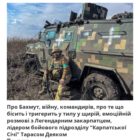
Про Бахмут, війну, командирів, про те що
бісить і тригерить у тилу у щирій, емоційній
розмові з Легендарним закарпатцем,
лідером бойового підрозділу “Карпатської
Січі” Тарасом Деяком