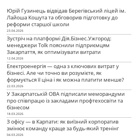
Юрій Гузинець відвідав Берегівський ліцей ім.
Лайоша Кошута та обговорив підготовку до
реформи старшої школи
23.04.2026
Зустріч на платформі Дія.Бізнес.Ужгород:
менеджери Tolk пояснили підприємцям
Закарпаття, як оптимізувати витрати
12.04.2026
Електроенергія — одна з ключових витрат у
бізнесі. Але чи точно ви розумієте, як
формується її ціна і як можна платити менше?
22.03.2026
У Закарпатській ОВА підписали меморандуми
про співпрацю із закладами профтехосвіти та
бізнесом
18.03.2026
З офісу — в Карпати: як виїзний корпоратив
змінює команду краще за будь-який тренінг
04.03.2026