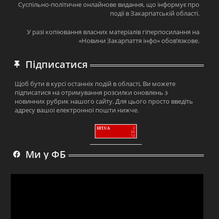
Суспільно-політичне онлайнове видання, що інформує про
події в Закарпатській області.
У разі копіювання власних матеріалів гіперпосилання на
«Новини Закарпаття інфо» обов’язкове.
Підписатися
Щоб бути в курсі останніх подій в області, Ви можете
підписатися на отримування розсилки оновлень з
новинних рубрик нашого сайту. Для цього просто введіть
адресу вашої електронної пошти нижче.
HIT.UA
2
55
72
Ми у ФБ