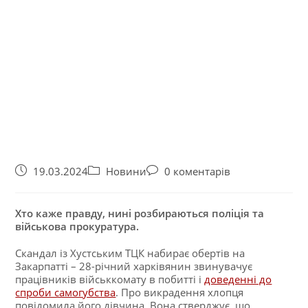
19.03.2024
Новини
0 коментарів
Хто каже правду, нині розбираються поліція та
військова прокуратура.
Скандал із Хустським ТЦК набирає обертів на
Закарпатті – 28-річний харківянин звинувачує
працівників військкомату в побитті і
доведенні до
спроби самогубства
. Про викрадення хлопця
повідомила його дівчина. Вона стверджує, що