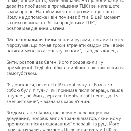
“Каже, допоможіть, мене викрали. На що вони кажуть,
давайте пройдемо в приміщення ТЦК і ви напишете
заяву про це. На той момент він розуміє, що ніхто
йому не допоможе і він починає бігти. В цей момент
за ним починають бігти працівники ТЦК”, –
розповідає дівчина Євгена.
“Мене
повалили, били
лежачи руками, ногами і потім
я зрозумів, що почав трохи втрачати свідомість і вони
потягли мене по асфальту за ноги”, – додає хлопець.
Бити, розповідає Євген, його продовжили і у
приміщенні. Тоді він нібито вирішив покінчити життя
самогубством.
“Я дочекався, поки всі військові ляжуть. В мене з
собою були пігулки, які приймав після операції, пішов
в туалет, розбив дзеркало і порізав собі вени, далі я
знепритомнів”, – зазначає харків’янин.
Згодом стане відомо, що значно перевищивши
дозування, чоловік випив транквілізатор, який йому
прописали після нещодавньої операції на руці. Його
шпиталізували до лікарні. Після інциденту у ТЦК із