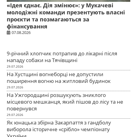
«Ідея єднає. Дія змінює»: у Мукачеві
молодіжні команди презентують власні
проєкти та позмагаються за
фінансування
07.08.2026
9-річний хлопчик потрапив до лікарні після
нападу собаки на Тячівщині
29.07.2026
На Хустщині вогнеборці не допустили
поширення вогню на житловий будинок
29.07.2026
На Ужгородщині розшукують зниклого
місцевого мешканця, який пішов до лісу та не
повернувся
29.07.2026
Як юнацька збірна Закарпаття з гандболу
виборола історичне «срібло» чемпіонату
України