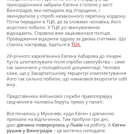
прикордонники забрали Євгена з готелю у місті
Виноградів, яке неподалік від Угорщини, і
звинуватили у спробі незаконного перетину кордону.
Потім передали в ТЦК, де за словами чоловіка, його
жорстоко побили. У ТЦК усі звинувачення
відкидають. Справою вже зацікавилася поліція.
Провадження відкрили одразу за двома статтями. Що
сталось насправді, йдеться в
ТСН.
28-річного харків’янина Євгена Хабарова до лікарні
Хуста шпиталізували після спроби самогубства – саме
так зазначено у поліцейській документації. Чоловік
каже, що у Закарпатському терцентрі комплектування
його так сильно побили, що намагався вкоротити собі
віку.
Представники військової служби правопорядку
свідчення в чоловіка беруть прямо у палаті.
Все почалось у Мукачеві, куди Євген з дівчиною
приїхали на відпочинок. Там пробули три дні,
далі
дівчина повернулась у Львів
на роботу. А
Євген
рушив у Виноградів
– це містечко неподалік