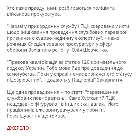
Хто каже правду, нині розбираються поліція та
військова прокуратура.
“Наразі у прикордонну службу і ТЦК скеровано листи
щодо ініціювання проведення службових перевірок,
призначено судово-медичну експертизу”, – каже
речниця Спеціалізованої прокуратури у сфері
оборони Західного регіону Юлія Шевченко.
“Правова кваліфікація за статею 120 кримінального
кодексу України. Тобо мова йде про доведення до
самогубства. Поки у справі немає визначеного статусу
підозрюваних”, – додають у Нацполіції Закарпаття.
Ще одне провадження – по статті “перевищення
службових повноважень”. Саме Хустський ТЦК
нещодавно фігурував і в інших скандалах. Його
працівників вже звинувачували у побитті.
Розслідування ще триває.
ДЖЕРЕЛО