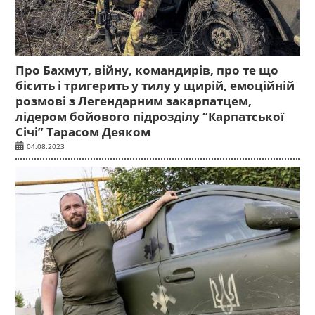
Про Бахмут, війну, командирів, про те що
бісить і тригерить у тилу у щирій, емоційній
розмові з Легендарним закарпатцем,
лідером бойового підрозділу “Карпатської
Січі” Тарасом Деяком
04.08.2023