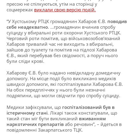
пресою не спілкуються, утім на сторінці у
соцмережах
виклали свою версію подій.
“У Хустському РТЦК громадянин Хабаров Є.В.
поводив
себе неадекватно
. …громадянин вчинив спробу
суїциду у вбиральні роти охорони Хустського РТЦК.
Черговий роти помітив, що військовозобов’язаний
Хабаров тривалий час не виходить з вбиральні,
зайшов до туалету та помітив на підлозі Хабарова
Є.В., який перебував без свідомості, а поруч нього
були сліди крові.
Хабарову Є.В. було надано невідкладну домедичну
допомогу. На місце події було викликано медиків
швидкої допомоги, які госпіталізували Хабарова Є.В.
На обох передпліччях у нього були незначні
подряпини, що могли свідчити про спробу суїциду.
Медики зафіксували, що
госпіталізований був в
істеричному стані
. Лікарі також констатували, що
такий стан міг бути викликаний
вживанням
наркотичних препаратів
або речовин”, – йдеться в
повідомленні Закарпатського ТЦК.