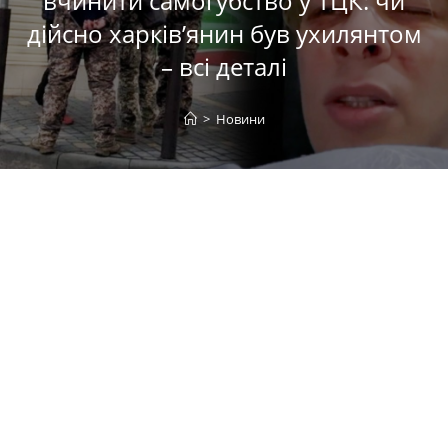
вчинити самогубство у ТЦК: чи
дійсно харків’янин був ухилянтом
– всі деталі
>
Новини