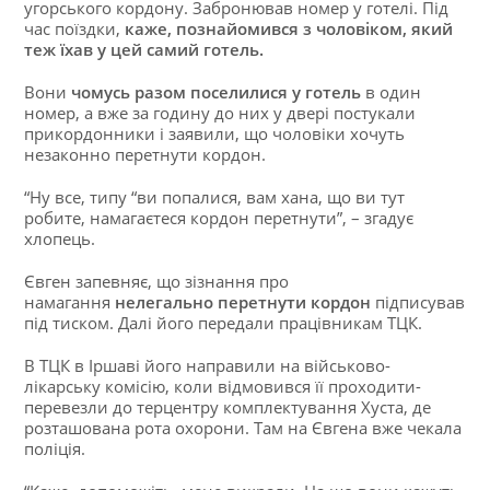
угорського кордону. Забронював номер у готелі. Під
час поїздки,
каже, познайомився з чоловіком, який
теж їхав у цей самий готель.
Вони
чомусь разом поселилися у готель
в один
номер, а вже за годину до них у двері постукали
прикордонники і заявили, що чоловіки хочуть
незаконно перетнути кордон.
“Ну все, типу “ви попалися, вам хана, що ви тут
робите, намагаєтеся кордон перетнути”, – згадує
хлопець.
Євген запевняє, що зізнання про
намагання
нелегально перетнути кордон
підписував
під тиском. Далі його передали працівникам ТЦК.
В ТЦК в Іршаві його направили на військово-
лікарську комісію, коли відмовився її проходити-
перевезли до терцентру комплектування Хуста, де
розташована рота охорони. Там на Євгена вже чекала
поліція.