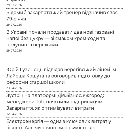
29.07.2026
Відомий закарпатський тренер відзначив своє
79-річчя
29.07.2026
В Україні почали продавати два нові газовані
напої без цукру — зі смаком крем-соди та
полуниці з вершками
29.07.2026
Юрій Гузинець відвідав Берегівський ліцей ім.
Лайоша Кошута та обговорив підготовку до
реформи старшої школи
23.04.2026
Зустріч на платформі Дія.Бізнес.Ужгород:
менеджери Tolk пояснили підприємцям
Закарпаття, як оптимізувати витрати
12.04.2026
Електроенергія — одна з ключових витрат у
бізнесі. Але чи точно ви розумієте, як