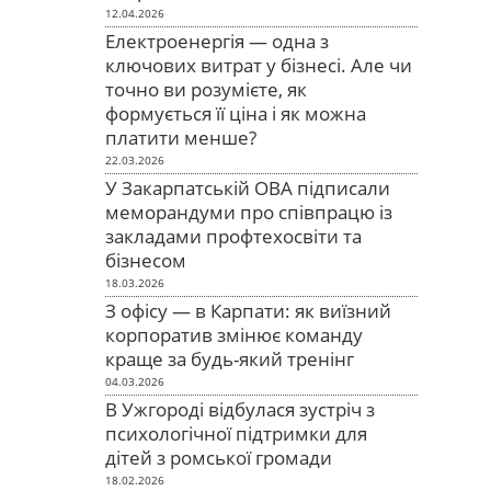
12.04.2026
Електроенергія — одна з
ключових витрат у бізнесі. Але чи
точно ви розумієте, як
формується її ціна і як можна
платити менше?
22.03.2026
У Закарпатській ОВА підписали
меморандуми про співпрацю із
закладами профтехосвіти та
бізнесом
18.03.2026
З офісу — в Карпати: як виїзний
корпоратив змінює команду
краще за будь-який тренінг
04.03.2026
В Ужгороді відбулася зустріч з
психологічної підтримки для
дітей з ромської громади
18.02.2026