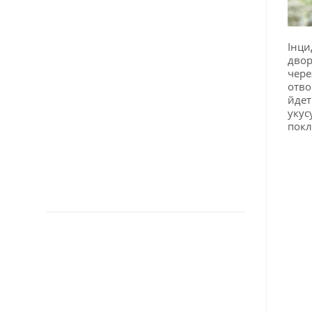
Інци
двор
чере
отво
йдет
укус
покл