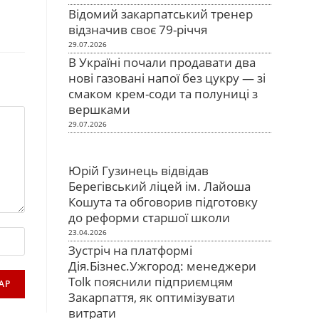
Відомий закарпатський тренер
відзначив своє 79-річчя
29.07.2026
В Україні почали продавати два
нові газовані напої без цукру — зі
смаком крем-соди та полуниці з
вершками
29.07.2026
Юрій Гузинець відвідав
Берегівський ліцей ім. Лайоша
Кошута та обговорив підготовку
до реформи старшої школи
23.04.2026
Зустріч на платформі
Дія.Бізнес.Ужгород: менеджери
Tolk пояснили підприємцям
Закарпаття, як оптимізувати
витрати