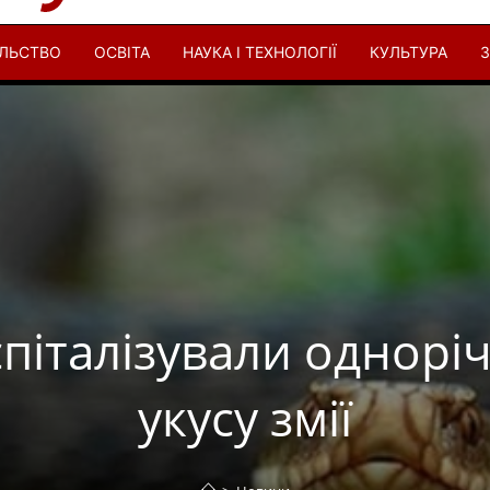
ІЛЬСТВО
ОСВІТА
НАУКА І ТЕХНОЛОГІЇ
КУЛЬТУРА
З
спіталізували одноріч
укусу змії