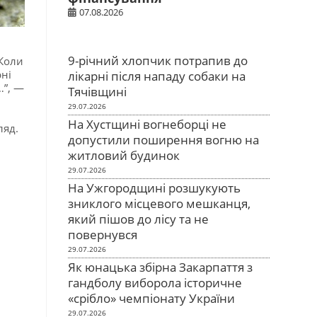
07.08.2026
9-річний хлопчик потрапив до
“Коли
рні
лікарні після нападу собаки на
…”, —
Тячівщині
29.07.2026
На Хустщині вогнеборці не
ляд.
допустили поширення вогню на
житловий будинок
29.07.2026
На Ужгородщині розшукують
зниклого місцевого мешканця,
який пішов до лісу та не
повернувся
29.07.2026
Як юнацька збірна Закарпаття з
гандболу виборола історичне
«срібло» чемпіонату України
29.07.2026