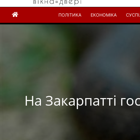
ПОЛІТИКА
ЕКОНОМІКА
СУСП
На Закарпатті го