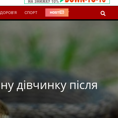
ДОРОВ’Я
СПОРТ
‘
ну дівчинку після