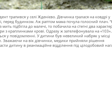
дент трапився у селі Жденієво. Дівчинка гралася на ковдрі у
і, перед будинком. Аж раптом мама почула голосний плач. 
з мить підбігла до малечі, то побачила на стегні два характе
ри з краплинками крові. Одразу ж зателефонувала на «103»
ься у повідомленні. У дитини був невеликий набряк у місці
у. Зважаючи на вік дівчинки, медики прийняли рішення
асти дитину в реанімаційне відділення під цілодобовий наг