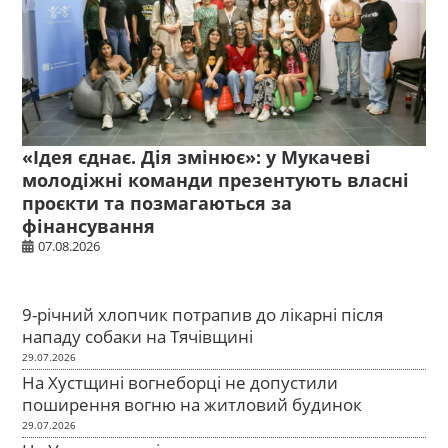
«Ідея єднає. Дія змінює»: у Мукачеві
молодіжні команди презентують власні
проєкти та позмагаються за
фінансування
07.08.2026
9-річний хлопчик потрапив до лікарні після
нападу собаки на Тячівщині
29.07.2026
На Хустщині вогнеборці не допустили
поширення вогню на житловий будинок
29.07.2026