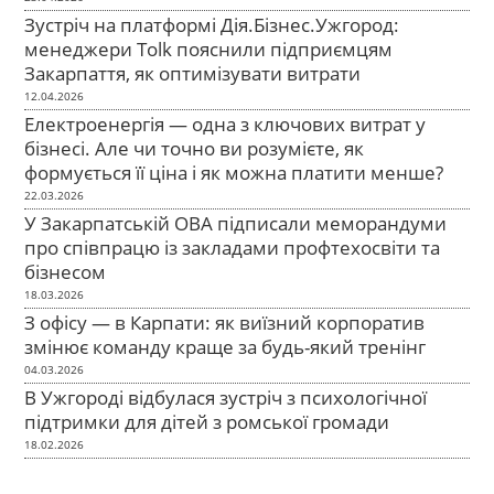
Зустріч на платформі Дія.Бізнес.Ужгород:
менеджери Tolk пояснили підприємцям
Закарпаття, як оптимізувати витрати
12.04.2026
Електроенергія — одна з ключових витрат у
бізнесі. Але чи точно ви розумієте, як
формується її ціна і як можна платити менше?
22.03.2026
У Закарпатській ОВА підписали меморандуми
про співпрацю із закладами профтехосвіти та
бізнесом
18.03.2026
З офісу — в Карпати: як виїзний корпоратив
змінює команду краще за будь-який тренінг
04.03.2026
В Ужгороді відбулася зустріч з психологічної
підтримки для дітей з ромської громади
18.02.2026