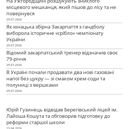
На Ужгородщині розшукують зниклого
місцевого мешканця, який пішов до лісу та не
повернувся
29.07.2026
Як юнацька збірна Закарпаття з гандболу
виборола історичне «срібло» чемпіонату
України
29.07.2026
Відомий закарпатський тренер відзначив своє
79-річчя
29.07.2026
В Україні почали продавати два нові газовані
напої без цукру — зі смаком крем-соди та
полуниці з вершками
29.07.2026
Юрій Гузинець відвідав Берегівський ліцей ім.
Лайоша Кошута та обговорив підготовку до
реформи старшої школи
23.04.2026