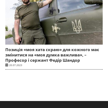
Позиція «моя хата скраю» для кожного має
змінитися на «моя думка важлива», –
Професор і сержант Федір Шандор
20.07.2023