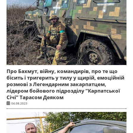
Про Бахмут, війну, командирів, про те що
бісить і тригерить у тилу у щирій, емоційній
розмові з Легендарним закарпатцем,
лідером бойового підрозділу “Карпатської
Січі” Тарасом Деяком
04.08.2023