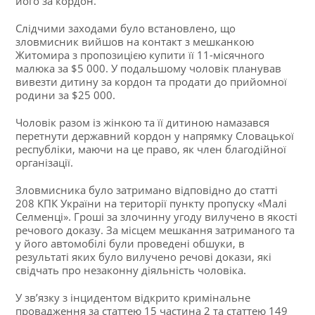
його за кордон.
Слідчими заходами було встановлено, що
зловмисник вийшов на контакт з мешканкою
Житомира з пропозицією купити її 11-місячного
малюка за $5 000. У подальшому чоловік планував
вивезти дитину за кордон та продати до прийомної
родини за $25 000.
Чоловік разом із жінкою та її дитиною намазався
перетнути державний кордон у напрямку Словацької
республіки, маючи на це право, як член благодійної
організації.
Зловмисника було затримано відповідно до статті
208 КПК України на території пункту пропуску «Малі
Селменці». Гроші за злочинну угоду вилучено в якості
речового доказу. За місцем мешкання затриманого та
у його автомобілі були проведені обшуки, в
результаті яких було вилучено речові докази, які
свідчать про незаконну діяльність чоловіка.
У зв’язку з інцидентом відкрито кримінальне
провадження за статтею 15 частина 2 та статтею 149