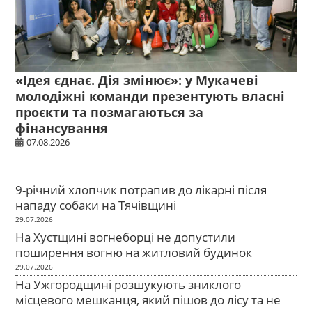
«Ідея єднає. Дія змінює»: у Мукачеві
молодіжні команди презентують власні
проєкти та позмагаються за
фінансування
07.08.2026
9-річний хлопчик потрапив до лікарні після
нападу собаки на Тячівщині
29.07.2026
На Хустщині вогнеборці не допустили
поширення вогню на житловий будинок
29.07.2026
На Ужгородщині розшукують зниклого
місцевого мешканця, який пішов до лісу та не