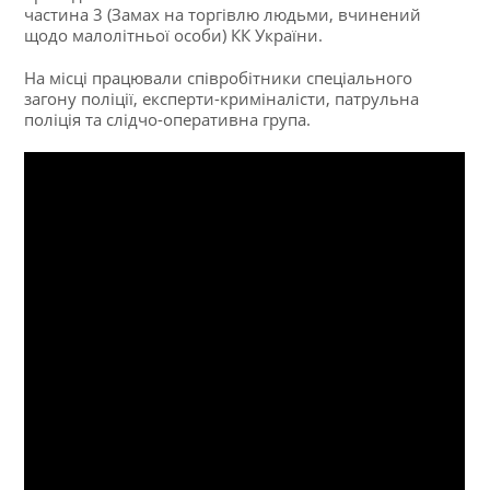
частина 3 (Замах на торгівлю людьми, вчинений
щодо малолітньої особи) КК України.
На місці працювали співробітники спеціального
загону поліції, експерти-криміналісти, патрульна
поліція та слідчо-оперативна група.