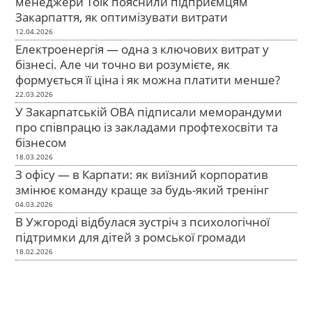
менеджери Tolk пояснили підприємцям
Закарпаття, як оптимізувати витрати
12.04.2026
Електроенергія — одна з ключових витрат у
бізнесі. Але чи точно ви розумієте, як
формується її ціна і як можна платити менше?
22.03.2026
У Закарпатській ОВА підписали меморандуми
про співпрацю із закладами профтехосвіти та
бізнесом
18.03.2026
З офісу — в Карпати: як виїзний корпоратив
змінює команду краще за будь-який тренінг
04.03.2026
В Ужгороді відбулася зустріч з психологічної
підтримки для дітей з ромської громади
18.02.2026