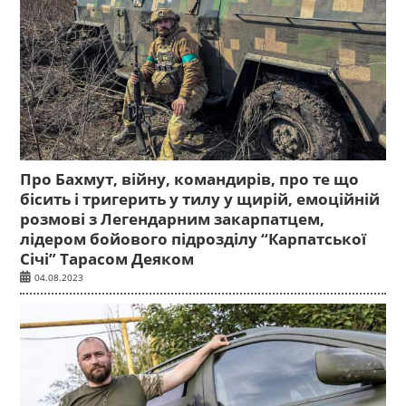
Про Бахмут, війну, командирів, про те що
бісить і тригерить у тилу у щирій, емоційній
розмові з Легендарним закарпатцем,
лідером бойового підрозділу “Карпатської
Січі” Тарасом Деяком
04.08.2023