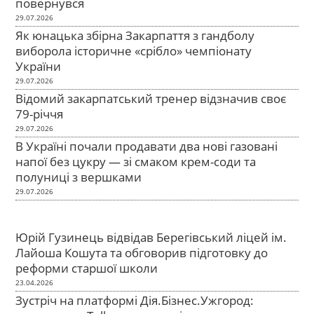
повернувся
29.07.2026
Як юнацька збірна Закарпаття з гандболу
виборола історичне «срібло» чемпіонату
України
29.07.2026
Відомий закарпатський тренер відзначив своє
79-річчя
29.07.2026
В Україні почали продавати два нові газовані
напої без цукру — зі смаком крем-соди та
полуниці з вершками
29.07.2026
Юрій Гузинець відвідав Берегівський ліцей ім.
Лайоша Кошута та обговорив підготовку до
реформи старшої школи
23.04.2026
Зустріч на платформі Дія.Бізнес.Ужгород: