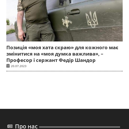
Позиція «моя хата скраю» для кожного має
змінитися на «моя думка важлива», –
Професор і сержант Федір Шандор
20.07.2023
Про нас