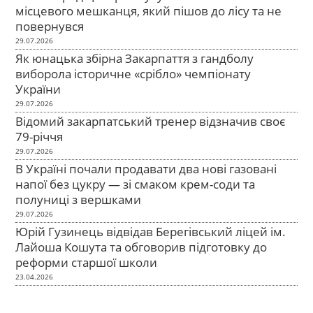
місцевого мешканця, який пішов до лісу та не
повернувся
29.07.2026
Як юнацька збірна Закарпаття з гандболу
виборола історичне «срібло» чемпіонату
України
29.07.2026
Відомий закарпатський тренер відзначив своє
79-річчя
29.07.2026
В Україні почали продавати два нові газовані
напої без цукру — зі смаком крем-соди та
полуниці з вершками
29.07.2026
Юрій Гузинець відвідав Берегівський ліцей ім.
Лайоша Кошута та обговорив підготовку до
реформи старшої школи
23.04.2026