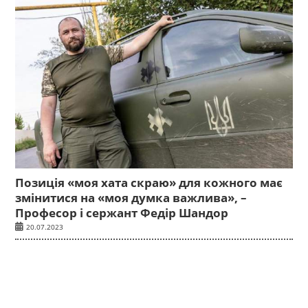
Позиція «моя хата скраю» для кожного має
змінитися на «моя думка важлива», –
Професор і сержант Федір Шандор
20.07.2023