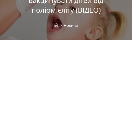
вакцинувати дітей від
поліомієліту (ВІДЕО)
>
Новини