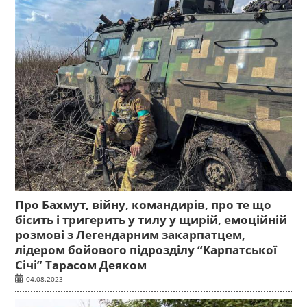
Про Бахмут, війну, командирів, про те що
бісить і тригерить у тилу у щирій, емоційній
розмові з Легендарним закарпатцем,
лідером бойового підрозділу “Карпатської
Січі” Тарасом Деяком
04.08.2023