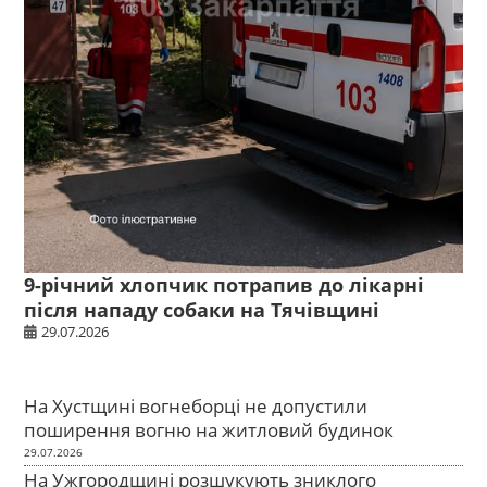
9-річний хлопчик потрапив до лікарні
після нападу собаки на Тячівщині
29.07.2026
На Хустщині вогнеборці не допустили
поширення вогню на житловий будинок
29.07.2026
На Ужгородщині розшукують зниклого