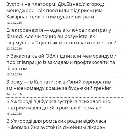
Зустріч на платформі Дія.Бізнес.Ужгород:
менеджери Tolk пояснили підприємцям
Закарпаття, як оптимізувати витрати
12.04.2026
Електроенергія — одна з ключових витрат у
бізнесі. Але чи точно ви розумієте, як
формується її ціна і як можна платити менше?
22.03.2026
У Закарпатській ОВА підписали меморандуми
про співпрацю із закладами профтехосвіти та
бізнесом
18.03.2026
З офісу — в Карпати: як виїзний корпоратив
змінює команду краще за будь-який тренінг
04.03.2026
В Ужгороді відбулася зустріч з психологічної
підтримки для дітей з ромської громади
18.02.2026
В Ужгороді для ромських родин відбулася
інформаційна зустріч із сімейним лікарем