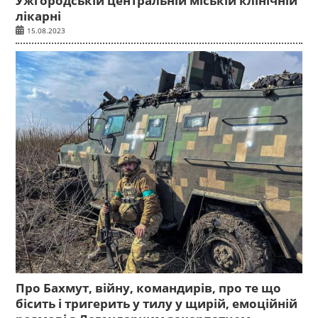
Ужгородській центральній міській клінічній
лікарні
15.08.2023
Про Бахмут, війну, командирів, про те що
бісить і тригерить у тилу у щирій, емоційній