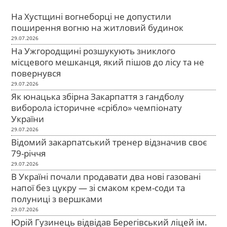
На Хустщині вогнеборці не допустили
поширення вогню на житловий будинок
29.07.2026
На Ужгородщині розшукують зниклого
місцевого мешканця, який пішов до лісу та не
повернувся
29.07.2026
Як юнацька збірна Закарпаття з гандболу
виборола історичне «срібло» чемпіонату
України
29.07.2026
Відомий закарпатський тренер відзначив своє
79-річчя
29.07.2026
В Україні почали продавати два нові газовані
напої без цукру — зі смаком крем-соди та
полуниці з вершками
29.07.2026
Юрій Гузинець відвідав Берегівський ліцей ім.