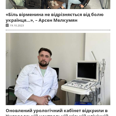
«Біль вірменина не відрізняється від болю
українця…», – Арсен Мелкумян
19.10.2023
Оновлений урологічний кабінет відкрили в