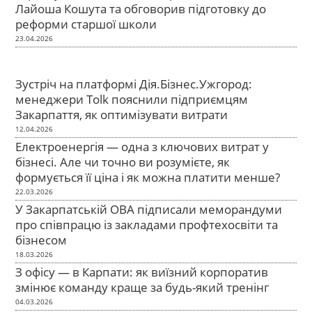
Лайоша Кошута та обговорив підготовку до
реформи старшої школи
23.04.2026
Зустріч на платформі Дія.Бізнес.Ужгород:
менеджери Tolk пояснили підприємцям
Закарпаття, як оптимізувати витрати
12.04.2026
Електроенергія — одна з ключових витрат у
бізнесі. Але чи точно ви розумієте, як
формується її ціна і як можна платити менше?
22.03.2026
У Закарпатській ОВА підписали меморандуми
про співпрацю із закладами профтехосвіти та
бізнесом
18.03.2026
З офісу — в Карпати: як виїзний корпоратив
змінює команду краще за будь-який тренінг
04.03.2026