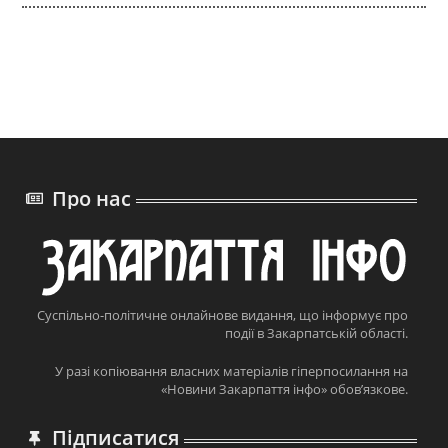
Про нас
Суспільно-політичне онлайнове видання, що інформує про
події в Закарпатській області.
У разі копіювання власних матеріалів гіперпосилання на
«Новини Закарпаття інфо» обов’язкове.
Підписатися