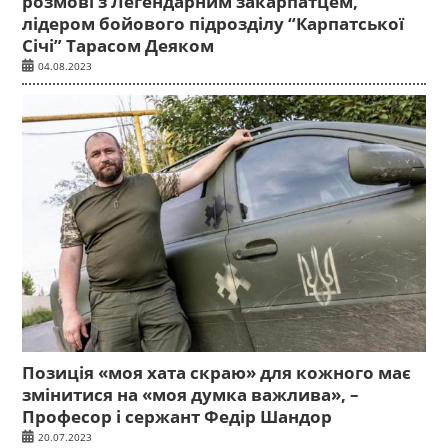
розмові з Легендарним закарпатцем,
лідером бойового підрозділу “Карпатської
Січі” Тарасом Деяком
04.08.2023
Позиція «моя хата скраю» для кожного має
змінитися на «моя думка важлива», –
Професор і сержант Федір Шандор
20.07.2023