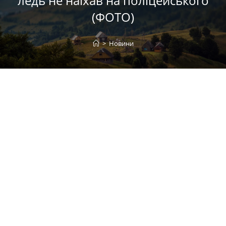
ледь не наїхав на поліцейського
(ФОТО)
>
Новини