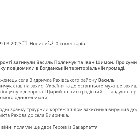
9.03.2023
Новини
0 коментарів
ронті загинули Василь Полянчук та Іван Шимон. Про сумн
тку повідомили в Богданській територіальній громаді.
женець села Видричка Рахівського району
Василь
янчук
став на захист України та до останнього мужньо захи
ківщину від ворога. Щирий та життєрадісний — згадують пр
омого односельчани.
одні зранку траурний кортеж з тілом захисника вирушив д
міста Рахова до села Видричка.