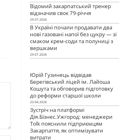
Відомий закарпатський тренер
відзначив своє 79-річчя
29.07.2026
В Україні почали продавати два
нові газовані напої без цукру — зі
смаком крем-соди та полуниці з
вершками
29.07.2026
Юрій Гузинець відвідав
Берегівський ліцей ім. Лайоша
Кошута та обговорив підготовку
до реформи старшої школи
23.04.2026
Зустріч на платформі
Дія.Бізнес.Ужгород: менеджери
Tolk пояснили підприємцям
Закарпаття, як оптимізувати
витрати