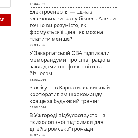
12.04.2026
Електроенергія — одна з
ключових витрат у бізнесі. Але чи
точно ви розумієте, як
формується її ціна і як можна
платити менше?
22.03.2026
У Закарпатській ОВА підписали
меморандуми про співпрацю із
закладами профтехосвіти та
бізнесом
18.03.2026
З офісу — в Карпати: як виїзний
корпоратив змінює команду
краще за будь-який тренінг
04.03.2026
В Ужгороді відбулася зустріч з
психологічної підтримки для
дітей з ромської громади
18.02.2026