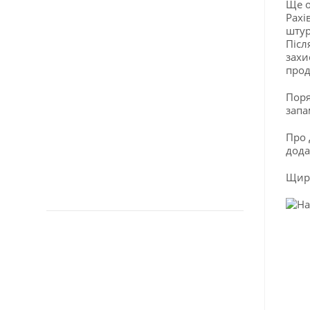
Ще о
Рахі
штур
Післ
захи
прод
Поря
запа
Про 
дода
Щирі