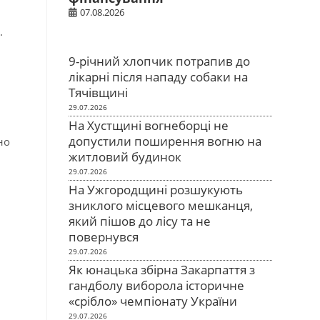
07.08.2026
.
9-річний хлопчик потрапив до
лікарні після нападу собаки на
Тячівщині
29.07.2026
На Хустщині вогнеборці не
допустили поширення вогню на
но
житловий будинок
29.07.2026
На Ужгородщині розшукують
зниклого місцевого мешканця,
який пішов до лісу та не
повернувся
29.07.2026
Як юнацька збірна Закарпаття з
гандболу виборола історичне
«срібло» чемпіонату України
29.07.2026