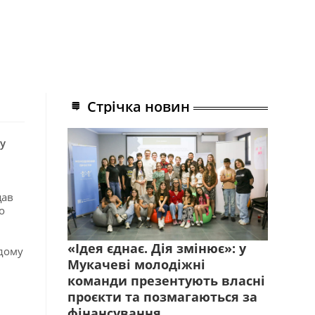
Стрічка новин
у
щав
о
«Ідея єднає. Дія змінює»: у
одому
Мукачеві молодіжні
команди презентують власні
проєкти та позмагаються за
фінансування