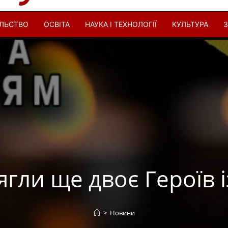
ІЛЬСТВО
ОСВІТА
НАУКА І ТЕХНОЛОГІЇ
КУЛЬТУРА
З
ягли ще двоє Героїв 
>
Новини