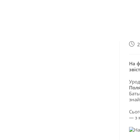
2
На ф
звіс
Урод
Пол
Бать
знай
Сьог
— з 