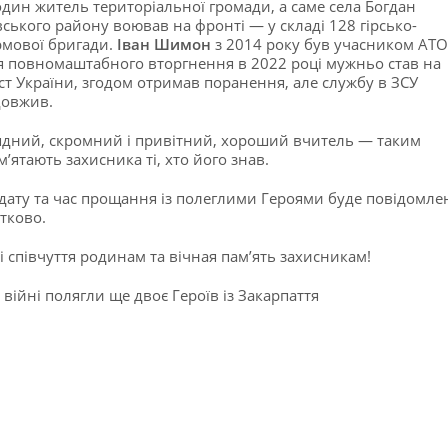
дин житель територіальної громади, а саме села Богдан
вського району воював на фронті — у складі 128 гірсько-
мової бригади.
Іван Шимон
з 2014 року був учасником АТО
я повномаштабного вторгнення в 2022 році мужньо став на
ст України, згодом отримав поранення, але службу в ЗСУ
овжив.
дний, скромний і привітний, хороший вчитель — таким
м’ятають захисника ті, хто його знав.
дату та час прощання із полеглими Героями буде повідомле
тково.
 співчуття родинам та вічная пам’ять захисникам!