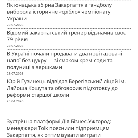
Як юнацька збірна Закарпаття з гандболу
виборола історичне «срібло» чемпіонату
України
29.07.2026
Відомий закарпатський тренер відзначив своє
79-річчя
29.07.2026
В Україні почали продавати два нові газовані
напої без цукру — зі смаком крем-соди та
полуниці з вершками
29.07.2026
Юрій Гузинець відвідав Берегівський ліцей ім.
Лайоша Кошута та обговорив підготовку до
реформи старшої школи
23.04.2026
Зустріч на платформі Дія.Бізнес.Ужгород:
менеджери Tolk пояснили підприємцям
Закарпаття, як оптимізувати витрати