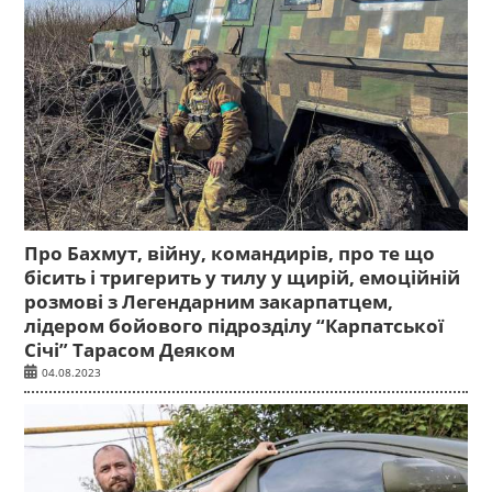
Про Бахмут, війну, командирів, про те що
бісить і тригерить у тилу у щирій, емоційній
розмові з Легендарним закарпатцем,
лідером бойового підрозділу “Карпатської
Січі” Тарасом Деяком
04.08.2023