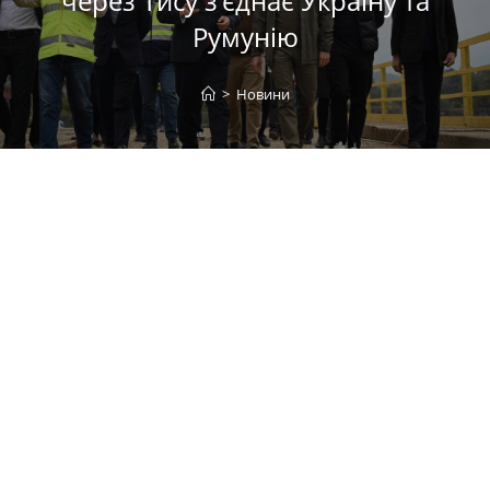
через Тису з’єднає Україну та
Румунію
>
Новини