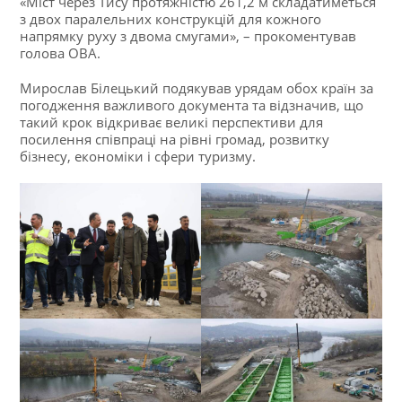
«Міст через Тису протяжністю 261,2 м складатиметься
з двох паралельних конструкцій для кожного
напрямку руху з двома смугами», – прокоментував
голова ОВА.
Мирослав Білецький подякував урядам обох країн за
погодження важливого документа та відзначив, що
такий крок відкриває великі перспективи для
посилення співпраці на рівні громад, розвитку
бізнесу, економіки і сфери туризму.