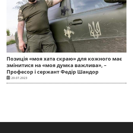
Позиція «моя хата скраю» для кожного має
змінитися на «моя думка важлива», –
Професор і сержант Федір Шандор
20.07.2023