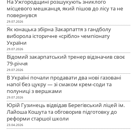
На Ужгородщині розшукують зниклого
місцевого мешканця, який пішов до лісу та не
повернувся
29.07.2026
Як юнацька збірна Закарпаття з гандболу
виборола історичне «срібло» чемпіонату
України
29.07.2026
Відомий закарпатський тренер відзначив своє
79-річчя
29.07.2026
В Україні почали продавати два нові газовані
напої без цукру — зі смаком крем-соди та
полуниці з вершками
29.07.2026
Юрій Гузинець відвідав Берегівський ліцей ім.
Лайоша Кошута та обговорив підготовку до
реформи старшої школи
23.04.2026