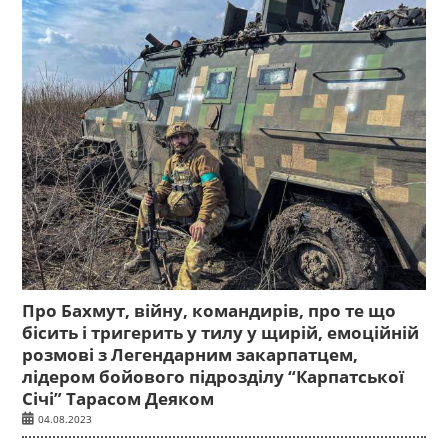
Про Бахмут, війну, командирів, про те що
бісить і тригерить у тилу у щирій, емоційній
розмові з Легендарним закарпатцем,
лідером бойового підрозділу “Карпатської
Січі” Тарасом Деяком
04.08.2023