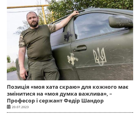
Позиція «моя хата скраю» для кожного має
змінитися на «моя думка важлива», –
Професор і сержант Федір Шандор
20.07.2023