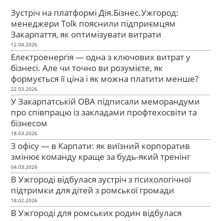
Зустріч на платформі Дія.Бізнес.Ужгород:
менеджери Tolk пояснили підприємцям
Закарпаття, як оптимізувати витрати
12.04.2026
Електроенергія — одна з ключових витрат у
бізнесі. Але чи точно ви розумієте, як
формується її ціна і як можна платити менше?
22.03.2026
У Закарпатській ОВА підписали меморандуми
про співпрацю із закладами профтехосвіти та
бізнесом
18.03.2026
З офісу — в Карпати: як виїзний корпоратив
змінює команду краще за будь-який тренінг
04.03.2026
В Ужгороді відбулася зустріч з психологічної
підтримки для дітей з ромської громади
18.02.2026
В Ужгороді для ромських родин відбулася