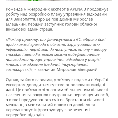
Команда міжнародних експертів APENA 3 продовжує
роботу над розробкою плану управління відходами
для Закарпаття. Про це повідомив Мирослав
Білецький, перший заступник голови обласної
військової адміністрації.
«
Фахівці проєкту, що фінансується з ЄС, зібрали дані
щодо кожної громади в області. Згрупувавши всю
інформацію, перейшли до наступного етапу – вибору
способів і методів, якими можна найефективніше
налагодити процес управління відходами у розрізі
їхнього походження (медичні, індустріальні,
господарські)
», – зазначив Мирослав Білецький.
Однак, за його словами, у зв’язку з подіями в Україні
експертам доводиться суттєво оновлювати вихідні
дані. Це пов’язано зі значним збільшенням кількості
населення за рахунок внутрішньо переміщених осіб,
а отже і продукованого сміття. Зростання кількості
мешканців має сильний вплив на довкілля та
перевантажує інфраструктуру з вивезення і
переробки відходів.