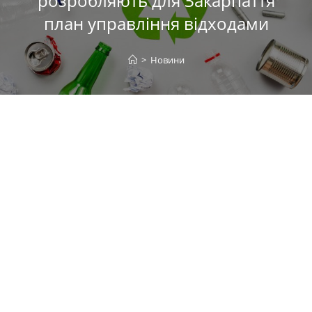
розробляють для Закарпаття
план управління відходами
>
Новини