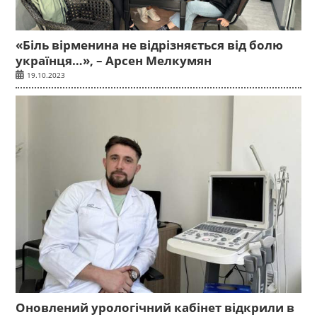
«Біль вірменина не відрізняється від болю
українця…», – Арсен Мелкумян
19.10.2023
Оновлений урологічний кабінет відкрили в