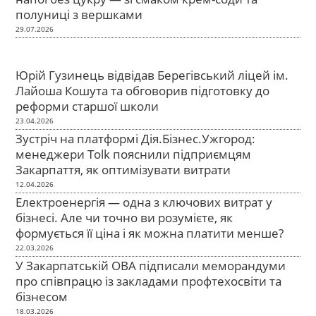
полуниці з вершками
29.07.2026
Юрій Гузинець відвідав Берегівський ліцей ім.
Лайоша Кошута та обговорив підготовку до
реформи старшої школи
23.04.2026
Зустріч на платформі Дія.Бізнес.Ужгород:
менеджери Tolk пояснили підприємцям
Закарпаття, як оптимізувати витрати
12.04.2026
Електроенергія — одна з ключових витрат у
бізнесі. Але чи точно ви розумієте, як
формується її ціна і як можна платити менше?
22.03.2026
У Закарпатській ОВА підписали меморандуми
про співпрацю із закладами профтехосвіти та
бізнесом
18.03.2026