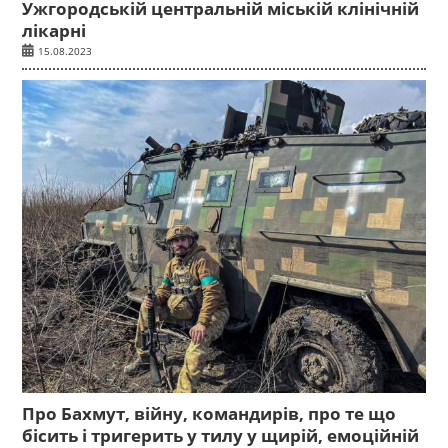
Ужгородській центральній міській клінічній
лікарні
15.08.2023
Про Бахмут, війну, командирів, про те що
бісить і тригерить у тилу у щирій, емоційній