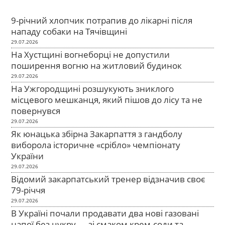
9-річний хлопчик потрапив до лікарні після
нападу собаки на Тячівщині
29.07.2026
На Хустщині вогнеборці не допустили
поширення вогню на житловий будинок
29.07.2026
На Ужгородщині розшукують зниклого
місцевого мешканця, який пішов до лісу та не
повернувся
29.07.2026
Як юнацька збірна Закарпаття з гандболу
виборола історичне «срібло» чемпіонату
України
29.07.2026
Відомий закарпатський тренер відзначив своє
79-річчя
29.07.2026
В Україні почали продавати два нові газовані
напої без цукру — зі смаком крем-соди та