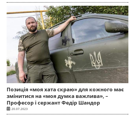
Позиція «моя хата скраю» для кожного має
змінитися на «моя думка важлива», –
Професор і сержант Федір Шандор
20.07.2023