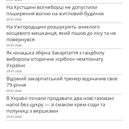
На Хустщині вогнеборці не допустили
поширення вогню на житловий будинок
29.07.2026
На Ужгородщині розшукують зниклого
місцевого мешканця, який пішов до лісу та не
повернувся
29.07.2026
Як юнацька збірна Закарпаття з гандболу
виборола історичне «срібло» чемпіонату
України
29.07.2026
Відомий закарпатський тренер відзначив своє
79-річчя
29.07.2026
В Україні почали продавати два нові газовані
напої без цукру — зі смаком крем-соди та
полуниці з вершками
29.07.2026