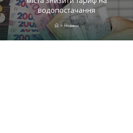
міста знизити тариф на
водопостачання
>
Новини