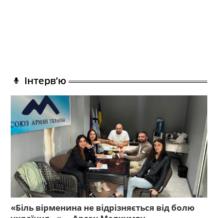
Інтерв’ю
«Біль вірменина не відрізняється від болю