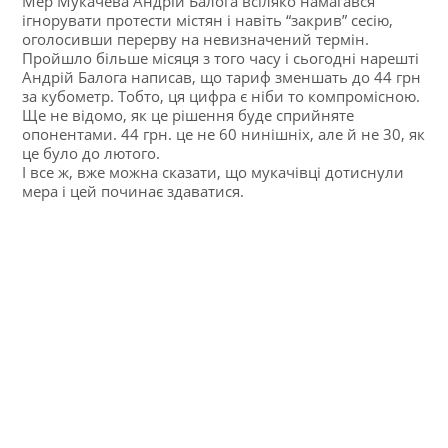
Мер Мукачева Андрій Балога всіляко намагався
ігнорувати протести містян і навіть “закрив” сесію,
оголосивши перерву на невизначений термін.
Пройшло більше місяця з того часу і сьогодні нарешті
Андрій Балога написав, що тариф зменшать до 44 грн
за кубометр. Тобто, ця цифра є ніби то компромісною.
Ще не відомо, як це рішення буде сприйняте
опонентами. 44 грн. це не 60 нинішніх, але й не 30, як
це було до лютого.
І все ж, вже можна сказати, що мукачівці дотиснули
мера і цей починає здаватися.