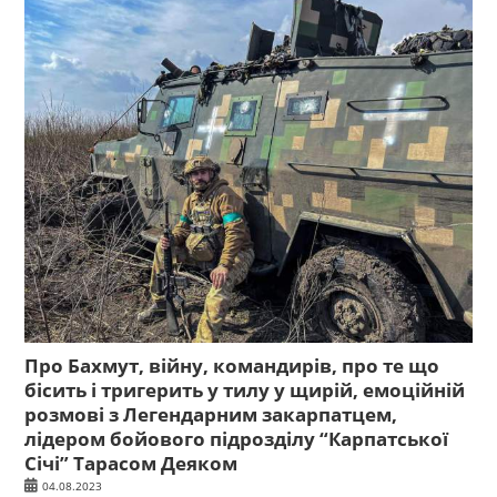
Про Бахмут, війну, командирів, про те що
бісить і тригерить у тилу у щирій, емоційній
розмові з Легендарним закарпатцем,
лідером бойового підрозділу “Карпатської
Січі” Тарасом Деяком
04.08.2023