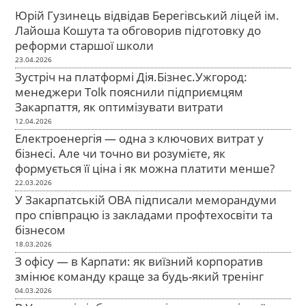
Юрій Гузинець відвідав Берегівський ліцей ім.
Лайоша Кошута та обговорив підготовку до
реформи старшої школи
23.04.2026
Зустріч на платформі Дія.Бізнес.Ужгород:
менеджери Tolk пояснили підприємцям
Закарпаття, як оптимізувати витрати
12.04.2026
Електроенергія — одна з ключових витрат у
бізнесі. Але чи точно ви розумієте, як
формується її ціна і як можна платити менше?
22.03.2026
У Закарпатській ОВА підписали меморандуми
про співпрацю із закладами профтехосвіти та
бізнесом
18.03.2026
З офісу — в Карпати: як виїзний корпоратив
змінює команду краще за будь-який тренінг
04.03.2026