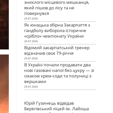
зниклого місцевого мешканця,
який пішов до лісу та не
повернувся
29.07.2026
Як юнацька збірна Закарпаття з
гандболу виборола історичне
«срібло» чемпіонату України
29.07.2026
Відомий закарпатський тренер
відзначив своє 79-річчя
29.07.2026
В Україні почали продавати два
нові газовані напої без цукру — зі
смаком крем-соди та полуниці з
вершками
29.07.2026
Юрій Гузинець відвідав
Берегівський ліцей ім. Лайоша