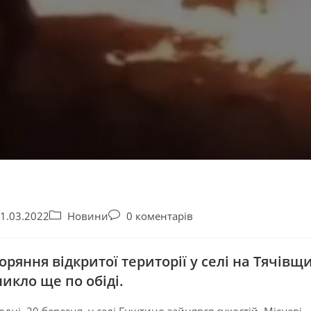
1.03.2022
Новини
0 коментарів
оряння відкритої території у селі на Тячівщ
икло ще по обіді.
одні, 20 березня, у селі Буштино зайнявся сухостій. Місцеві