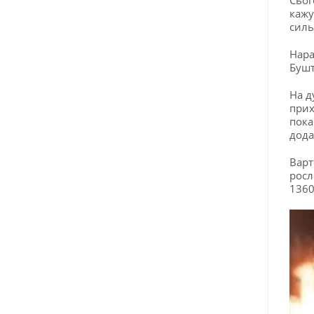
кажу
силь
Нара
Бушт
На д
прих
пока
дода
Варт
росл
1360