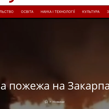
ІЛЬСТВО
ОСВІТА
НАУКА І ТЕХНОЛОГІЇ
КУЛЬТУРА
З
 пожежа на Закарпа
>
Новини