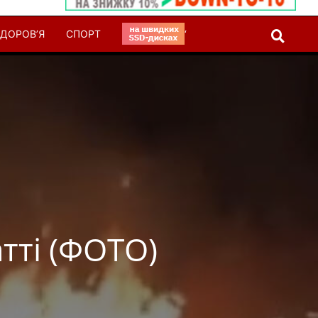
ДОРОВ’Я
СПОРТ
‘
тті (ФОТО)