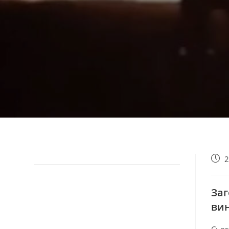
2
Заг
вин
Сьог