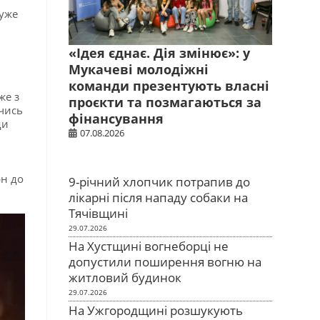
дуже
«Ідея єднає. Дія змінює»: у
Мукачеві молодіжні
команди презентують власні
же з
проєкти та позмагаються за
чись
фінансування
ди
07.08.2026
рн до
9-річний хлопчик потрапив до
лікарні після нападу собаки на
Тячівщині
29.07.2026
На Хустщині вогнеборці не
допустили поширення вогню на
житловий будинок
29.07.2026
На Ужгородщині розшукують