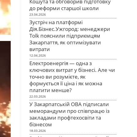
Кошута та обговорив підготовку
до реформи старшої школи
23.04.2026
Зустріч на платформі
Дія.Бізнес.Ужгород: менеджери
Tolk пояснили підприємцям
Закарпаття, як оптимізувати
витрати
12.04.2026
Електроенергія — одна з
ключових витрат у бізнесі. Але чи
точно ви розумієте, як
формується її ціна і як можна
платити менше?
22.03.2026
У Закарпатській ОВА підписали
меморандуми про співпрацю із
закладами профтехосвіти та
бізнесом
18.03.2026