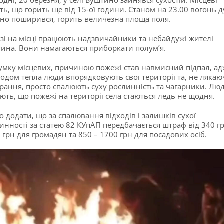
ть, що горить ще від 15-ої години. Станом на 23.00 вогонь 
но поширився, горить величезна площа поля.
зі на місці працюють надзвичайники та небайдужі жителі
ина. Вони намагаються приборкати полум’я.
умку місцевих, причиною пожежі став навмисний підпал, ад
одом тепла люди впорядковують свої території та, не лякаю
рання, просто спалюють суху рослинність та чагарники. Лю
ють, що пожежі на території села стаються ледь не щодня.
о додати, що за спалювання відходів і залишків сухої
инності за статею 82 КУпАП передбачається штраф від 340 г
 грн для громадян та 850 – 1700 грн для посадових осіб.