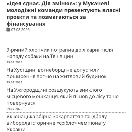
«Ідея єднає. Дія змінює»: у Мукачеві
молодіжні команди презентують власні
проєкти та позмагаються за
фінансування
07.08.2026
9-річний хлопчик потрапив до лікарні після
нападу собаки на Тячівщині
29.07.2026
На Хустщині вогнеборці не допустили
поширення вогню на житловий будинок
29.07.2026
На Ужгородщині розшукують зниклого
місцевого мешканця, який пішов до лісу та не
повернувся
29.07.2026
Як юнацька збірна Закарпаття з гандболу
виборола історичне «срібло» чемпіонату
України