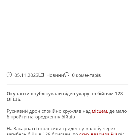
05.11.2023
Новини
0 коментарів
Окупанти опублікували відео удару по бійцям 128
ОГШБ
.
Руснявий дрон спокійно кружляв над
місцем,
де мало
б пройти нагородження бійців
На Закарпатті оголосили триденну жалобу через
загибель бійців 128 бригади, по
яких вдарила РФ
під