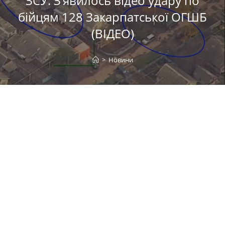
ЗСУ: З’явилось відео удару по
бійцям 128 Закарпатської ОГШБ
(ВІДЕО)
>
Новини