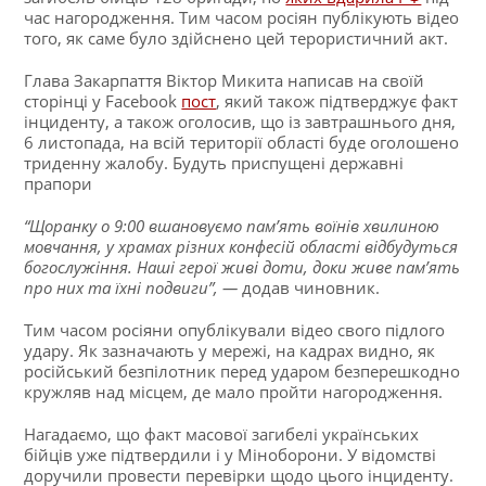
час нагородження. Тим часом росіян публікують відео
того, як саме було здійснено цей терористичний акт.
Глава Закарпаття Віктор Микита написав на своїй
сторінці у Facebook
пост
, який також підтверджує факт
інциденту, а також оголосив, що із завтрашнього дня,
6 листопада, на всій території області буде оголошено
триденну жалобу. Будуть приспущені державні
прапори
“Щоранку о 9:00 вшановуємо пам’ять воїнів хвилиною
мовчання, у храмах різних конфесій області відбудуться
богослужіння. Наші герої живі доти, доки живе пам’ять
про них та їхні подвиги”, —
додав чиновник.
Тим часом росіяни опублікували відео свого підлого
удару. Як зазначають у мережі, на кадрах видно, як
російський безпілотник перед ударом безперешкодно
кружляв над місцем, де мало пройти нагородження.
Нагадаємо, що факт масової загибелі українських
бійців уже підтвердили і у Міноборони. У відомстві
доручили провести перевірки щодо цього інциденту.