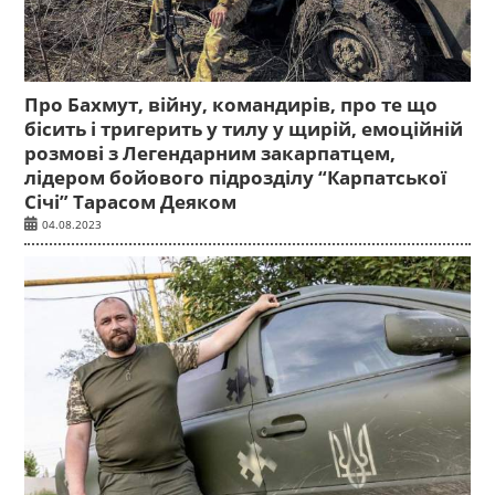
Про Бахмут, війну, командирів, про те що
бісить і тригерить у тилу у щирій, емоційній
розмові з Легендарним закарпатцем,
лідером бойового підрозділу “Карпатської
Січі” Тарасом Деяком
04.08.2023