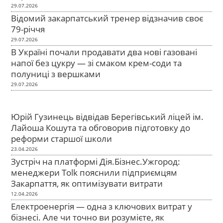
29.07.2026
Відомий закарпатський тренер відзначив своє
79-річчя
29.07.2026
В Україні почали продавати два нові газовані
напої без цукру — зі смаком крем-соди та
полуниці з вершками
29.07.2026
Юрій Гузинець відвідав Берегівський ліцей ім.
Лайоша Кошута та обговорив підготовку до
реформи старшої школи
23.04.2026
Зустріч на платформі Дія.Бізнес.Ужгород:
менеджери Tolk пояснили підприємцям
Закарпаття, як оптимізувати витрати
12.04.2026
Електроенергія — одна з ключових витрат у
бізнесі. Але чи точно ви розумієте, як