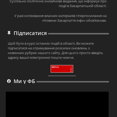
Суспільно-політичне онлайнове видання, що інформує про
події в Закарпатській області.
У разі копіювання власних матеріалів гіперпосилання на
«Новини Закарпаття інфо» обов’язкове.
Підписатися
Щоб бути в курсі останніх подій в області, Ви можете
підписатися на отримування розсилки оновлень з
новинних рубрик нашого сайту. Для цього просто введіть
адресу вашої електронної пошти нижче.
HIT.UA
1
39
50
Ми у ФБ